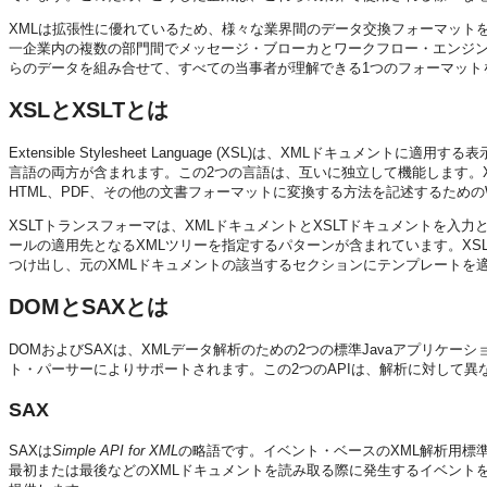
XMLは拡張性に優れているため、様々な業界間のデータ交換フォーマット
一企業内の複数の部門間でメッセージ・ブローカとワークフロー・エンジン
らのデータを組み合せて、すべての当事者が理解できる1つのフォーマット
XSLとXSLTとは
Extensible Stylesheet Language (XSL)は、XMLドキュメ
言語の両方が含まれます。この2つの言語は、互いに独立して機能します。XS
HTML、PDF、その他の文書フォーマットに変換する方法を記述するための
XSLTトランスフォーマは、XMLドキュメントとXSLTドキュメントを入
ールの適用先となるXMLツリーを指定するパターンが含まれています。XS
つけ出し、元のXMLドキュメントの該当するセクションにテンプレートを
DOMとSAXとは
DOMおよびSAXは、XMLデータ解析のための2つの標準Javaアプリケーション
ト・パーサーによりサポートされます。この2つのAPIは、解析に対して異
SAX
SAXは
Simple API for XML
の略語です。イベント・ベースのXML解析用標
最初または最後などのXMLドキュメントを読み取る際に発生するイベント