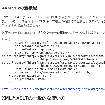
JAXP 1.2の新機能
Java EE 1.4には、バージョン1.2のJAXPが含まれています。JAXPバ
に、1.2のバージョンは、XMLスキーマ検証を有効にする新しいプロパテ
ファイルの場所を指定します。
以下のコードの抜粋では、SAXパーサー使用時のスキーマ検証を設定する
try {

        SAXParserFactory spf = SAXParserFactory.newInstance();

        spf.setNamespaceAware(true);

        spf.setValidating(true);

        SAXParser sp = spf.newSAXParser();

sp.setProperty("http://java.sun.com/xml/jaxp/properties/schemaL
                       "http://www.w3.org/2001/XMLSchema");

sp.setProperty("http://java.sun.com/xml/jaxp/properties/schemaS
                       "http://www.example.com/Report.xsd");

        DefaultHandler dh = new DefaultHandler();

        sp.parse("http://www.wombats.com/foo.xml", dh);

    } catch(SAXException se) {

        se.printStackTrace();

http://docs.oracle.com/javase/6/docs/technotes/guides/xml/jaxp
XMLとXSLTの一般的な使い方