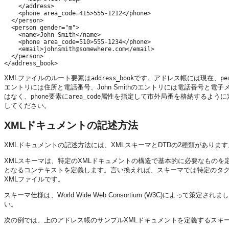
    </address>

    <phone area_code=415>555-1212</phone>

  </person>

  <person gender="m">

    <name>John Smith</name>

    <phone area_code=510>555-1234</phone>

    <email>johnsmith@somewhere.com</email>

  </person>

XMLファイルのルート要素は
です。アドレス帳には現在、
address_book
pe
エントリには住所と電話番号、John Smithのエントリには電話番号と
はなく、
要素に
属性を指定して市外局番を格納するように
phone
area_code
してください。
XMLドキュメントの記述方法
XMLドキュメントの記述方法には、XMLスキーマとDTDの2種類があります
XMLスキーマは、特定のXMLドキュメントの構造で基本的に必要なものを
となるコンテキストを定義します。言い換えれば、スキーマでは特定のタ
XMLファイルです。
スキーマ仕様は、World Wide Web Consortium (W3C)によって策定
い。
次の例では、上のアドレス帳のサンプルXMLドキュメントを定義するスキ