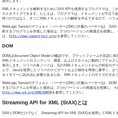
提供します。
XMLドキュメントを解析するためにSAX APIを使用するプログラマは
カスタマイズできます。たとえば、プログラマは、ドキュメントが不正で
待つのではなく、すぐにXMLドキュメントの解析を中止できるので、パフ
WebLogic Serverのデフォルト・パーサー(JDKに付属のパーサー)は、
析するプログラムを作成した場合は、2つのバージョンの相違点を把握し、
は、
を参照してください。
http://www.saxproject.org/
DOM
DOMは
Document Object Model
の略語です。プラットフォームや言語に依
XMLドキュメントのコンテンツ、構造、およびスタイルに動的にアクセスし
表示します。ツリーの各ノードは、元のXMLドキュメントからの特定のデ
ムで、Javaを使用したツリーのナビゲートおよび操作を簡単に素早く、か
をメモリーに読み込む必要があるため、XMLドキュメントのサイズが大き
WebLogic Serverのデフォルト・パーサー(JDKに付属のパーサー)は、DOM 
するプログラムを作成した場合は、2つのバージョンの相違点を把握し、そ
を参照してください。
http://www.w3.org/DOM/DOMTR
Streaming API for XML (StAX)とは
SAXとDOMだけでなく、
Streaming API for XML
(StAX)を使用してXM