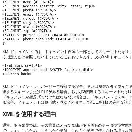
<!ELEMENT name (#PCDATA)>

<!ELEMENT address (street, city, state, zip)>

<!ELEMENT phone (#PCDATA)>

<!ELEMENT email (#PCDATA)>

<!ELEMENT street (#PCDATA)>

<!ELEMENT city (#PCDATA)>

<!ELEMENT state (#PCDATA)>

<!ELEMENT zip (#PCDATA)> 

<!ATTLIST person gender CDATA #REQUIRED>

<!ATTLIST phone area_code CDATA #REQUIRED>

XMLドキュメントでは、ドキュメント自体の一部としてスキーマまたはDT
く指定または参照しないようにすることもできます。次のXMLドキュメン
<?xml version=1.0?>

<!DOCTYPE address_book SYSTEM "address.dtd">

<address_book>

XMLドキュメントは、パーサーで検証する場合、または複雑なタイプが含ま
連するスキーマまたはDTDがある場合、および2)関連するスキーマまたは
ドキュメントが
整形式
でなければならない場合は、ドキュメントにスキーマま
る場合、ドキュメントは整形式と見なされます。XML 1.0仕様の完全な説
XMLを使用する理由
通常、ある業界では、その業界にとって意味がある固有のデータ交換方式
ています。このため、こうした企業は、これらの業界で使用される様々な