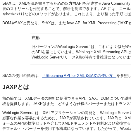
StAXは、XMLを読み書きするための双方向APIを記述するJava Commun
底のストリームを公開することで、解析を制御できます。APIには、コー
や
などのメソッドがあります。これにより、より整った手順に従
hasNext()
DOMやSAXと異なり、StAXは、まだJava API for XML Processing (
注意:
旧バージョンのWebLogic Serverには、これによく似た
We
のAPIを基にしています。WebLogic XML Streaming
WebLogic Serverリリース9.0の時点で非推奨にな
StAXの使用の詳細は、
「Streaming API for XML (StAX)の使い方」
を参照
JAXPとは
前の節では、XMLデータの解析に使用できるAPI、SAX、DOMについて説
段を提供します。JAXPはまた、どのような仕様のパーサーまたはトラン
WebLogic Serverには、XMLアプリケーションの開発と、WebLogi
必要な作業を容易にするために、JAXPが実装されています。JAXPは、XM
ォームのAPIの標準セットを介してXMLドキュメントを解析および変換するための
デフォルト・パーサーを使用する構成になっています。したがって、WebLogi