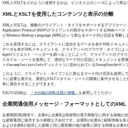
XMLとXSLTをどのように使用するかは、ビジネス上のニーズによって異な
XMLとXSLTを使用したコンテンツと表示の分離
XMLとXSLTは、複数のクライアント・タイプをサポートするアプリケーショ
Application Protocol (WAP)クライアントの両方をサポートす
とWireless Markup Language (WML)という異なるマーク
これを実現するには、クライアントに送信するデータを表すXMLドキュメ
データを表すXMLドキュメントを、クライアントのブラウザ・タイプによっ
リクエスト・ヘッダーを調べることによって、クライアントのブラウ
Agent
スタイル・シートを使用して、適切なマーク付け言語にドキュメントを変換します
トの
ディレクトリに収められているSnoopServlet
examples/servlets
このように、クライアント・タイプごとに異なるマーク付け言語を使用して
トに必要な努力を、適切なXSLTスタイル・シートの開発に集中させるこ
単に適合させることができます。
XSLTの詳細は、
「その他のXML仕様と情報」
を参照してください
企業間通信用メッセージ・フォーマットとしてのXML
企業間(B2B)環境で、企業Aと企業Bは両者間の電子商取引に関する情報
な顧客集団に販売する小規模な子会社です。企業Bが企業Aに顧客情報を送
および企業Bが提供した顧客と同じ購買層の他の顧客に関する情報を企業A