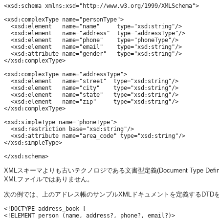
<xsd:schema xmlns:xsd="http://www.w3.org/1999/XMLSchema">

<xsd:complexType name="personType">

  <xsd:element   name="name"     type="xsd:string"/>

  <xsd:element   name="address"  type="addressType"/>

  <xsd:element   name="phone"    type="phoneType"/>

  <xsd:element   name="email"    type="xsd:string"/>

  <xsd:attribute name="gender"   type="xsd:string"/> 

</xsd:complexType>

<xsd:complexType name="addressType">

  <xsd:element   name="street"  type="xsd:string"/>

  <xsd:element   name="city"    type="xsd:string"/>

  <xsd:element   name="state"   type="xsd:string"/>

  <xsd:element   name="zip"     type="xsd:string"/>

</xsd:complexType>

<xsd:simpleType name="phoneType">

  <xsd:restriction base="xsd:string"/>

  <xsd:attribute name="area_code" type="xsd:string"/>

</xsd:simpleType>

XMLスキーマよりも古いテクノロジである文書型定義(Document Type Def
XMLファイルではありません。
次の例では、上のアドレス帳のサンプルXMLドキュメントを定義するDTD
<!DOCTYPE address_book [

<!ELEMENT person (name, address?, phone?, email?)>
