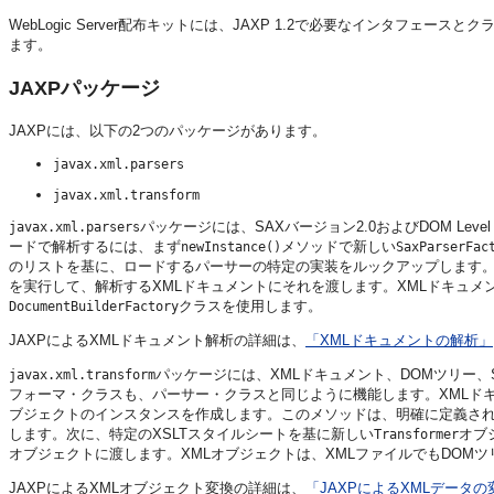
WebLogic Server配布キットには、JAXP 1.2で必要なインタフェースと
ます。
JAXPパッケージ
JAXPには、以下の2つのパッケージがあります。
javax.xml.parsers
javax.xml.transform
パッケージには、SAXバージョン2.0およびDOM Lev
javax.xml.parsers
ードで解析するには、まず
メソッドで新しい
newInstance()
SaxParserFac
のリストを基に、ロードするパーサーの特定の実装をルックアップします
を実行して、解析するXMLドキュメントにそれを渡します。XMLドキュメ
クラスを使用します。
DocumentBuilderFactory
JAXPによるXMLドキュメント解析の詳細は、
「XMLドキュメントの解析」
パッケージには、XMLドキュメント、DOMツリー
javax.xml.transform
フォーマ・クラスも、パーサー・クラスと同じように機能します。XMLド
ブジェクトのインスタンスを作成します。このメソッドは、明確に定義され
します。次に、特定のXSLTスタイルシートを基に新しい
オブ
Transformer
オブジェクトに渡します。XMLオブジェクトは、XMLファイルでもDOM
JAXPによるXMLオブジェクト変換の詳細は、
「JAXPによるXMLデータの