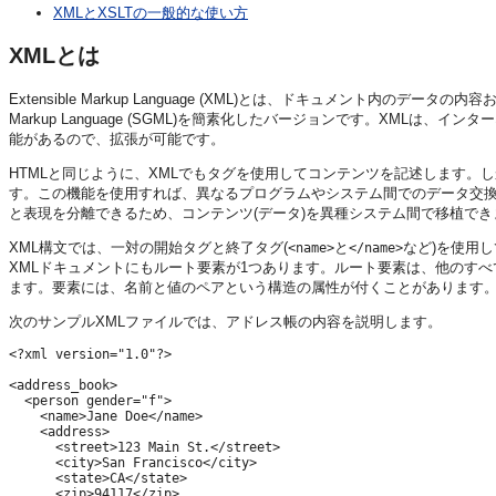
XMLとXSLTの一般的な使い方
XMLとは
Extensible Markup Language (XML)とは、ドキュメント内のデータ
Markup Language (SGML)を簡素化したバージョンです。XML
能があるので、拡張が可能です。
HTMLと同じように、XMLでもタグを使用してコンテンツを記述します。
す。この機能を使用すれば、異なるプログラムやシステム間でのデータ交換
と表現を分離できるため、コンテンツ(データ)を異種システム間で移植でき
XML構文では、一対の開始タグと終了タグ(
と
など)を使用
<name>
</name>
XMLドキュメントにもルート要素が1つあります。ルート要素は、他のす
ます。要素には、名前と値のペアという構造の属性が付くことがあります
次のサンプルXMLファイルでは、アドレス帳の内容を説明します。
<?xml version="1.0"?>

<address_book>

  <person gender="f">

    <name>Jane Doe</name>

    <address>

      <street>123 Main St.</street>

      <city>San Francisco</city>

      <state>CA</state>

      <zip>94117</zip>
