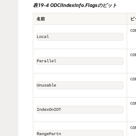
表19-4 ODCIIndexInfo.Flagsのビット
名前
ビ
CO
Local
CO
Parallel
CO
Unusable
CO
IndexOnIOT
CO
RangePartn