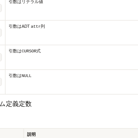
引数はリテラル値
引数はADT
列
attr
引数は
式
CURSOR
引数は
NULL
システム定義定数
説明