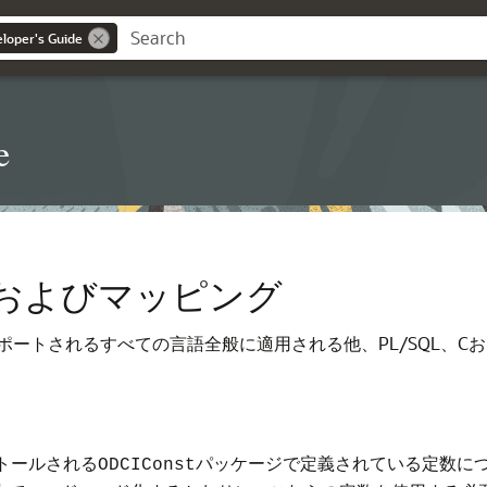
loper's Guide
e
およびマッピング
ートされるすべての言語全般に適用される他、PL/SQL、Cお
トールされる
パッケージで定義されている定数に
ODCIConst