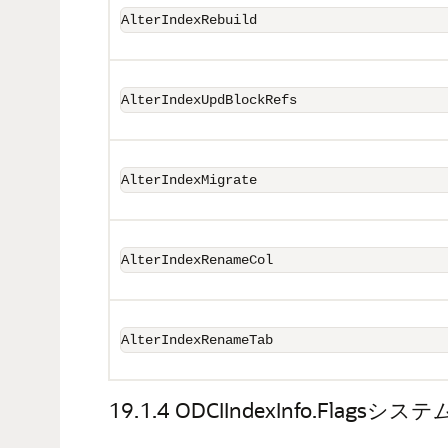
AlterIndexRebuild
AlterIndexUpdBlockRefs
AlterIndexMigrate
AlterIndexRenameCol
AlterIndexRenameTab
19.1.4
ODCIIndexInfo.Flagsシ