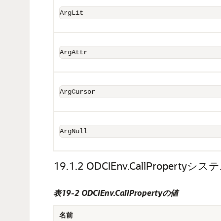
ArgLit
ArgAttr
ArgCursor
ArgNull
19.1.2
ODCIEnv.CallProperty
表19-2 ODCIEnv.CallPropertyの値
名前