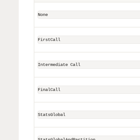
None
FirstCall
Intermediate Call
FinalCall
StatsGlobal
StatsGlobalAndPartition