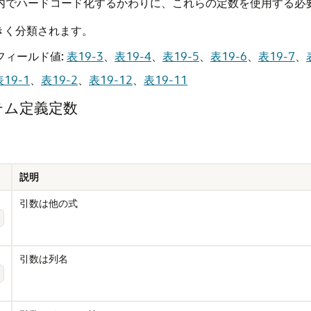
内でハードコード化するかわりに、これらの定数を使用する必
きく分類されます。
フィールド値:
表19-3
、
表19-4
、
表19-5
、
表19-6
、
表19-7
、
表19-1
、
表19-2
、
表19-12
、
表19-11
システム定義定数
説明
引数は他の式
引数は列名