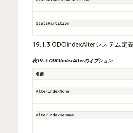
StatsPartition
19.1.3
ODCIIndexAlterシステム
表19-3 ODCIIndexAlterのオプション
名前
AlterIndexNone
AlterIndexRename