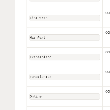
CO
ListPartn
CO
HashPartn
CO
TransTblspc
CO
FunctionIdx
CO
Online