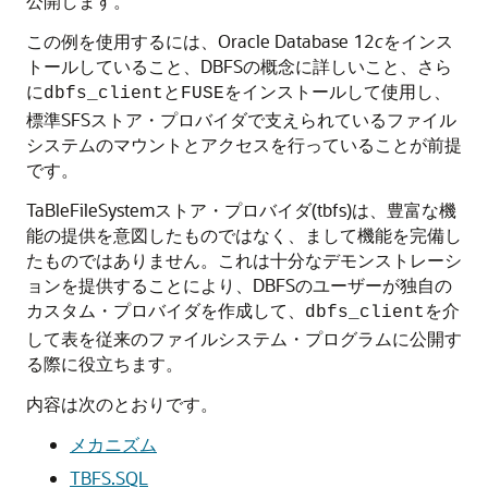
公開します。
この例を使用するには、Oracle Database 12
c
をインス
トールしていること、DBFSの概念に詳しいこと、さら
に
と
をインストールして使用し、
dbfs_client
FUSE
標準SFSストア・プロバイダで支えられているファイル
システムのマウントとアクセスを行っていることが前提
です。
TaBleFileSystemストア・プロバイダ(tbfs)は、豊富な機
能の提供を意図したものではなく、まして機能を完備し
たものではありません。これは十分なデモンストレーシ
ョンを提供することにより、DBFSのユーザーが独自の
カスタム・プロバイダを作成して、
を介
dbfs_client
して表を従来のファイルシステム・プログラムに公開す
る際に役立ちます。
内容は次のとおりです。
メカニズム
TBFS.SQL