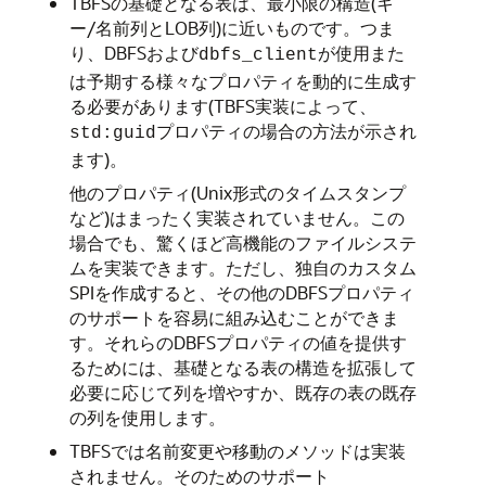
TBFSの基礎となる表は、最小限の構造(キ
ー/名前列とLOB列)に近いものです。つま
り、DBFSおよび
が使用また
dbfs_client
は予期する様々なプロパティを動的に生成す
る必要があります(TBFS実装によって、
プロパティの場合の方法が示され
std:guid
ます)。
他のプロパティ(Unix形式のタイムスタンプ
など)はまったく実装されていません。この
場合でも、驚くほど高機能のファイルシステ
ムを実装できます。ただし、独自のカスタム
SPIを作成すると、その他のDBFSプロパティ
のサポートを容易に組み込むことができま
す。それらのDBFSプロパティの値を提供す
るためには、基礎となる表の構造を拡張して
必要に応じて列を増やすか、既存の表の既存
の列を使用します。
TBFSでは名前変更や移動のメソッドは実装
されません。そのためのサポート