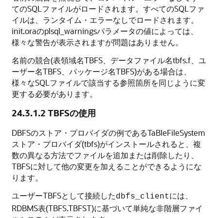
てのSQLファイルがロードされます。すべてのSQLファ
イルは、ランタイム・エラーなしでロードされます。
init.oraのplsql_warningsパラメータの値によっては、
様々な警告が表示されますが問題はありません。
名前の競合(表領域名TBFS、データファイル名tbfs.f、ユ
ーザー名TBFS、パッケージ名TBFS)がある場合は、
様々なSQLファイルで該当する参照箇所を同じように変
更する必要があります。
24.3.1.2
TBFSの使用
DBFSのストア・プロバイダの例であるTaBleFileSystem
ストア・プロバイダ(tbfs)がインストールされると、複
数の異なる方法でファイルを追加または削除したり、
TBFSに対して他の変更を加えることができるようにな
ります。
ユーザーTBFSとして接続した
には、
dbfs_client
RDBMS表(TBFS.TBFST)に基づいて単純な非階層ファイ