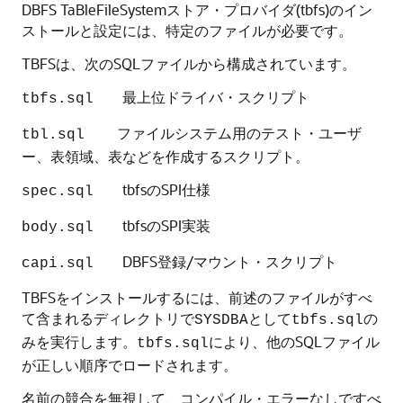
DBFS TaBleFileSystemストア・プロバイダ(tbfs)のイン
ストールと設定には、特定のファイルが必要です。
TBFSは、次のSQLファイルから構成されています。
最上位ドライバ・スクリプト
tbfs.sql
ファイルシステム用のテスト・ユーザ
tbl.sql
ー、表領域、表などを作成するスクリプト。
tbfsのSPI仕様
spec.sql
tbfsのSPI実装
body.sql
DBFS登録/マウント・スクリプト
capi.sql
TBFSをインストールするには、前述のファイルがすべ
て含まれるディレクトリで
として
の
SYSDBA
tbfs.sql
みを実行します。
により、他のSQLファイル
tbfs.sql
が正しい順序でロードされます。
名前の競合を無視して、コンパイル・エラーなしですべ