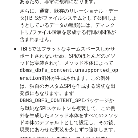
あるため、非常に複雑になります。
さらに、通常、既存のリレーショナル・デー
タ(TBFSがファイルシステムとして公開しよ
うとしているデータの種類)には、ディレク
トリ/ファイル階層を形成する行間の関係が
含まれません。
TBFSではフラットなネームスペースしかサ
ポートされないため、SPIのほとんどのメソ
ッドは実装されず、メソッド本体によって
dbms_dbfs_content.unsupported_op
例外が生成されます。この例外
eration
は、独自のカスタムSPIを作成する適切な出
発点にもなります。まず
パッケージか
DBMS_DBFS_CONTENT_SPI
ら単純なSPIスケルトンを複製して、この例
外を生成したメソッド本体をすべてのメソッ
ド本体のデフォルトとして設定し、その後、
現実にあわせた実装を少しずつ追加します。