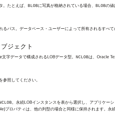
タ。たとえば、
に写真が格納されている場合、
の値
BLOB
BLOB
れるパス。データベース・ユーザーによって所有されるすべて
オブジェクト
de文字データで構成されるLOBデータ型。
は、Oracl
NCLOB
を参照してください。
。永続LOBインスタンスを表から選択し、アプリケー
NCLOB
atedおよびdurable)プロパティは、他の列型の場合と同様に保持され