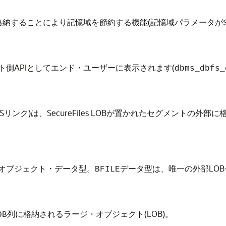
格納することにより記憶域を節約する機能(記憶域パラメータが
側APIとしてエンド・ユーザーに表示されます(
dbms_dbfs_
ク)は、SecureFiles LOBが置かれたセグメントの外部に格納
オブジェクト・データ型。
データ型は、唯一の外部LO
BFILE
列に格納されるラージ・オブジェクト(LOB)。
OB