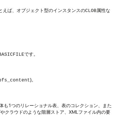
たとえば、オブジェクト型のインスタンスの
属性な
CLOB
です。
BASICFILE
)。
bfs_content
自体も1つのリレーショナル表、表のコレクション、また
やクラウドのような階層ストア、XMLファイル内の要