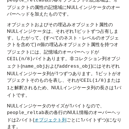
people_reltab
ブジェクトの属性の記憶域にNULLインジケータのオー
バーヘッドを加えたものです。
オブジェクトおよびその埋込みオブジェクト属性の
NULLインジケータは、それぞれ1ビットずつ占有しま
す。したがって、(すべてのネスト・レベルのオブジェ
クトを含めて)
個の埋込みオブジェクト属性を持つオ
n
ブジェクトには、記憶域のオーバーヘッドが
バイトあります。非コレクション列オブジ
CEIL(n/8)
ェクト(
および
)にはそれぞれ
name_obj
address_obj
NULLインジケータ列が1つずつあります。1ビットがオ
ブジェクトそのものを表し、それが
または
CEIL(1/8)
と解釈されるため、NULLインジケータ列の長さは1バ
1
イトです。
NULLインジケータのサイズが1バイトなので、
表の各行のNULL情報のオーバーヘッ
people_reltab
ドは2バイト(
オブジェクト列
ごとに1バイトずつ)になり
ます。