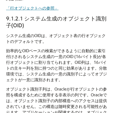
「行オブジェクトへの参照」
9.1.2.1
システム生成のオブジェクト識別
子(OID)
システム生成のOIDは、オブジェクト表の行オブジェク
トのデフォルトです。
効率的なOIDベースの検索ができるように自動的に索引
付けされるシステム生成の一意のOID (16バイト長)が各
行オブジェクトに割り当てられます。OID列は、16バイ
トの主キー列を別に持つのと同じ効果があります。分散
環境では、システム生成の一意の識別子によってオブジ
ェクトが一意に識別されます。
オブジェクト識別子列は、Oracleが行オブジェクトの参
照を構成するために使用する非表示の列です。Oracleで
は、オブジェクト識別子の内部構造へのアクセスは提供
されていません。この構造は随時変更される可能性があ
ります。アプリケーションが関連するのは、オブジェク