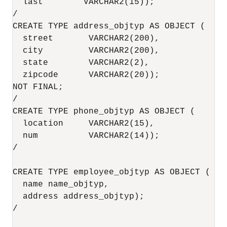
  last        VARCHAR2(15));

/

CREATE TYPE address_objtyp AS OBJECT (

  street       VARCHAR2(200),

  city         VARCHAR2(200),

  state        VARCHAR2(2),

  zipcode      VARCHAR2(20));

NOT FINAL;

/

CREATE TYPE phone_objtyp AS OBJECT (

  location     VARCHAR2(15),

  num          VARCHAR2(14));

/

CREATE TYPE employee_objtyp AS OBJECT (

  name name_objtyp,

  address address_objtyp);

/
