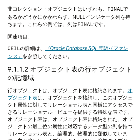
非コレクション・オブジェクトはいずれも、
で
FINAL
あるかどうかにかかわらず、NULLインジケータ列を持
ちます。これらの例では、列は
です。
FINAL
関連項目:
の詳細は、
『Oracle Database SQL言語リファレ
CEIL
ンス』
を参照してください。
9.1.1.2
オブジェクト表の行オブジェクト
の記憶域
行オブジェクトは、オブジェクト表に格納されます。
オ
ブジェクト表
は、オブジェクトを格納し、このオブジェ
クト属性に対してリレーショナル表と同様にアクセスで
きるリレーショナル・ビューを提供する特殊な表です。
オブジェクト表は、オブジェクト表に格納された、オブ
ジェクトの最上位の属性に対応するデータ型の列を持つ
リレーショナル表と、論理的、物理的に類似していま