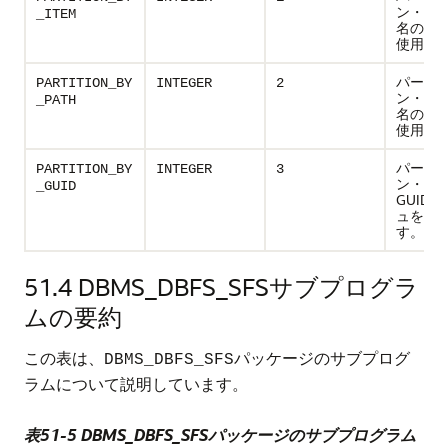
ン・キ
_ITEM
名のハ
使用し
パーテ
PARTITION_BY
INTEGER
2
ン・キ
_PATH
名のハ
使用し
パーテ
PARTITION_BY
INTEGER
3
ン・キ
_GUID
GUID
ュを使
す。
51.4
DBMS_DBFS_SFSサブプログラ
ムの要約
この表は、
パッケージのサブプログ
DBMS_DBFS_SFS
ラムについて説明しています。
表51-5 DBMS_DBFS_SFSパッケージのサブプログラム