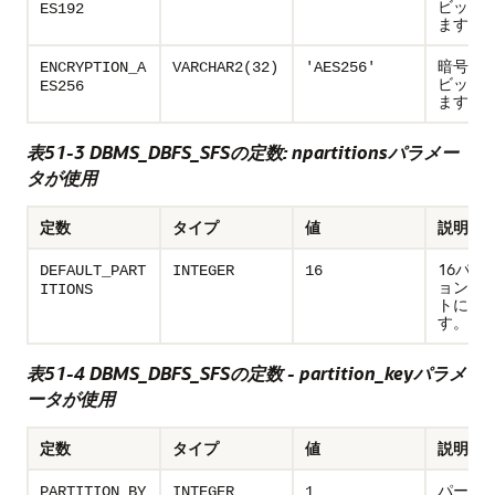
ビット
ES192
ます。
暗号化AE
ENCRYPTION_A
VARCHAR2(32)
'AES256'
ビット
ES256
ます。
表51-3 DBMS_DBFS_SFSの定数: npartitionsパラメー
タが使用
定数
タイプ
値
説明
16パー
DEFAULT_PART
INTEGER
16
ョンを
ITIONS
トに設
す。
表51-4 DBMS_DBFS_SFSの定数 - partition_keyパラメ
ータが使用
定数
タイプ
値
説明
パーテ
PARTITION_BY
INTEGER
1