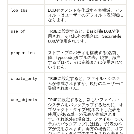
LOBセグメントを作成する表領域。デフ
lob_tbs
ォルトはユーザーのデフォルト表領域に
なります。
に設定すると、BasicFile
が使
use_bf
TRUE
LOB
用され、それ以外の場合は、SecureFile
が使用されます。
LOB
ストア・プロパティを構成する(名前、
properties
値、typecode)タプルの表。現在、該当
するプロパティは定義または使用されて
いません。
に設定すると、ファイル・システ
create_only
TRUE
ムが作成されますが、現行のユーザーに
登録されません。
に設定すると、新しいファイル・
use_objects
TRUE
システムをバックアップするために、オ
ブジェクト・タイプ列(ネストした表を
使用)がある単一の元表が作成されま
す。それ以外の場合は、ファイル・シス
テムのバックアップには(親、子)表のペ
アが使用されます。両方の場合に、オブ
ジェクト・タイプのネストされた表また