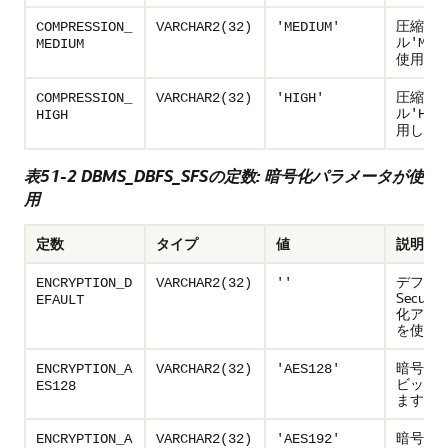
圧縮レ
COMPRESSION_
VARCHAR2(32)
'MEDIUM'
ル
'MED
MEDIUM
使用し
圧縮レ
COMPRESSION_
VARCHAR2(32)
'HIGH'
ル
'HIG
HIGH
用しま
表51-2 DBMS_DBFS_SFSの定数: 暗号化パラメータが使
用
定数
タイプ
値
説明
デフォ
ENCRYPTION_D
VARCHAR2(32)
''
Secure
EFAULT
化アル
を使用
暗号化AE
ENCRYPTION_A
VARCHAR2(32)
'AES128'
ビット
ES128
ます。
暗号化AE
ENCRYPTION_A
VARCHAR2(32)
'AES192'