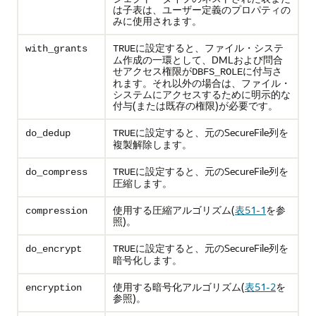
は子表は、ユーザー定義のプロパティの
みに使用されます。
に設定すると、ファイル・システ
with_grants
TRUE
ム作成の一環として、DMLおよび問合
せアクセス権限が
に付与さ
DBFS_ROLE
れます。それ以外の場合は、ファイル・
システムにアクセスするために明示的な
付与(または既存の権限)が必要です。
に設定すると、元のSecureFile列を
do_dedup
TRUE
複製解除します。
に設定すると、元のSecureFile列を
do_compress
TRUE
圧縮します。
使用する圧縮アルゴリズム(
表51-1
を参
compression
照)。
に設定すると、元のSecureFile列を
do_encrypt
TRUE
暗号化します。
使用する暗号化アルゴリズム(
表51-2
を
encryption
参照)。