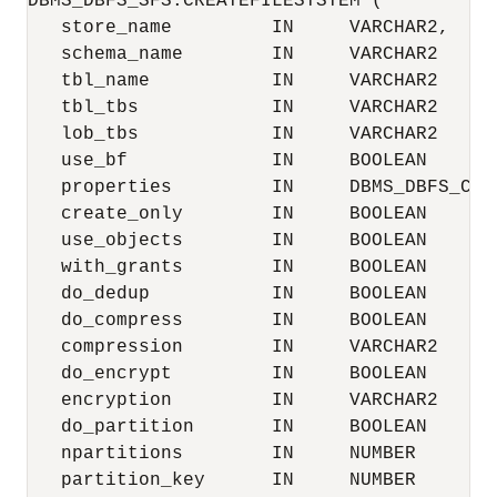
DBMS_DBFS_SFS.CREATEFILESYSTEM (

   store_name         IN     VARCHAR2,

   schema_name        IN     VARCHAR2    DE
   tbl_name           IN     VARCHAR2    DE
   tbl_tbs            IN     VARCHAR2    DE
   lob_tbs            IN     VARCHAR2    DE
   use_bf             IN     BOOLEAN     DE
   properties         IN     DBMS_DBFS_CON
   create_only        IN     BOOLEAN     FA
   use_objects        IN     BOOLEAN     DE
   with_grants        IN     BOOLEAN     DE
   do_dedup           IN     BOOLEAN     DE
   do_compress        IN     BOOLEAN     DE
   compression        IN     VARCHAR2    D
   do_encrypt         IN     BOOLEAN     DE
   encryption         IN     VARCHAR2    D
   do_partition       IN     BOOLEAN     DE
   npartitions        IN     NUMBER      D
   partition_key      IN     NUMBER      D