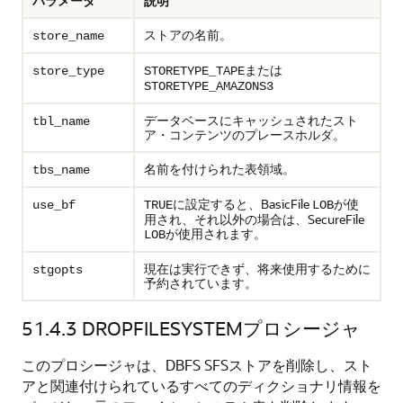
パラメータ
説明
ストアの名前。
store_name
または
store_type
STORETYPE_TAPE
STORETYPE_AMAZONS3
データベースにキャッシュされたスト
tbl_name
ア・コンテンツのプレースホルダ。
名前を付けられた表領域。
tbs_name
に設定すると、BasicFile
が使
use_bf
TRUE
LOB
用され、それ以外の場合は、SecureFile
が使用されます。
LOB
現在は実行できず、将来使用するために
stgopts
予約されています。
51.4.3
DROPFILESYSTEMプロシージャ
このプロシージャは、DBFS SFSストアを削除し、スト
アと関連付けられているすべてのディクショナリ情報を