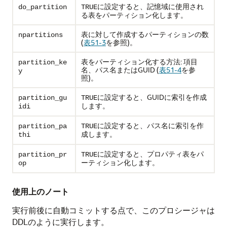
に設定すると、記憶域に使用され
do_partition
TRUE
る表をパーティション化します。
表に対して作成するパーティションの数
npartitions
(
表51-3
を参照)。
表をパーティション化する方法: 項目
partition_ke
名、パス名またはGUID (
表51-4
を参
y
照)。
に設定すると、GUIDに索引を作成
partition_gu
TRUE
します。
idi
に設定すると、パス名に索引を作
partition_pa
TRUE
成します。
thi
に設定すると、プロパティ表をパ
partition_pr
TRUE
ーティション化します。
op
使用上のノート
実行前後に自動コミットする点で、このプロシージャは
DDLのように実行します。