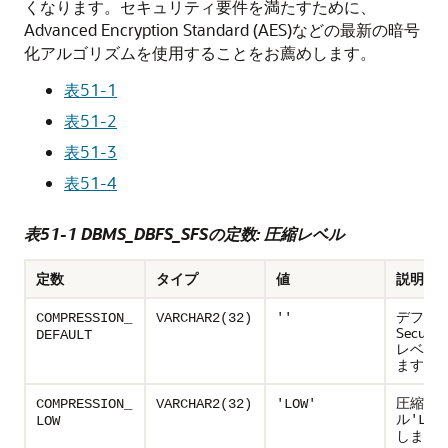
くなります。セキュリティ要件を満たすために、
Advanced Encryption Standard (AES)などの最新の暗号
化アルゴリズムを使用することをお薦めします。
表51-1
表51-2
表51-3
表51-4
表51-1 DBMS_DBFS_SFSの定数: 圧縮レベル
定数
タイプ
値
説明
デフォ
COMPRESSION_
VARCHAR2(32)
''
Secure
DEFAULT
レベル
ます。
圧縮レ
COMPRESSION_
VARCHAR2(32)
'LOW'
ル
'LOW
LOW
します