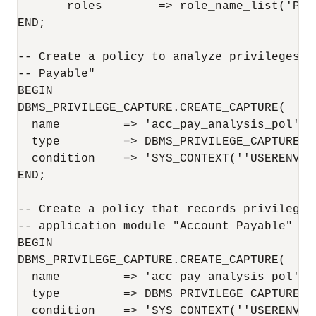
       roles        => role_name_list('PUBL
END;

-- Create a policy to analyze privileges f
-- Payable"

BEGIN

DBMS_PRIVILEGE_CAPTURE.CREATE_CAPTURE(

  name         => 'acc_pay_analysis_pol',

  type         => DBMS_PRIVILEGE_CAPTURE.G_
  condition    => 'SYS_CONTEXT(''USERENV''
END;

-- Create a policy that records privileges
-- application module "Account Payable"

BEGIN

DBMS_PRIVILEGE_CAPTURE.CREATE_CAPTURE(

  name         => 'acc_pay_analysis_pol',

  type         => DBMS_PRIVILEGE_CAPTURE.G_
  condition    => 'SYS_CONTEXT(''USERENV''