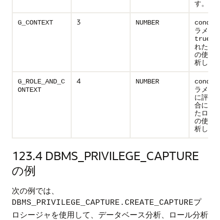
す。
3
G_CONTEXT
NUMBER
condit
ラメー
に
true
れた場
の使用
析しま
4
G_ROLE_AND_C
NUMBER
condit
ラメータ
ONTEXT
に評価
合に、
たロー
の使用
析しま
123.4
DBMS_PRIVILEGE_CAPTURE
の例
次の例では、
プ
DBMS_PRIVILEGE_CAPTURE.CREATE_CAPTURE
ロシージャを使用して、データベース分析、ロール分析