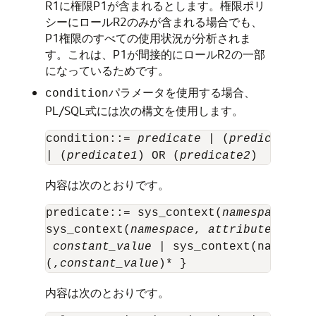
R1に権限P1が含まれるとします。権限ポリ
シーにロールR2のみが含まれる場合でも、
P1権限のすべての使用状況が分析されま
す。これは、P1が間接的にロールR2の一部
になっているためです。
パラメータを使用する場合、
condition
PL/SQL式には次の構文を使用します。
condition::= 
predicate
 | (
predicate1
) 
| (
predicate1
) OR (
predicate2
内容は次のとおりです。
predicate::= sys_context(
namespace
, 
at
sys_context(
namespace
, 
attribute
) betw
constant_value
 | sys_context(namespac
(,
constant_value
内容は次のとおりです。