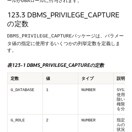
ールが
ロールに付与されます。
DBA
123.3
DBMS_PRIVILEGE_CAPTURE
の定数
パッケージは、パラメー
DBMS_PRIVILEGE_CAPTURE
タ値の指定に使用するいくつかの列挙定数を定義しま
す。
表123-1 DBMS_PRIVILEGE_CAPTUREの定数
定数
値
タイプ
説明
ユー
G_DATABASE
1
NUMBER
SYS
使用す
除いた
権限の
を分析
指定さ
G_ROLE
2
NUMBER
ルの権
状況を