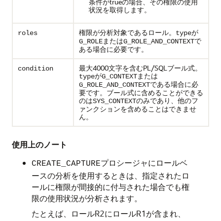
条件がtrueの場合、その権限の使用
状況を取得します。
権限が分析対象であるロール。
が
roles
type
または
で
G_ROLE
G_ROLE_AND_CONTEXT
ある場合に必要です。
最大4000文字を含むPL/SQLブール式。
condition
が
または
type
G_CONTEXT
である場合に必
G_ROLE_AND_CONTEXT
要です。ブール式に含めることができる
のは
のみであり、他のフ
SYS_CONTEXT
ァンクションを含めることはできませ
ん。
使用上のノート
プロシージャにロールベ
CREATE_CAPTURE
ースの分析を使用するときは、指定されたロ
ールに権限が間接的に付与された場合でも権
限の使用状況が分析されます。
たとえば、ロールR2にロールR1が含まれ、