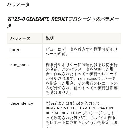
パラメータ
表123-8
GENERATE_RESULTプロシージャのパラメー
タ
パラメータ
説明
ビューにデータを移入する権限分析ポリ
name
シーの名前。
権限分析ポリシーに関連付ける取得実行
run_name
の名前。このパラメータを省略した場
合、作成されたすべての実行のレコード
が分析されます。
パラメータ
run_name
を指定した場合、その実行のレコードの
みが分析され、他のすべての実行は影響
を受けません。
(yes)または
(no)を入力して、
dependency
Y
N
DBMS_PRIVILEGE_CAPTURE.CAPTURE_
プロシージャによ
DEPENDENCY_PRIVS
って設定されたPL/SQLコンパイル権限
をレポートに含めるかどうかを指定しま
す。