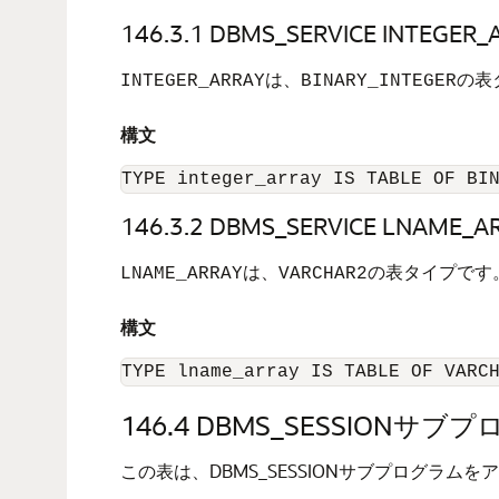
146.3.1
DBMS_SERVICE INTEGE
は、
の表
INTEGER_ARRAY
BINARY_INTEGER
構文
TYPE integer_array IS TABLE OF BI
146.3.2
DBMS_SERVICE LNAME
は、
の表タイプです
LNAME_ARRAY
VARCHAR2
構文
TYPE lname_array IS TABLE OF VARC
146.4
DBMS_SESSIONサブ
この表は、DBMS_SESSIONサブプログラ