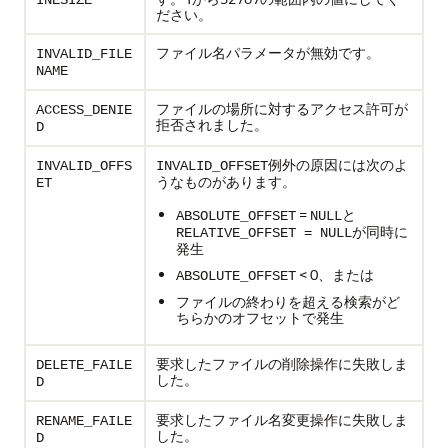
INESIZE
ださい。
ファイル名パラメータが無効です。
INVALID_FILE
NAME
ファイルの場所に対するアクセス許可が
ACCESS_DENIE
拒否されました。
D
例外の原因には次のよ
INVALID_OFFS
INVALID_OFFSET
うなものがあります。
ET
=
と
ABSOLUTE_OFFSET
NULL
が同時に
RELATIVE_OFFSET = NULL
発生
< 0、または
ABSOLUTE_OFFSET
ファイルの終わりを超える検索がど
ちらかのオフセットで発生
要求したファイルの削除操作に失敗しま
DELETE_FAILE
した。
D
要求したファイル名変更操作に失敗しま
RENAME_FAILE
した。
D