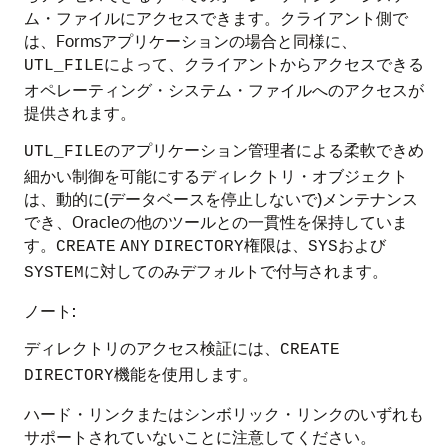
ム・ファイルにアクセスできます。クライアント側で
は、Formsアプリケーションの場合と同様に、
によって、クライアントからアクセスできる
UTL_FILE
オペレーティング・システム・ファイルへのアクセスが
提供されます。
のアプリケーション管理者による柔軟できめ
UTL_FILE
細かい制御を可能にするディレクトリ・オブジェクト
は、動的に(データベースを停止しないで)メンテナンス
でき、Oracleの他のツールとの一貫性を保持していま
す。
権限は、
および
CREATE
ANY
DIRECTORY
SYS
に対してのみデフォルトで付与されます。
SYSTEM
ノート:
ディレクトリのアクセス検証には、
CREATE
機能を使用します。
DIRECTORY
ハード・リンクまたはシンボリック・リンクのいずれも
サポートされていないことに注意してください。