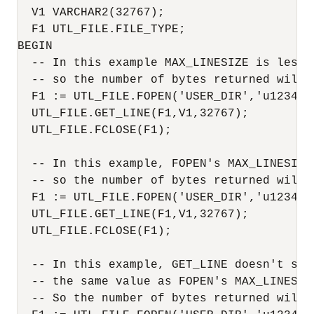
  V1 VARCHAR2(32767); 

  F1 UTL_FILE.FILE_TYPE; 

BEGIN 

  -- In this example MAX_LINESIZE is less 
  -- so the number of bytes returned will 
  F1 := UTL_FILE.FOPEN('USER_DIR','u12345.t
  UTL_FILE.GET_LINE(F1,V1,32767); 

  UTL_FILE.FCLOSE(F1); 

  -- In this example, FOPEN's MAX_LINESIZE
  -- so the number of bytes returned will 
  F1 := UTL_FILE.FOPEN('USER_DIR','u12345.t
  UTL_FILE.GET_LINE(F1,V1,32767); 

  UTL_FILE.FCLOSE(F1); 

  -- In this example, GET_LINE doesn't spe
  -- the same value as FOPEN's MAX_LINESIZ
  -- So the number of bytes returned will 