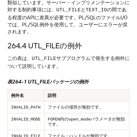
類似しています。サーバー・インプリメンテーションに
対する制約事項には、
と
の間であ
UTL_FILE
TEXT_IO
る程度のAPIに差異が必要です。PL/SQLのファイルI/O
では、PL/SQL例外を使用して、ユーザーにエラーが戻
されます。
264.4
UTL_FILEの例外
この表は、
サブプログラムで発生する例外に
UTL_FILE
ついて説明しています。
表264-1 UTL_FILEパッケージの例外
例外名
説明
ファイルの場所が無効です。
INVALID_PATH
内の
パラメータが無効
INVALID_MODE
FOPEN
open_mode
です。
ファイル・ハンドルが無効です。
INVALID_FILE