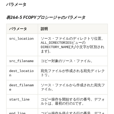
パラメータ
表264-5 FCOPYプロシージャのパラメータ
パラメータ
説明
ソース・ファイルのディレクトリ位置。
src_location
ビューの
ALL_DIRECTORIES
(大/小文字が区別され
DIRECTORY_NAME
ます)。
コピー対象のソース・ファイル。
src_filename
宛先ファイルが作成される宛先ディレク
dest_locatio
トリ。
n
ソース・ファイルから作成された宛先フ
dest_filenam
ァイル。
e
コピー操作を開始する行の番号。デフォ
start_line
ルトは、最初の行の
です。
1
コピー操作を停止する行の番号。デフォ
end_line