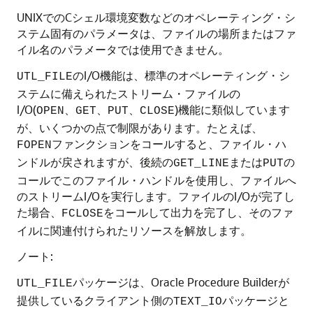
UNIXでのCシェル環境変数などのオペレーティング・シ
ステム固有のパラメータは、ファイルの場所またはファ
イル名のパラメータでは使用できません。
のI/O機能は、標準のオペレーティング・シ
UTL_FILE
ステムに備えられたストリーム・ファイルの
I/O(
、
、
、
)機能に類似しています
OPEN
GET
PUT
CLOSE
が、いくつかの点で制限があります。たとえば、
ファンクションをコールすると、ファイル・ハ
FOPEN
ンドルが戻されますが、後続の
または
の
GET_LINE
PUT
コールでこのファイル・ハンドルを使用し、ファイルへ
のストリームI/Oを実行します。ファイルのI/Oが完了し
た場合、
をコールして出力を完了し、そのファ
FCLOSE
イルに関連付けられたリソースを解放します。
ノート:
パッケージは、Oracle Procedure Builderが
UTL_FILE
提供しているクライアント側の
パッケージと
TEXT_IO