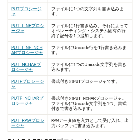
PUTプロシージ
ファイルに1つの文字列を書き込みま
ャ
す。
PUT_LINEプロシ
ファイルに1行書き込み、それによって
ージャ
オペレーティング・システム固有の行
終了記号を1つ追加します。
PUT_LINE_NCH
ファイルにUnicode行を1行書き込みま
ARプロシージャ
す。
PUT_NCHARプ
ファイルに1つのUnicode文字列を書き
ロシージャ
込みます。
PUTFプロシージ
書式付きの
プロシージャです。
PUT
ャ
PUTF_NCHARプ
書式付きの
プロシージャ。
PUT_NCHAR
ロシージャ
ファイルにUnicode文字列を1つ、書式
付きで書き込みます。
PUT_RAWプロシ
データ値を入力として受け入れ、出
RAW
ージャ
力バッファに書き込みます。