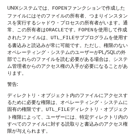
UNIXシステムでは、
ファンクションで作成した
FOPEN
ファイルにはそのファイルの所有者、つまりインスタン
スを実行するシャドウ・プロセスの所有者がいます。通
常、この所有者は
です。
を使用して作成
ORACLE
FOPEN
されたファイルは、
サブプログラムを使用す
UTL_FILE
る書込みと読込みが常に可能です。ただし、権限のない
オペレーティング・システムのユーザーがPL/SQLの外
部でこれらのファイルを読む必要がある場合は、システ
ム管理者からのアクセス権の入手が必要になることがあ
ります。
警告:
ディレクトリ・オブジェクト内のファイルにアクセスす
るために必要な権限は、オペレーティング・システムに
固有の権限です。
ディレクトリ・オブジェク
UTL_FILE
ト権限によって、ユーザーには、特定ディレクトリ内の
すべてのファイルに対する読取りと書込みのアクセス権
限が与えられます。