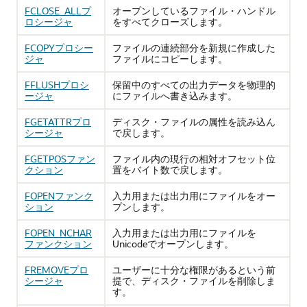
FCLOSE_ALLプ
オープンしているファイル・ハンドル
ロシージャ
をすべてクローズします。
FCOPYプロシー
ファイルの連続部分を新規に作成した
ジャ
ファイルにコピーします。
FFLUSHプロシ
保留中のすべての出力データを物理的
ージャ
にファイルへ書き込みます。
FGETATTRプロ
ディスク・ファイルの属性を読み込ん
シージャ
で戻します。
FGETPOSファン
ファイル内の現行の相対オフセット位
クション
置をバイト数で戻します。
FOPENファンク
入力用または出力用にファイルをオー
ション
プンします。
FOPEN_NCHAR
入力用または出力用にファイルを
ファンクション
Unicodeでオープンします。
FREMOVEプロ
ユーザーに十分な権限があるという前
シージャ
提で、ディスク・ファイルを削除しま
す。