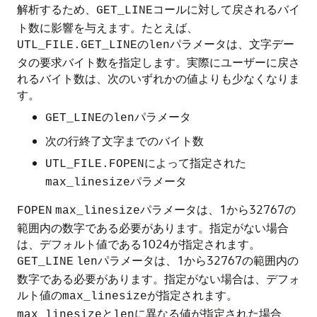
解析するため、
コールに対して戻されるバイ
GET_LINE
ト数に影響を与えます。たとえば、
の
パラメータは、文字デー
UTL_FILE.GET_LINE
len
タの要求バイト数を指定します。実際にユーザーに戻さ
れるバイト数は、次のいずれかの値よりも少なくなりま
す。
の
パラメータ
GET_LINE
len
次の行終了文字までのバイト数
によって指定された
UTL_FILE.FOPEN
パラメータ
max_linesize
パラメータは、1から32767の
FOPEN
max_linesize
範囲内の数字である必要があります。指定がない場合
は、デフォルト値である1024が指定されます。
パラメータは、1から32767の範囲内の
GET_LINE
len
数字である必要があります。指定がない場合は、デフォ
ルト値の
が指定されます。
max_linesize
と
に異なる値が指定された場合
max_linesize
len