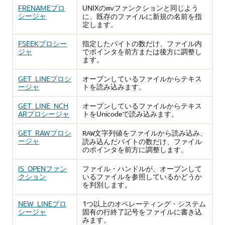
FRENAMEプロ
UNIXの
ファンクションと同じよう
mv
シージャ
に、既存のファイルに新規の名前を指
定します。
FSEEKプロシー
指定したバイトの数だけ、ファイル内
ジャ
でポインタを前方または後方に調整し
ます。
GET_LINEプロシ
オープンしているファイルからテキス
ージャ
トを読み込みます。
GET_LINE_NCH
オープンしているファイルからテキス
ARプロシージャ
トをUnicodeで読み込みます。
GET_RAWプロシ
文字列値をファイルから読み込み、
RAW
ージャ
読み込んだバイトの数だけ、ファイル
のポインタを前方に調整します。
IS_OPENファン
ファイル・ハンドルが、オープンして
クション
いるファイルを参照しているかどうか
を判別します。
NEW_LINEプロ
1つ以上のオペレーティング・システム
シージャ
固有の行終了記号をファイルに書き込
みます。