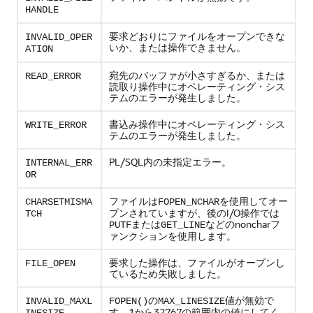
HANDLE
要求どおりにファイルをオープンできな
INVALID_OPER
いか、または操作できません。
ATION
宛先のバッファが小さすぎるか、または
READ_ERROR
読取り操作中にオペレーティング・シス
テムのエラーが発生しました。
書込み操作中にオペレーティング・シス
WRITE_ERROR
テムのエラーが発生しました。
PL/SQL内の未指定エラー。
INTERNAL_ERR
OR
ファイルは
を使用してオー
CHARSETMISMA
FOPEN_NCHAR
プンされていますが、後のI/O操作では
TCH
または
などのnoncharフ
PUTF
GET_LINE
ァンクションを使用します。
要求した操作は、ファイルがオープンし
FILE_OPEN
ているため失敗しました。
の
値が無効で
INVALID_MAXL
FOPEN()
MAX_LINESIZE
す。1から32767の範囲内の値にしてく