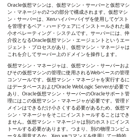
Oracle仮想マシンは、仮想マシン・サーバーと仮想マシ
ン・マネージャの2つの部分で構成されます。仮想マシ
ン・サーバーは、Xenハイパーバイザを使用してゲスト
を管理するベア・ハードウェアにインストールされた最
小オペレーティング・システムです。サーバーには、仲
介役となるOracle仮想マシン・エージェントというエー
ジェント・プロセスがあり、仮想マシン・マネージャは
これを介してサーバー上のドメインを操作します。
仮想マシン・マネージャは、仮想マシン・サーバーおよ
びその仮想マシンの管理に使用されるWebベースの管理
コンソールです。仮想マシン・マネージャを実行するに
はデータベースおよびOracle WebLogic Serverが必要で
あり、Oracle仮想マシン・サーバーのOracleサポート管
理にはこの仮想マシン・マネージャが必要です。管理ド
メインはできるだけ小さくする必要があるため、仮想マ
シン・マネージャをそこにインストールすることはでき
ません。仮想マシン・マネージャは別のホストにインス
トールする必要があります。つまり、別の物理コンピュ
ータを用意するか、Xen
コマンドを使用して一時的
xm