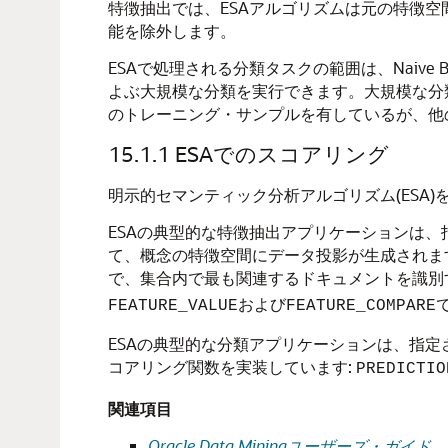
特徴抽出
では、ESAアルゴリズムは元の特徴
能を除外します。
ESAで処理される
分類
タスクの範囲は、
Naive 
よぶ大規模な
分類
を実行できます。大規模な分
のトレーニング・サンプルを有しているが、他
15.1.1
ESAでのスコアリング
明示的セマンティック分析アルゴリズム(ESA
ESAの典型的な
特徴抽出
アプリケーションは、
て、概念の特徴空間にデータ投影が生成されま
で、集合内で最も関連するドキュメントを識別
および
FEATURE_VALUE
FEATURE_COMPARE
ESAの典型的な
分類
アプリケーションは、指定
コアリング関数を実装しています:
PREDICTIO
関連項目
Oracle Data Miningユーザーズ・ガイド