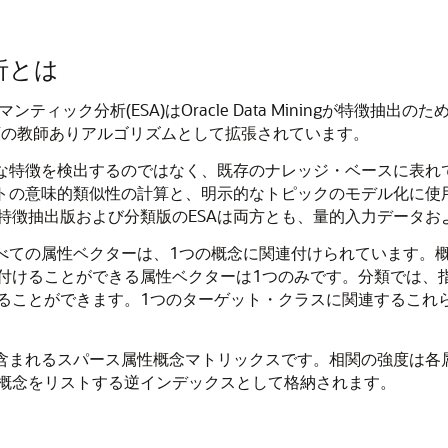
析とは
ック分析(ESA)はOracle Data Miningが
特徴抽出
のた
類
の教師ありアルゴリズムとして拡張されています。
的な特徴を検出するのではなく、既存のナレッジ・ベースに表れ
ントの意味的類似性の計算と、明示的なトピックのモデル化に使
特徴抽出
版および
分類
版のESAは両方とも、量的入力データ
すべての属性ベクターは、1つの概念に関連付けられています。
付けることができる属性ベクターは1つのみです。
分類
では、
ることができます。1つのターゲット・クラスに関連するこれら
が含まれるスパース属性概念マトリックスです。相関の強度は各
概念をリストする逆インデックスとして格納されます。