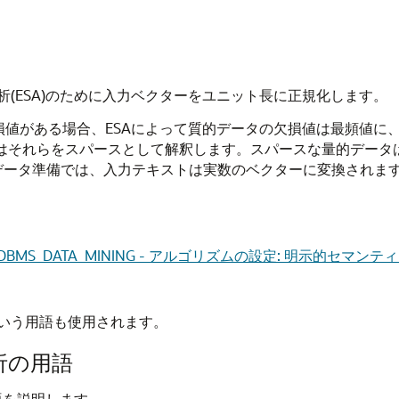
(ESA)のために入力ベクターをユニット長に正規化します。
損値がある場合、ESAによって質的データの欠損値は最頻値
はそれらをスパースとして解釈します。スパースな量的データは
データ準備では、入力テキストは実数のベクターに変換されま
DBMS_DATA_MINING - アルゴリズムの設定: 明示的セマン
いう用語も使用されます。
析の用語
語を説明します。