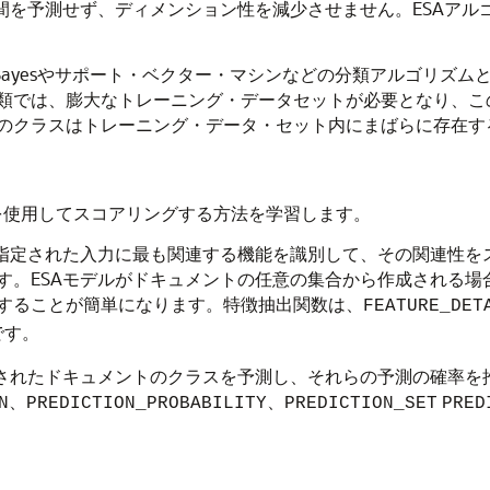
空間を予測せず、ディメンション性を減少させません。ESAア
Bayes
や
サポート・ベクター・マシン
などの
分類
アルゴリズムと
類では、膨大なトレーニング・データセットが必要となり、こ
のクラスはトレーニング・データ・セット内にまばらに存在す
)を使用してスコアリングする方法を学習します。
指定された入力に最も関連する機能を識別して、その関連性をス
す。ESAモデルがドキュメントの任意の集合から作成される場
することが簡単になります。特徴抽出関数は、
FEATURE_DET
です。
されたドキュメントのクラスを予測し、それらの予測の確率を
、
、
N
PREDICTION_PROBABILITY
PREDICTION_SET
PRED