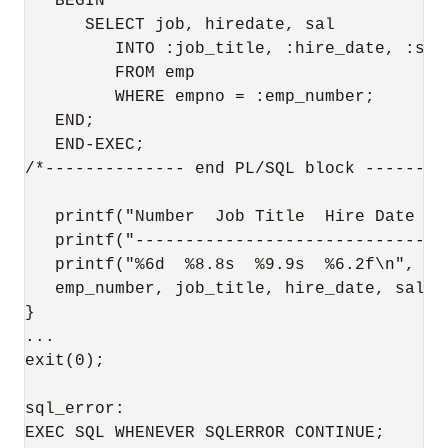
   BEGIN 

      SELECT job, hiredate, sal 

         INTO :job_title, :hire_date, :sala
         FROM emp 

         WHERE empno = :emp_number; 

   END; 

   END-EXEC; 

/*-------------- end PL/SQL block ---------
   printf("Number  Job Title  Hire Date  Sa
   printf("--------------------------------
   printf("%6d  %8.8s  %9.9s  %6.2f\n", 

   emp_number, job_title, hire_date, salary
} 

... 

exit(0); 

sql_error: 

EXEC SQL WHENEVER SQLERROR CONTINUE; 
