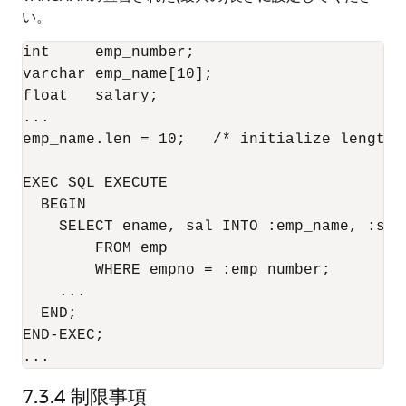
い。
int     emp_number; 

varchar emp_name[10]; 

float   salary; 

... 

emp_name.len = 10;   /* initialize length c
EXEC SQL EXECUTE 

  BEGIN 

    SELECT ename, sal INTO :emp_name, :sala
        FROM emp 

        WHERE empno = :emp_number; 

    ... 

  END; 

END-EXEC; 

7.3.4
制限事項