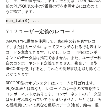
し、主キーの値を指定します。たとえば、
num_tab
の名
前のPL/SQL表の中の9番目の行を参照するには次のよ
うに指定します。
num_tab(9) ... 
7.1.7
ユーザー定義のレコード
%ROWTYPE属性を使用して、表の中の行を表すレコー
ド、またはカーソルによってフェッチされる行を表すレ
コードを宣言できます。しかし、レコード内のコンポー
ネントのデータ型は指定できません。また、ユーザー独
自のコンポーネントも定義できません。複合データ型
RECORDを使用すると、これらの制限事項を取り除くこ
とができます。
RECORD型のオブジェクトは
レコード
と呼ばれます。
PL/SQL表とは異なり、レコードには一意の名前を持つ
コンポーネントがあります。コンポーネントのデータ型
はそれぞれ異なっていてもかまいません。たとえば、あ
る従業員について異なる種類のデータ(名前、給与、雇