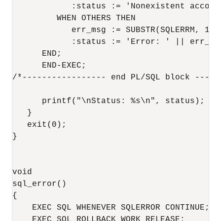
            :status := 'Nonexistent account
         WHEN OTHERS THEN 

            err_msg := SUBSTR(SQLERRM, 1, 7
            :status := 'Error: ' || err_msg
      END; 

      END-EXEC; 

/*----------------- end PL/SQL block -----
      printf("\nStatus: %s\n", status); 

   } 

   exit(0); 

}

void

sql_error() 

{ 

    EXEC SQL WHENEVER SQLERROR CONTINUE; 

    EXEC SQL ROLLBACK WORK RELEASE; 
