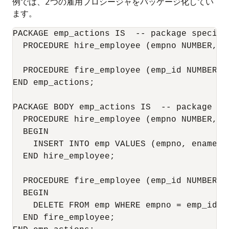
例では、2つの雇用プロシージャをパッケージ化してい
ます。
PACKAGE emp_actions IS  -- package specific
  PROCEDURE hire_employee (empno NUMBER, en
  PROCEDURE fire_employee (emp_id NUMBER); 
END emp_actions; 

PACKAGE BODY emp_actions IS  -- package bod
  PROCEDURE hire_employee (empno NUMBER, e
  BEGIN 

    INSERT INTO emp VALUES (empno, ename, .
  END hire_employee; 

  PROCEDURE fire_employee (emp_id NUMBER) I
  BEGIN 

    DELETE FROM emp WHERE empno = emp_id; 

  END fire_employee; 
