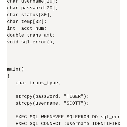
char username[20];

char password[20];

char status[80]; 

char temp[32];

int  acct_num; 

double trans_amt; 

void sql_error();

main()

{

   char trans_type;

   strcpy(password, "TIGER");

   strcpy(username, "SCOTT");

   EXEC SQL WHENEVER SQLERROR DO sql_error(
   EXEC SQL CONNECT :username IDENTIFIED BY