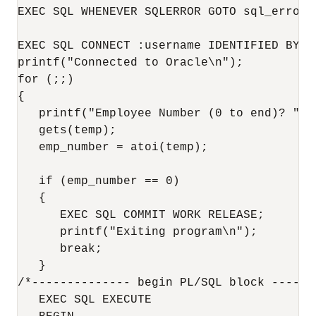
EXEC SQL WHENEVER SQLERROR GOTO sql_error; 
EXEC SQL CONNECT :username IDENTIFIED BY :p
printf("Connected to Oracle\n"); 

for (;;) 

{

   printf("Employee Number (0 to end)? "); 
   gets(temp);

   emp_number = atoi(temp); 

   if (emp_number == 0) 

   { 

      EXEC SQL COMMIT WORK RELEASE; 

      printf("Exiting program\n"); 

      break; 

   } 

/*-------------- begin PL/SQL block -------
   EXEC SQL EXECUTE 
