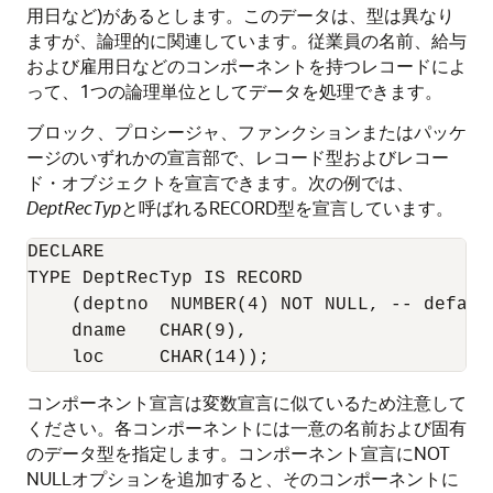
用日など)があるとします。このデータは、型は異なり
ますが、論理的に関連しています。従業員の名前、給与
および雇用日などのコンポーネントを持つレコードによ
って、1つの論理単位としてデータを処理できます。
ブロック、プロシージャ、ファンクションまたはパッケ
ージのいずれかの宣言部で、レコード型およびレコー
ド・オブジェクトを宣言できます。次の例では、
DeptRecTyp
と呼ばれるRECORD型を宣言しています。
DECLARE 

TYPE DeptRecTyp IS RECORD 

    (deptno  NUMBER(4) NOT NULL, -- default
    dname   CHAR(9), 

コンポーネント宣言は変数宣言に似ているため注意して
ください。各コンポーネントには一意の名前および固有
のデータ型を指定します。コンポーネント宣言にNOT
NULLオプションを追加すると、そのコンポーネントに