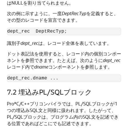
はNULLを割り当てられません。
次の例に示すように、一度
DeptRecTyp
を定義すると、
その型のレコードを宣言できます。
識別子
dept_rec
は、レコード全体を表しています。
ドット表記法を使用すると、レコード内の個別コンポー
ネントを参照できます。たとえば、次のように
dept_rec
レコード内で
dname
コンポーネントを参照します。
dept_rec.dname ... 
7.2
埋込みPL/SQLブロック
Pro*C/C++プリコンパイラでは、PL/SQLブロックが1
つの埋込みSQL文と同様に扱われます。したがって、
PL/SQLブロックは、プログラム内のSQL文を記述でき
る位置であればどこにでも記述できます。