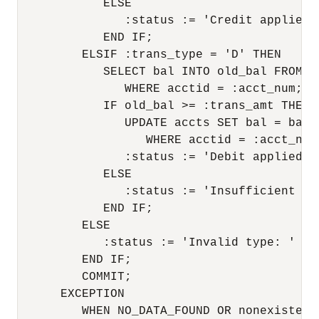
            ELSE 

               :status := 'Credit applied';
            END IF; 

         ELSIF :trans_type = 'D' THEN    -
            SELECT bal INTO old_bal FROM ac
               WHERE acctid = :acct_num; 

            IF old_bal >= :trans_amt THEN  
               UPDATE accts SET bal = bal -
                  WHERE acctid = :acct_num;
               :status := 'Debit applied'; 
            ELSE 

               :status := 'Insufficient fun
            END IF; 

         ELSE 

            :status := 'Invalid type: ' || 
         END IF; 

         COMMIT; 

      EXCEPTION 

         WHEN NO_DATA_FOUND OR nonexistent 