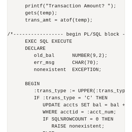
      printf("Transaction Amount? "); 

      gets(temp);

      trans_amt = atof(temp); 

/*----------------- begin PL/SQL block ---
      EXEC SQL EXECUTE 

      DECLARE 

         old_bal      NUMBER(9,2); 

         err_msg      CHAR(70); 

         nonexistent  EXCEPTION; 

      BEGIN 

         :trans_type := UPPER(:trans_type);
         IF :trans_type = 'C' THEN       -
            UPDATE accts SET bal = bal + :t
            WHERE acctid = :acct_num; 

            IF SQL%ROWCOUNT = 0 THEN    -- 
               RAISE nonexistent; 
