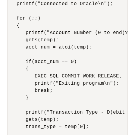
   printf("Connected to Oracle\n"); 

   for (;;) 

   { 

      printf("Account Number (0 to end)? ")
      gets(temp);

      acct_num = atoi(temp); 

      if(acct_num == 0) 

      { 

         EXEC SQL COMMIT WORK RELEASE; 

         printf("Exiting program\n"); 

         break; 

      } 

      printf("Transaction Type - D)ebit or 
      gets(temp);

      trans_type = temp[0];
