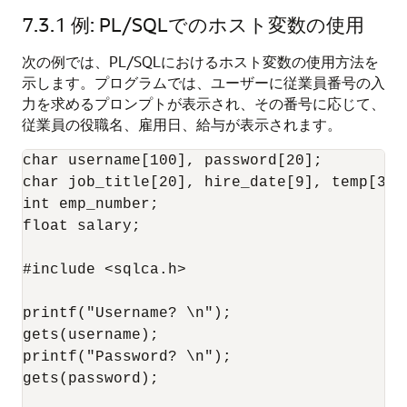
7.3.1
例: PL/SQLでのホスト変数の使用
次の例では、PL/SQLにおけるホスト変数の使用方法を
示します。プログラムでは、ユーザーに従業員番号の入
力を求めるプロンプトが表示され、その番号に応じて、
従業員の役職名、雇用日、給与が表示されます。
char username[100], password[20]; 

char job_title[20], hire_date[9], temp[32];
int emp_number; 

float salary; 

#include <sqlca.h> 

printf("Username? \n"); 

gets(username); 

printf("Password? \n"); 

gets(password); 
