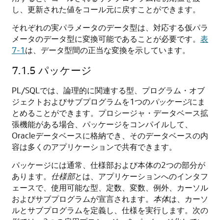
し、更新された値をコール元に戻すことができます。
それぞれの実パラメータのデータ型は、対応する仮パラ
メータのデータ型に変換可能であることが必要です。
表
7-1
は、データ型間の正当な変換を示しています。
7.1.5
パッケージ
PL/SQLでは、論理的に関連する型、プログラム・オブ
ジェクトおよびサブプログラムを1つの
パッケージ
にま
とめることができます。プロシージャ・データベース拡
張機能がある場合、パッケージをコンパイルして、
Oracleデータベースに格納でき、そのデータベースの内
容は多くのアプリケーションで共有できます。
パッケージには通常、仕様部および本体の2つの部分が
あります。
仕様部
とは、アプリケーションへのインタフ
ェースで、使用可能な型、定数、変数、例外、カーソル
およびサブプログラムが宣言されます。
本体
は、カーソ
ルとサブプログラムを定義し、仕様を実行します。次の