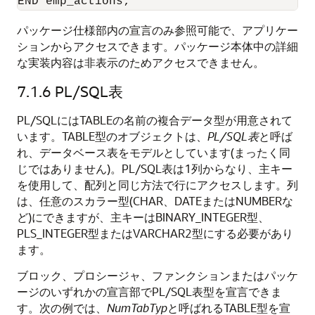
パッケージ仕様部内の宣言のみ参照可能で、アプリケー
ションからアクセスできます。パッケージ本体中の詳細
な実装内容は非表示のためアクセスできません。
7.1.6
PL/SQL表
PL/SQLにはTABLEの名前の複合データ型が用意されて
います。TABLE型のオブジェクトは、
PL/SQL表
と呼ば
れ、データベース表をモデルとしています(まったく同
じではありません)。PL/SQL表は1列からなり、主キー
を使用して、配列と同じ方法で行にアクセスします。列
は、任意のスカラー型(CHAR、DATEまたはNUMBERな
ど)にできますが、主キーはBINARY_INTEGER型、
PLS_INTEGER型またはVARCHAR2型にする必要があり
ます。
ブロック、プロシージャ、ファンクションまたはパッケ
ージのいずれかの宣言部でPL/SQL表型を宣言できま
す。次の例では、
NumTabTyp
と呼ばれるTABLE型を宣