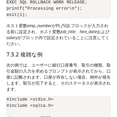
EXEC SQL ROLLBACK WORK RELEASE; 

printf("Processing error\n"); 

ホスト変数
emp_number
がPL/SQLブロックが入力され
る前に設定され、ホスト変数
job_title
、
hire_date
および
salary
がブロック内で設定されていることに注意してく
ださい。
7.3.2
複雑な例
次の例では、ユーザーに銀行口座番号、取引の種類、取
引金額の入力を求めるプロンプトが表示されてから、口
座に記帳されます。口座が存在しない場合、例外が発生
します。取引が完了すると、そのステータスが表示され
ます。
#include <stdio.h>

#include <sqlca.h>
