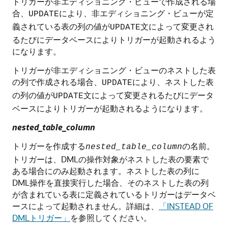
トリガーが非エディショニング・ビューで作成される場
合、
により、非エディショニング・ビューが定
UPDATE
義されている表の列の値が
文によって変更され
UPDATE
るたびにデータベースによりトリガーが起動されるよう
になります。
トリガーが非エディショニング・ビューのネストした表
の列で作成される場合、
により、ネストした表
UPDATE
の列の値が
文によって変更されるたびにデータ
UPDATE
ベースによりトリガーが起動されるようになります。
nested_table_column
トリガーを作成する
の名前。
nested_table_column
トリガーは、DMLの操作対象がネストした表の要素で
ある場合にのみ起動されます。ネストした表の列に
DML操作を直接実行した場合、そのネストした表の列
が含まれている表に定義されているトリガーはデータベ
ースによって起動されません。詳細は、
「INSTEAD OF
DMLトリガー」
を参照してください。