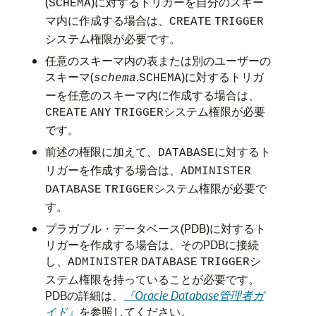
(
)に対するトリガーを自分のスキー
SCHEMA
マ内に作成する場合は、
CREATE
TRIGGER
システム権限が必要です。
任意のスキーマ内の表または別のユーザーの
スキーマ(
.
)に対するトリガ
schema
SCHEMA
ーを任意のスキーマ内に作成する場合は、
システム権限が必要
CREATE
ANY
TRIGGER
です。
前述の権限に加えて、
に対するト
DATABASE
リガーを作成する場合は、
ADMINISTER
システム権限が必要で
DATABASE
TRIGGER
す。
プラガブル・データベース(PDB)に対するト
リガーを作成する場合は、そのPDBに接続
し、
シ
ADMINISTER
DATABASE
TRIGGER
ステム権限を持っていることが必要です。
PDBの詳細は、
『Oracle Database管理者ガ
イド』
を参照してください。