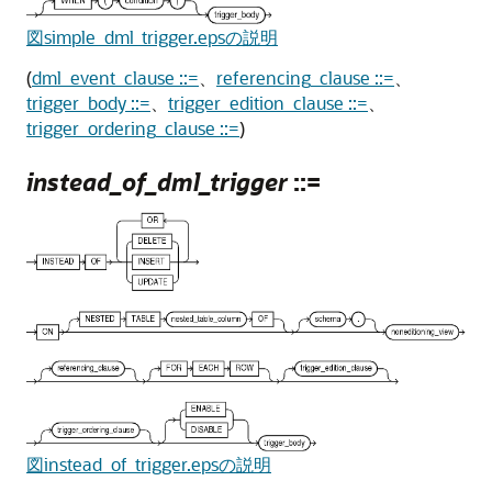
図simple_dml_trigger.epsの説明
(
dml_event_clause ::=
、
referencing_clause ::=
、
trigger_body ::=
、
trigger_edition_clause ::=
、
trigger_ordering_clause ::=
)
instead_of_dml_trigger
::=
図instead_of_trigger.epsの説明