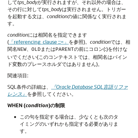
して
tps_body
が実行されますが、それ以外の場合は、
その行に対して
tps_body
は実行されません。トリガー
を起動する文は、
condition
の値に関係なく実行されま
す。
condition
には相関名を指定できます
(
「referencing_clause ::=」
を参照)。
condition
では、相
関名
、
または
の前にコロン(:)を付けな
NEW
OLD
PARENT
いでください(このコンテキストでは、相関名はバイン
ド変数のプレースホルダではありません)。
関連項目:
SQL条件の詳細は、
『Oracle Database SQL言語リファ
レンス』
を参照してください。
WHEN (
condition
)の制限
この句を指定する場合は、少なくとも次のタ
イミングのいずれかも指定する必要がありま
す。