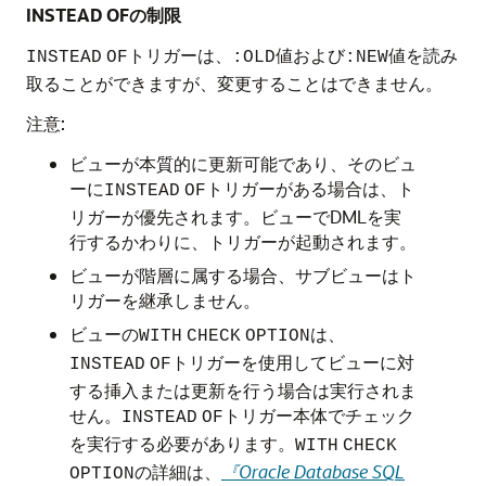
INSTEAD OFの制限
トリガーは、
値および
値を読み
INSTEAD
OF
:OLD
:NEW
取ることができますが、変更することはできません。
注意:
ビューが本質的に更新可能であり、そのビュ
ーに
トリガーがある場合は、ト
INSTEAD
OF
リガーが優先されます。ビューでDMLを実
行するかわりに、トリガーが起動されます。
ビューが階層に属する場合、サブビューはト
リガーを継承しません。
ビューの
は、
WITH
CHECK
OPTION
トリガーを使用してビューに対
INSTEAD
OF
する挿入または更新を行う場合は実行されま
せん。
トリガー本体でチェック
INSTEAD
OF
を実行する必要があります。
WITH
CHECK
の詳細は、
『Oracle Database SQL
OPTION