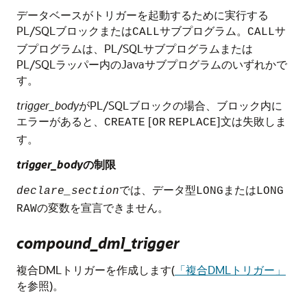
データベースがトリガーを起動するために実行する
PL/SQLブロックまたは
サブプログラム。
サ
CALL
CALL
ブプログラムは、PL/SQLサブプログラムまたは
PL/SQLラッパー内のJavaサブプログラムのいずれかで
す。
trigger_body
がPL/SQLブロックの場合、ブロック内に
エラーがあると、
[
]文は失敗しま
CREATE
OR
REPLACE
す。
trigger_body
の制限
では、データ型
または
declare_section
LONG
LONG
の変数を宣言できません。
RAW
compound_dml_trigger
複合DMLトリガーを作成します(
「複合DMLトリガー」
を参照)。