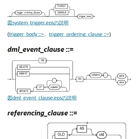
図system_trigger.epsの説明
(
trigger_body ::=
、
trigger_ordering_clause ::=
)
dml_event_clause
::=
図dml_event_clause.epsの説明
referencing_clause
::=