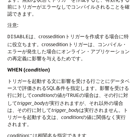
前にトリガーがエラーなしでコンパイルされることを確
認できます。
注意:
は、crosseditionトリガーを作成する場合に特
DISABLE
に役立ちます。crosseditionトリガーは、コンパイル・
エラーが発生した場合にオンライン・アプリケーション
の再定義に影響を与えるためです。
WHEN (
condition
)
トリガーを起動する文に影響を受ける行ごとにデータベ
ースで評価されるSQL条件を指定します。影響を受ける
行に対して
condition
の値が
の場合は、その行に対
TRUE
して
trigger_body
が実行されますが、それ以外の場合
は、その行に対して
trigger_body
は実行されません。ト
リガーを起動する文は、
condition
の値に関係なく実行
されます。
condition
には相関名を指定できます