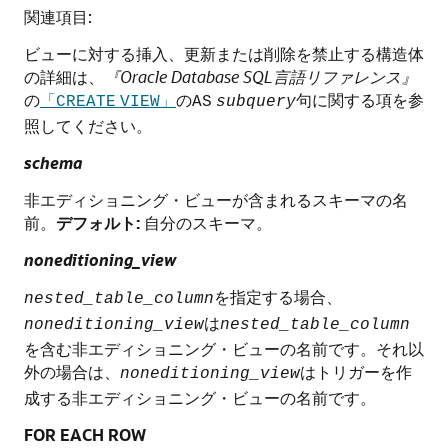
関連項目:
ビューに対する挿入、更新または削除を禁止する構造体
の詳細は、
『Oracle Database SQL言語リファレンス』
の
「
」
の
句に関する項を参
CREATE
VIEW
AS
subquery
照してください。
schema
非エディショニング・ビューが含まれるスキーマの名
前。
デフォルト:
自分のスキーマ。
noneditioning_view
を指定する場合、
nested_table_column
は
noneditioning_view
nested_table_column
を含む非エディショニング・ビューの名前です。それ以
外の場合は、
はトリガーを作
noneditioning_view
成する非エディショニング・ビューの名前です。
FOR EACH ROW