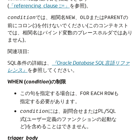
(
「referencing_clause ::=」
を参照)。
では、相関名
、
または
の
condition
NEW
OLD
PARENT
前にコロン(:)を付けないでください(このコンテキスト
では、相関名はバインド変数のプレースホルダではあり
ません)。
関連項目:
SQL条件の詳細は、
『Oracle Database SQL言語リファ
レンス』
を参照してください。
WHEN (
condition
)の制限
この句を指定する場合は、
も
FOR
EACH
ROW
指定する必要があります。
には、副問合せまたはPL/SQL
condition
式(ユーザー定義のファンクションの起動な
ど)を含めることはできません。
trigger_body