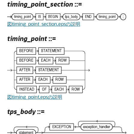
timing_point_section
::=
図timing_point_section.epsの説明
timing_point
::=
図timing_point.epsの説明
tps_body
::=