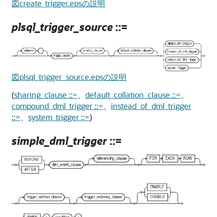
図create_trigger.epsの説明
plsql_trigger_source
::=
図plsql_trigger_source.epsの説明
(
sharing_clause ::=
、
default_collation_clause ::=
、
compound_dml_trigger ::=
、
instead_of_dml_trigger
::=
、
system_trigger ::=
)
simple_dml_trigger
::=