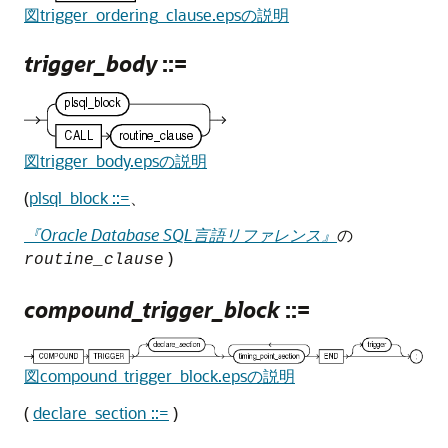
図trigger_ordering_clause.epsの説明
trigger_body
::=
図trigger_body.epsの説明
(
plsql_block ::=
、
『Oracle Database SQL言語リファレンス』
の
)
routine_clause
compound_trigger_block
::=
図compound_trigger_block.epsの説明
(
declare_section ::=
)