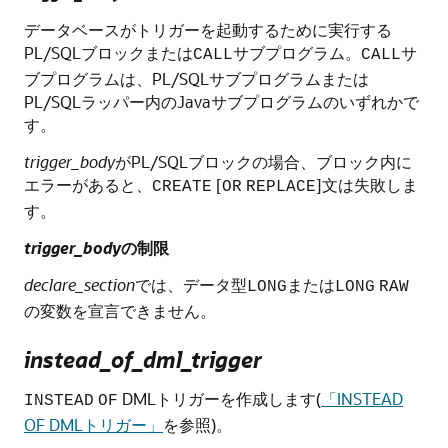
データベースがトリガーを起動するために実行する
PL/SQLブロックまたは
サブプログラム。
サ
CALL
CALL
ブプログラムは、PL/SQLサブプログラムまたは
PL/SQLラッパー内のJavaサブプログラムのいずれかで
す。
trigger_body
がPL/SQLブロックの場合、ブロック内に
エラーがあると、
[
]文は失敗しま
CREATE
OR
REPLACE
す。
trigger_body
の制限
declare_section
では、データ型
または
LONG
LONG
RAW
の変数を宣言できません。
instead_of_dml_trigger
DMLトリガーを作成します(
「INSTEAD
INSTEAD
OF
OF DMLトリガー」
を参照)。