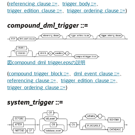
(
referencing_clause ::=
、
trigger_body ::=
、
trigger_edition_clause ::=
、
trigger_ordering_clause ::=
)
compound_dml_trigger
::=
図compound_dml_trigger.epsの説明
(
compound_trigger_block ::=
、
dml_event_clause ::=
、
referencing_clause ::=
、
trigger_edition_clause ::=
、
trigger_ordering_clause ::=
)
system_trigger
::=