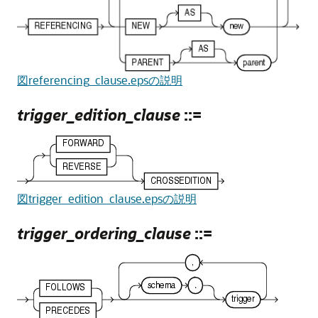
図referencing_clause.epsの説明
trigger_edition_clause
::=
図trigger_edition_clause.epsの説明
trigger_ordering_clause
::=