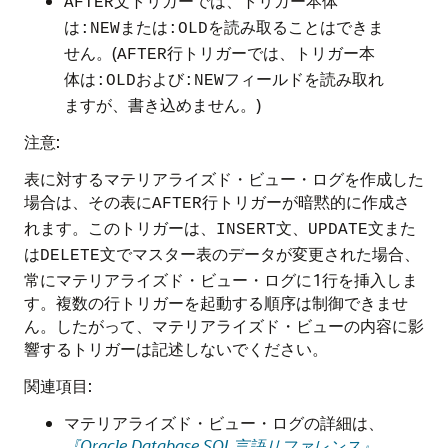
文トリガーでは、トリガー本体
AFTER
は
または
を読み取ることはできま
:NEW
:OLD
せん。(
行トリガーでは、トリガー本
AFTER
体は
および
フィールドを読み取れ
:OLD
:NEW
ますが、書き込めません。)
注意:
表に対するマテリアライズド・ビュー・ログを作成した
場合は、その表に
行トリガーが暗黙的に作成さ
AFTER
れます。このトリガーは、
文、
文また
INSERT
UPDATE
は
文でマスター表のデータが変更された場合、
DELETE
常にマテリアライズド・ビュー・ログに1行を挿入しま
す。複数の行トリガーを起動する順序は制御できませ
ん。したがって、マテリアライズド・ビューの内容に影
響するトリガーは記述しないでください。
関連項目:
マテリアライズド・ビュー・ログの詳細は、
『Oracle Database SQL言語リファレンス』