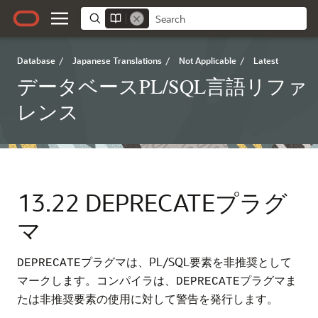
Database
/
Japanese Translations
/
Not Applicable
/
Latest
データベースPL/SQL言語リファ
レンス
13.22
DEPRECATEプラグ
マ
プラグマは、PL/SQL要素を非推奨として
DEPRECATE
マークします。コンパイラは、
プラグマま
DEPRECATE
たは非推奨要素の使用に対して警告を発行します。