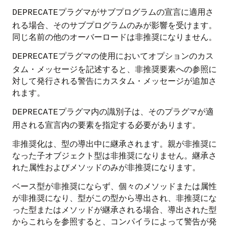
プラグマがサブプログラムの宣言に適用さ
DEPRECATE
れる場合、そのサブプログラムのみが影響を受けます。
同じ名前の他のオーバーロードは非推奨になりません。
プラグマの使用においてオプションのカス
DEPRECATE
タム・メッセージを記述すると、非推奨要素への参照に
対して発行される警告にカスタム・メッセージが追加さ
れます。
プラグマ内の識別子は、そのプラグマが適
DEPRECATE
用される宣言内の要素を指定する必要があります。
非推奨化は、型の導出中に継承されます。親が非推奨に
なった子オブジェクト型は非推奨になりません。継承さ
れた属性およびメソッドのみが非推奨になります。
ベース型が非推奨にならず、個々のメソッドまたは属性
が非推奨になり、型がこの型から導出され、非推奨にな
った型またはメソッドが継承される場合、導出された型
からこれらを参照すると、コンパイラによって警告が発