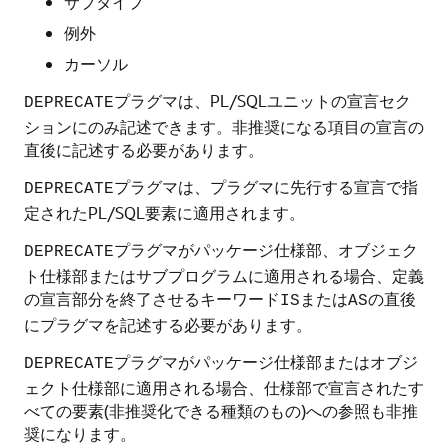
サブタイプ
例外
カーソル
プラグマは、PL/SQLユニットの宣言セク
DEPRECATE
ションにのみ記述できます。非推奨になる項目の宣言の
直後に記述する必要があります。
プラグマは、プラグマに先行する宣言で指
DEPRECATE
定されたPL/SQL要素に適用されます。
プラグマがパッケージ仕様部、オブジェク
DEPRECATE
ト仕様部またはサブプログラムに適用される場合、定義
の宣言部分を終了させるキーワード
または
の直後
IS
AS
にプラグマを記述する必要があります。
プラグマがパッケージ仕様部またはオブジ
DEPRECATE
ェクト仕様部に適用される場合、仕様部で宣言されたす
べての要素(非推奨化できる種類のもの)への参照も非推
奨になります。