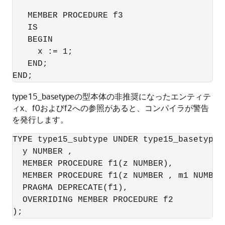
   MEMBER PROCEDURE f3

   IS

   BEGIN

     x := 1;

   END;

type15_basetypeの型本体の非推奨になったエンティテ
ィx、f0およびf2への参照があると、コンパイラが警告
を発行します。
TYPE type15_subtype UNDER type15_basetype (
  y NUMBER , 

  MEMBER PROCEDURE f1(z NUMBER), 

  MEMBER PROCEDURE f1(z NUMBER , m1 NUMBER)
PRAGMA DEPRECATE
(f1), 

  OVERRIDING MEMBER PROCEDURE f2 
