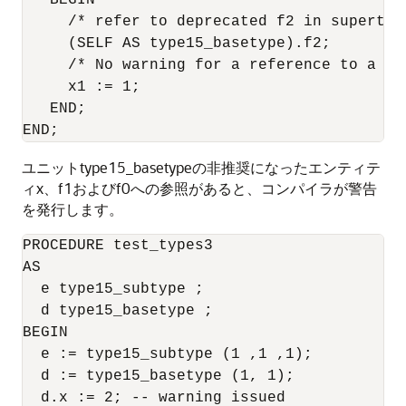
     /* refer to deprecated f2 in supertype
     (SELF AS type15_basetype).f2; 

     /* No warning for a reference to a no
     x1 := 1; 

   END; 

ユニットtype15_basetypeの非推奨になったエンティテ
ィx、f1およびf0への参照があると、コンパイラが警告
を発行します。
PROCEDURE test_types3 

AS 

  e type15_subtype ; 

  d type15_basetype ; 

BEGIN 

  e := type15_subtype (1 ,1 ,1); 

  d := type15_basetype (1, 1); 

  d.x := 2; -- warning issued 
