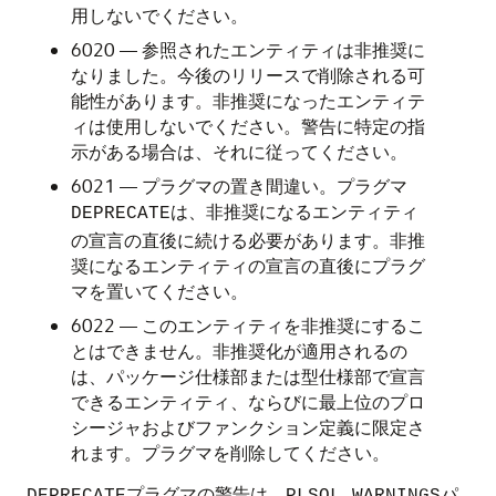
用しないでください。
6020 — 参照されたエンティティは非推奨に
なりました。今後のリリースで削除される可
能性があります。非推奨になったエンティテ
ィは使用しないでください。警告に特定の指
示がある場合は、それに従ってください。
6021 — プラグマの置き間違い。プラグマ
は、非推奨になるエンティティ
DEPRECATE
の宣言の直後に続ける必要があります。非推
奨になるエンティティの宣言の直後にプラグ
マを置いてください。
6022 — このエンティティを非推奨にするこ
とはできません。非推奨化が適用されるの
は、パッケージ仕様部または型仕様部で宣言
できるエンティティ、ならびに最上位のプロ
シージャおよびファンクション定義に限定さ
れます。プラグマを削除してください。
プラグマの警告は、
パ
DEPRECATE
PLSQL_WARNINGS