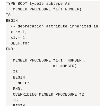
TYPE BODY type15_subtype AS 

   MEMBER PROCEDURE f1(z NUMBER)

IS 

BEGIN 

  -- deprecation attribute inherited in der
  x := 1;

  x1:= 2; 

  SELF.f0; 

END; 

   MEMBER PROCEDURE f1(z  NUMBER , 

                    m1 NUMBER) 

   IS 

   BEGIN 

     NULL; 

   END; 

   OVERRIDING MEMBER PROCEDURE f2 

   IS 

   BEGIN 
