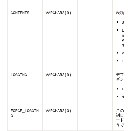
表領域の
CONTENTS
VARCHAR2(9)
UNDO
LOST
WRIT
PROT
N
PERM
TEMP
デフォ
LOGGING
VARCHAR2(9)
ギング属
LOGG
NOLO
この表
FORCE_LOGGIN
VARCHAR2(3)
制ロギ
G
ードか(
うでない