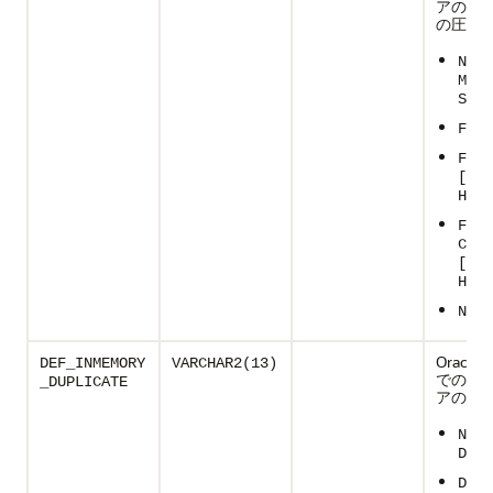
アのデ
の圧縮レ
NO
MEMC
SS
FOR 
FOR 
[ LO
HIGH
FOR
CAPA
[ LO
HIGH
NULL
Oracle
DEF_INMEMORY
VARCHAR2(13)
でのIM
_DUPLICATE
アの重複
NO
DUPL
DUPL