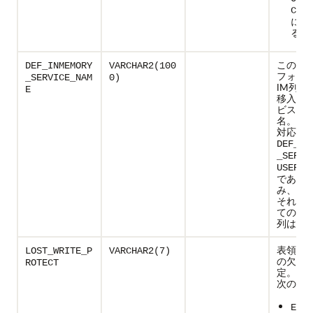
CE_N
に格
る。
この表
DEF_INMEMORY
VARCHAR2(100
フォル
_SERVICE_NAM
0)
IM列ス
E
移入さ
ビスの
名。こ
対応す
DEF_IN
_SERVI
USER_D
である
み、値
それ以
ての場
列はnul
表領域
LOST_WRITE_P
VARCHAR2(7)
の欠落
ROTECT
定。可
次のと
ENAB