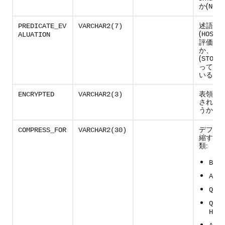
か(
)
NO
述語が
PREDICATE_EV
VARCHAR2(7)
(
)
HOST
ALUATION
評価さ
か、記
(
STORA
って評
いるか
表領域
ENCRYPTED
VARCHAR2(3)
されて
うか(
YE
デフォ
COMPRESS_FOR
VARCHAR2(30)
縮する
類:
BASI
ADVA
QUER
QUER
HIGH