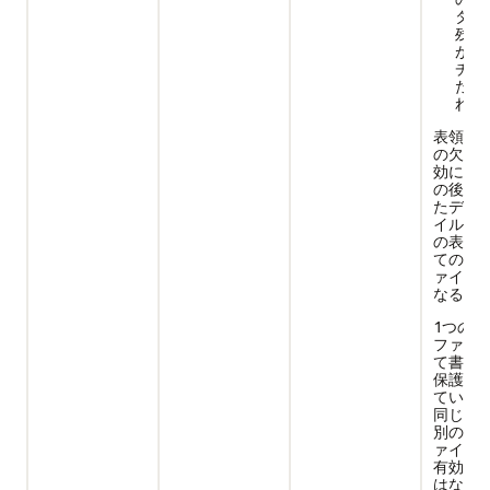
タベ
残っ
が、
チェ
たは
れな
表領域
の欠落
効にす
の後で
たデー
イルを
の表領
てのデ
ァイル
なる。
1つの
ファイ
て書込
保護を
ている
同じ表
別のデ
ァイル
有効に
はない