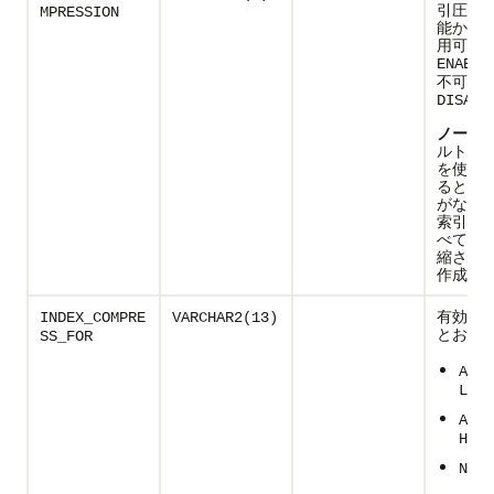
引圧縮
MPRESSION
能かどう
用可能
ENABLE
不可は
DISABL
ノート:
ルトの
を使用
ると、
がない
索引領
べての
縮され
作成さ
有効な
INDEX_COMPRE
VARCHAR2(13)
とおり
SS_FOR
ADVA
LOW
ADVA
HIGH
NULL