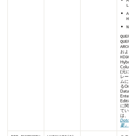
ARCH
LOW
ARCH
HIGH
NULL
QUERY 
QUERY 
ARCHIV
および
A
の
HIGH
Hybrid
Colum
(元にな
レージ
ムに依
るOracl
Databa
Enterpri
Editio
に関連
ている
は、
『Or
Databa
要』
を