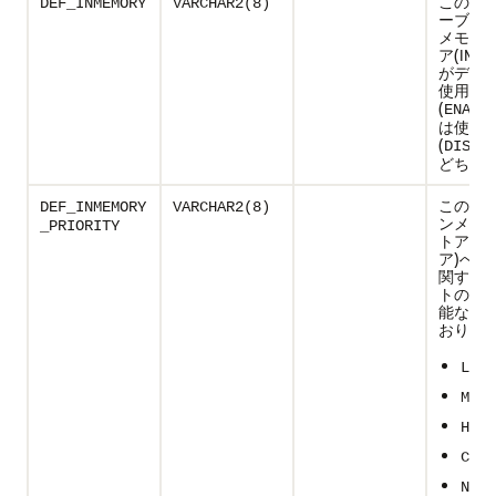
この表
DEF_INMEMORY
VARCHAR2(8)
ーブル
メモリ
ア(IM
がデフ
使用可
(
ENABL
は使用
(
DISAB
どちら
この表
DEF_INMEMORY
VARCHAR2(8)
ンメモ
_PRIORITY
トア(I
ア)への
関する
トの優
能な値
おり。
LOW
MEDI
HIGH
CRIT
NONE