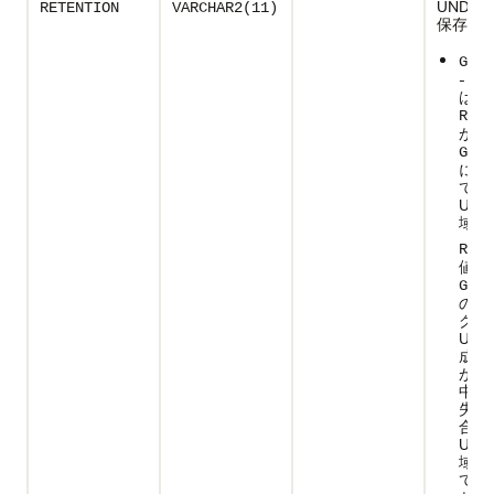
UNDO
RETENTION
VARCHAR2(11)
保存:
GUAR
- 表
は、
RETE
が
GUAR
に指
てい
UN
域
RETE
値が
GUAR
の場
グメ
UN
成す
があ
中の
失敗
合も
UN
域内
ての