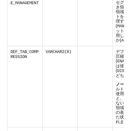
セグメ
E_MANAGEMENT
き領域
領域を
トを使
理する
(
MANUA
ットマ
用して
か(
AUTO
デフォ
DEF_TAB_COMP
VARCHAR2(8)
圧縮が
RESSION
(
ENABL
は使用
(
DISAB
どちら
ノート:
ルトの
使用可
と、特
ないか
領域内
の表が
た状態
れます