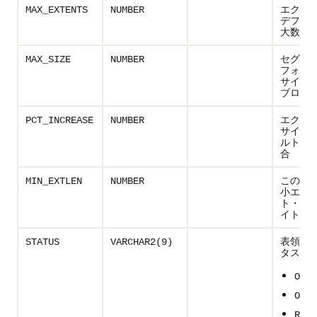
エクス
MAX_EXTENTS
NUMBER
デフォ
大数
セグメ
MAX_SIZE
NUMBER
フォル
サイズ(Or
ブロック
エクス
PCT_INCREASE
NUMBER
サイズ
ルトの
合
この表
MIN_EXTLEN
NUMBER
小エク
ト・サイ
イト単位
表領域
STATUS
VARCHAR2(9)
タス:
ONLI
OFFL
READ