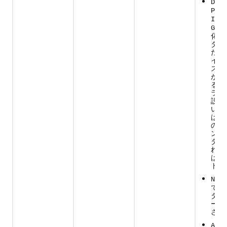
DEFA
PARA
INST
GROU
化パ
タで
たす
イン
スで
が移
る。
ラメ
設定
いな
は、
のイ
ンス
タが
れる
はデ
トで
NONE
ての
タン
ータ
され
:
ALL