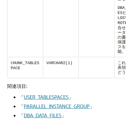
DBA_DA
ビュ
ES
LOST_W
ROTECT
合せに
ータ・
の書込
保護の
スをチ
能。
これが
CHUNK_TABLES
VARCHAR2(1)
表領域
PACE
どうか(
関連項目:
「
USER_TABLESPACES
」
「
PARALLEL_INSTANCE_GROUP
」
「
DBA_DATA_FILES
」