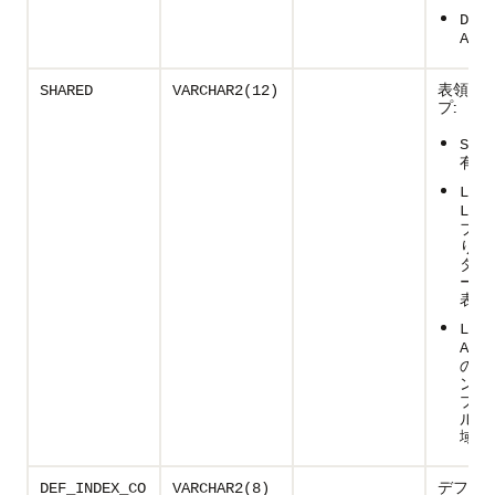
DUPL
ALL
表領域
SHARED
VARCHAR2(12)
プ:
SHAR
有表
LOCA
LEAF
フ(
り)
タン
ーカ
表領
LOCA
ALL
のイ
ンス
プの
ル一
域用
デフォ
DEF_INDEX_CO
VARCHAR2(8)