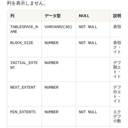
列を表示しません。
列
データ型
NULL
説明
表領域
TABLESPACE_N
VARCHAR2(30)
NOT NULL
AME
表領域
BLOCK_SIZE
NUMBER
NOT NULL
ク・サイ
イト)
デフォ
INITIAL_EXTE
NUMBER
期エク
NT
ト・サイ
イト単位
デフォ
NEXT_EXTENT
NUMBER
分エク
ト・サイ
イト単位
エクス
MIN_EXTENTS
NUMBER
NOT NULL
デフォ
小数。