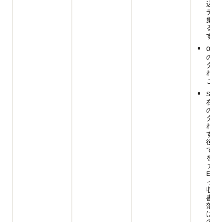
込み
デー
集さ
るこ
す
OFF
の欠
タが
れて
こと
SUSP
在は
の欠
タが
れて
ず、
後日
でき
を示
ァイ
ENAB
った
収集
書込
落デ
は、
の欠