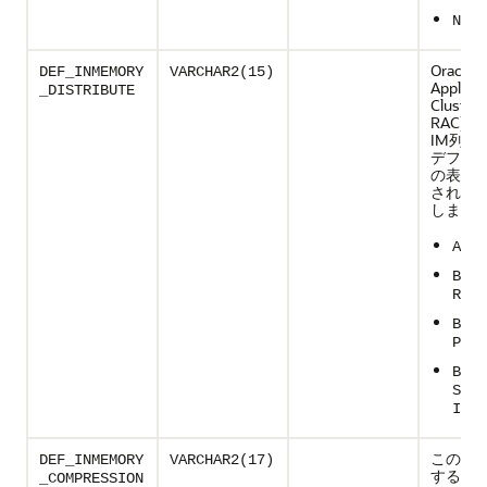
NULL
Oracle R
DEF_INMEMORY
VARCHAR2(15)
Applicat
_DISTRIBUTE
Clusters
RAC)
IM列ス
デフォ
の表領
される
します:
AUTO
BY R
RANG
BY
PART
BY
SUBP
ION
この表
DEF_INMEMORY
VARCHAR2(17)
するIM
_COMPRESSION