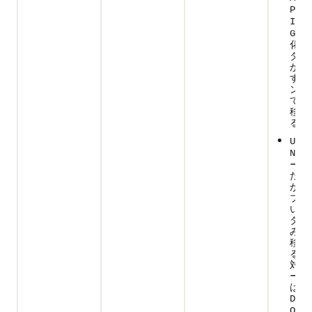
PARA
INST
GROU
化パ
タの
かわ
すべ
ンス
でデ
移入
る。
USER
NED
ーが
たサ
がア
ブに
いる
タン
みデ
移入
る。
対応
ービ
は、
DEF_
ORY_