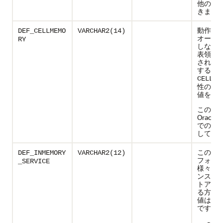
他の値
きませ
動作を
DEF_CELLMEMO
VARCHAR2(14)
オーバ
RY
しない
表領域
された
する
CELLME
性のデ
値を指
この列
Oracle E
での使
してい
この表
DEF_INMEMORY
VARCHAR2(12)
フォル
_SERVICE
様々な
ンスでI
トアが
る方法
値は次
です: