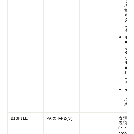
セグ
の期
前の
を保
必要
こと
す。
NOGU
-
EE
は、
RETE
が
NOGU
に
EE
れて
UN
域
NOT 
- U
域で
表領
表領域がbi
BIGFILE
VARCHAR2(3)
表領域
(
)、
YES
smallf