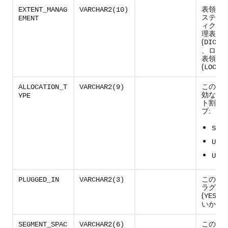
表領域
EXTENT_MANAG
VARCHAR2(10)
ステン
EMENT
ィクシ
理表領
(
DICTI
、ロー
表領域
(
)
LOCAL
この表
ALLOCATION_T
VARCHAR2(9)
効なエ
YPE
ト割当
プ:
SYST
UNIF
USER
この表
PLUGGED_IN
VARCHAR2(3)
ラグイ
(
)
YES
いか(
NO
この表
SEGMENT_SPAC
VARCHAR2(6)