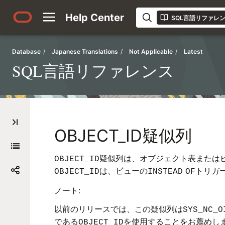
Help Center
SQL言語リファレ
Database
/
Japanese Translations
/
Not Applicable
/
Latest
SQL言語リファレンス
OBJECT_ID疑似列
疑似列は、オブジェクト表またはビ
OBJECT_ID
は、ビューの
トリガ
OBJECT_ID
INSTEAD
OF
ノート:
以前のリリースでは、この疑似列は
SYS_NC_O
である
を使用することをお薦めし
OBJECT_ID