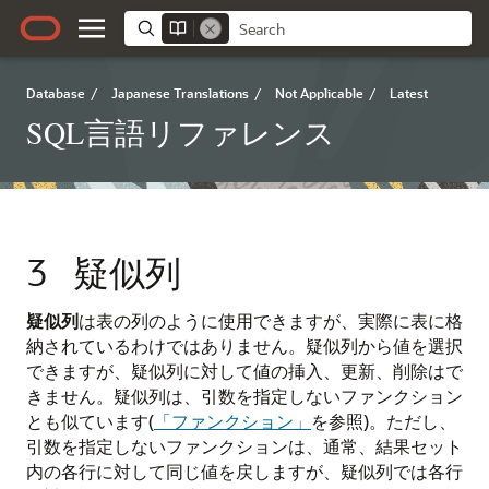
Database
/
Japanese Translations
/
Not Applicable
/
Latest
SQL言語リファレンス
3
疑似列
疑似列
は表の列のように使用できますが、実際に表に格
納されているわけではありません。疑似列から値を選択
できますが、疑似列に対して値の挿入、更新、削除はで
きません。疑似列は、引数を指定しないファンクション
とも似ています(
「ファンクション」
を参照)。ただし、
引数を指定しないファンクションは、通常、結果セット
内の各行に対して同じ値を戻しますが、疑似列では各行