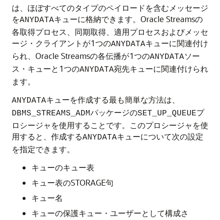
は、ほぼすべてのタイプのペイロードを含むメッセージ
を
キューに格納できます。Oracle Streamsの
ANYDATA
各取得プロセス、同期取得、適用プロセスおよびメッセ
ージ・クライアントが1つの
キューに関連付け
ANYDATA
られ、Oracle Streamsの各伝播が1つの
ソー
ANYDATA
ス・キューと1つの
宛先キューに関連付けられ
ANYDATA
ます。
キューを作成する最も簡単な方法は、
ANYDATA
パッケージの
プ
DBMS_STREAMS_ADM
SET_UP_QUEUE
ロシージャを使用することです。このプロシージャを使
用すると、作成する
キューについて次の設定
ANYDATA
を指定できます。
キューのキュー表
キュー表のSTORAGE句
キュー名
キューの保護キュー・ユーザーとして構成さ