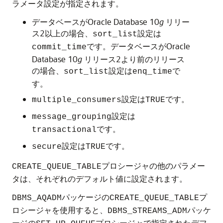
ラメータ設定が指定されます。
データベースがOracle Database 10
g
リリー
ス2以上の場合、
設定は
sort_list
です。データベースがOracle
commit_time
Database 10
g
リリース2より前のリリース
の場合、
設定は
で
sort_list
enq_time
す。
設定は
です。
multiple_consumers
TRUE
設定は
message_grouping
です。
transactional
設定は
です。
secure
TRUE
プロシージャの他のパラメー
CREATE_QUEUE_TABLE
タは、それぞれのデフォルト値に設定されます。
パッケージの
プ
DBMS_AQADM
CREATE_QUEUE_TABLE
ロシージャを使用すると、
パッケ
DBMS_STREAMS_ADM
ージの
プロシージャで指定されたデフ