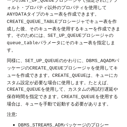
SET_UP_QUEUE
ォルト・プロパティ以外のプロパティを使用して
タイプのキュー表を作成できます。
ANYDATA
プロシージャでキュー表を作
CREATE_QUEUE_TABLE
成した後、そのキュー表を使用するキューを作成できま
す。そのためには、
プロシージャの
SET_UP_QUEUE
パラメータにそのキュー表を指定しま
queue_table
す。
同様に、
のかわりに、
パ
SET_UP_QUEUE
DBMS_AQADM
ッケージの
プロシージャを使用してキ
CREATE_QUEUE
ューを作成できます。
は、キューにカ
CREATE_QUEUE
スタム設定が必要な場合に使用します。たとえば、
を使用して、カスタムの再試行遅延や
CREATE_QUEUE
保存時間を指定できます。
を使用する
CREATE_QUEUE
場合は、キューを手動で起動する必要があります。
注意:
パッケージのプロシー
DBMS_STREAMS_ADM