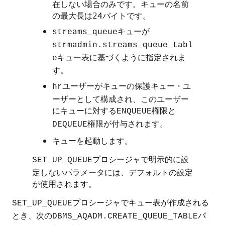
在しない場合のみです。キューの名前
の最大長は24バイトです。
キューが
streams_queue
strmadmin.streams_queue_tabl
キュー表に基づくように指定されま
e
す。
ユーザーがキューの保護キュー・ユ
hr
ーザーとして構成され、このユーザー
にキューに対する
権限と
ENQUEUE
権限が付与されます。
DEQUEUE
キューを起動します。
プロシージャで明示的に設
SET_UP_QUEUE
定しないパラメータには、デフォルトの設定
が使用されます。
プロシージャでキュー表が作成される
SET_UP_QUEUE
とき、次の
パ
DBMS_AQADM.CREATE_QUEUE_TABLE