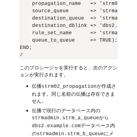
    propagation_name   => 'strm02_propa
    source_queue       => 'strmadmin.st
    destination_queue  => 'strmadmin.st
    destination_dblink => 'dbs2.example
    rule_set_name      => 'strmadmin.st
    queue_to_queue     => TRUE);

END;

このプロシージャを実行すると、次のアクシ
ョンが実行されます。
伝播
が作成さ
strm02_propagation
れます。同じ名前の伝播は存在できま
せん。
伝播で現行のデータベース内の
から
strmadmin.strm_a_queue
データベース内
dbs2.example.com
の
にメ
strmadmin.strm_b_queue