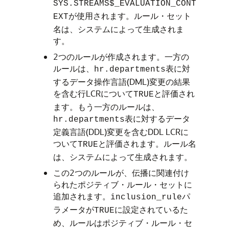
SYS.STREAMS$_EVALUATION_CONT
が使用されます。ルール・セット
EXT
名は、システムによって生成されま
す。
2つのルールが作成されます。一方の
ルールは、
表に対
hr.departments
するデータ操作言語(DML)変更の結果
を含む行LCRについて
と評価され
TRUE
ます。もう一方のルールは、
表に対するデータ
hr.departments
定義言語(DDL)変更を含むDDL LCRに
ついて
と評価されます。ルール名
TRUE
は、システムによって生成されます。
この2つのルールが、伝播に関連付け
られたポジティブ・ルール・セットに
追加されます。
パ
inclusion_rule
ラメータが
に設定されているた
TRUE
め、ルールはポジティブ・ルール・セ