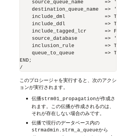
    source_queue_name       => 'strmad
    destination_queue_name  => 'strmad
    include_dml             => TRUE,

    include_ddl             => TRUE,

    include_tagged_lcr      => FALSE,

    source_database         => 'dbs1.ex
    inclusion_rule          => TRUE,

    queue_to_queue          => TRUE);

END;

このプロシージャを実行すると、次のアクシ
ョンが実行されます。
伝播
が作成さ
strm01_propagation
れます。この伝播が作成されるのは、
それが存在しない場合のみです。
伝播で現行のデータベース内の
から
strmadmin.strm_a_queue