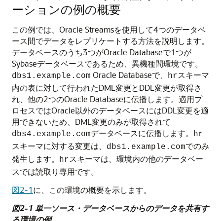
ーションの例の概要
この例では、Oracle Streamsを使用して4つのデータベ
ース間でデータをレプリケートする方法を説明します。
データベースのうち3つがOracle Databaseで1つが
Sybaseデータベースであるため、異機種間環境です。
Oracle Databaseで、
スキーマ
dbs1.example.com
hr
内の表に対して行われたDML変更とDDL変更が取得さ
れ、他の2つのOracle Databaseに伝播します。適用プ
ロセスではOracle以外のデータベースにはDDL変更を適
用できないため、DML変更のみが取得されて
データベースに伝播します。
dbs4.example.com
hr
スキーマに対する変更は、
でのみ
dbs1.example.com
発生します。
スキーマは、環境内の他のデータベー
hr
スでは読取り専用です。
図2-1
に、この環境の概要を示します。
図2-1 単一ソース・データベースからのデータを共有す
る環境の例