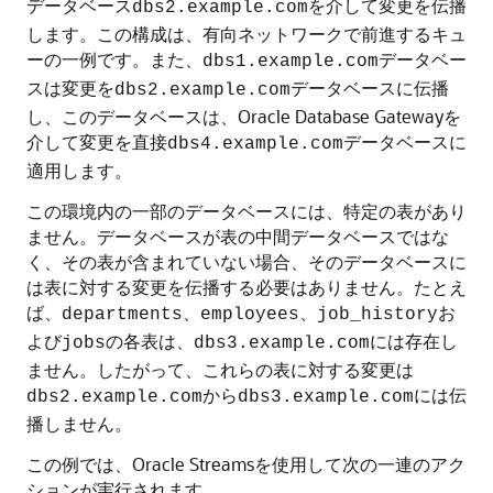
データベース
を介して変更を伝播
dbs2.example.com
します。この構成は、有向ネットワークで前進するキュ
ーの一例です。また、
データベー
dbs1.example.com
スは変更を
データベースに伝播
dbs2.example.com
し、このデータベースは、Oracle Database Gatewayを
介して変更を直接
データベースに
dbs4.example.com
適用します。
この環境内の一部のデータベースには、特定の表があり
ません。データベースが表の中間データベースではな
く、その表が含まれていない場合、そのデータベースに
は表に対する変更を伝播する必要はありません。たとえ
ば、
、
、
お
departments
employees
job_history
よび
の各表は、
には存在し
jobs
dbs3.example.com
ません。したがって、これらの表に対する変更は
から
には伝
dbs2.example.com
dbs3.example.com
播しません。
この例では、Oracle Streamsを使用して次の一連のアク
ションが実行されます。