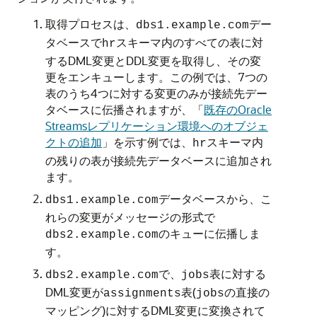
取得プロセスは、
デー
dbs1.example.com
タベースで
スキーマ内のすべての表に対
hr
するDML変更とDDL変更を取得し、その変
更をエンキューします。この例では、7つの
表のうち4つに対する変更のみが接続先デー
タベースに伝播されますが、
「
既存のOracle
Streamsレプリケーション環境へのオブジェ
クトの追加
」
を示す例では、
スキーマ内
hr
の残りの表が接続先データベースに追加され
ます。
データベースから、こ
dbs1.example.com
れらの変更がメッセージの形式で
のキューに伝播しま
dbs2.example.com
す。
で、
表に対する
dbs2.example.com
jobs
DML変更が
表(
の直接の
assignments
jobs
マッピング)に対するDML変更に変換されて