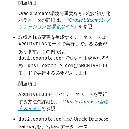
関連項目:
Oracle Streams環境で重要なその他の初期化
パラメータの詳細は、
『Oracle Streamsレプ
リケーション管理者ガイド』
を参照
取得される変更を生成するデータベースは、
モードで実行している必要が
ARCHIVELOG
あります。この例では、
で変更が生成されるた
dbs1.example.com
め、
は
dbs1.example.com
ARCHIVELOG
モードで実行する必要があります。
関連項目:
モードでデータベースを実行
ARCHIVELOG
する方法の詳細は、
『Oracle Database管理
者ガイド』
を参照
上のOracle Database
dbs2.example.com
Gatewayを、Sybaseデータベース