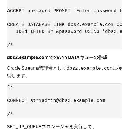
ACCEPT password PROMPT 'Enter password for 
CREATE DATABASE LINK dbs2.example.com CONNE
   IDENTIFIED BY &password USING 'dbs2.exam
/*
dbs2.example.comでのANYDATAキューの作成
Oracle Streams管理者として
に接
dbs2.example.com
続します。
*/

CONNECT strmadmin@dbs2.example.com

プロシージャを実行して、
SET_UP_QUEUE