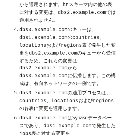
から適用されます。
スキーマ内の他の表
hr
に対する変更は、
では
dbs2.example.com
適用されません。
のキューは、
dbs3.example.com
の
、
dbs1.example.com
countries
および
表で発生した変
locations
regions
更を
のキューから受信
dbs2.example.com
するため、これらの変更は
から
dbs2.example.com
に伝播します。この構
dbs3.example.com
成は、有向ネットワークの一例です。
の適用プロセスは、
dbs3.example.com
、
および
countries
locations
regions
の各表に変更を適用します。
はSybaseデータベー
dbs4.example.com
スであり、
で発生した
dbs1.example.com
表に対する変更を
jobs