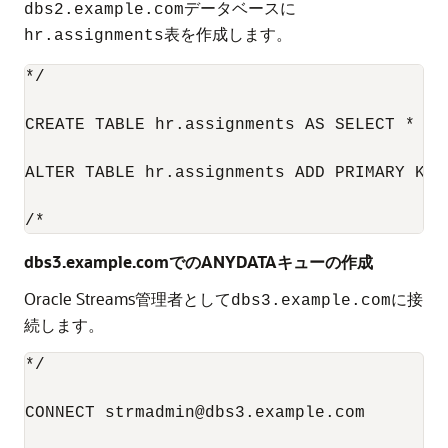
データベースに
dbs2.example.com
表を作成します。
hr.assignments
*/

CREATE TABLE hr.assignments AS SELECT * FRO
ALTER TABLE hr.assignments ADD PRIMARY KEY 
/*
dbs3.example.comでのANYDATAキューの作成
Oracle Streams管理者として
に接
dbs3.example.com
続します。
*/

CONNECT strmadmin@dbs3.example.com
