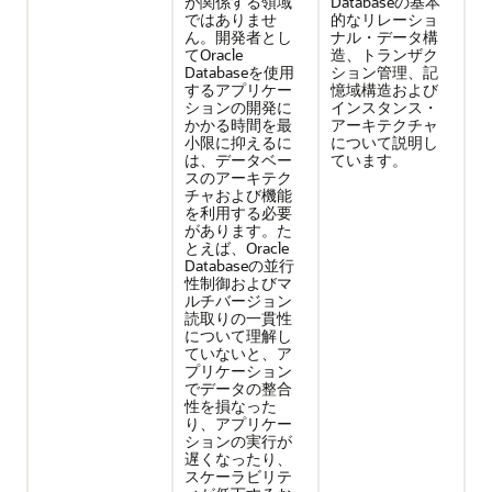
が関係する領域
Databaseの基本
ではありませ
的なリレーショ
ん。開発者とし
ナル・データ構
てOracle
造、トランザク
Databaseを使用
ション管理、記
するアプリケー
憶域構造および
ションの開発に
インスタンス・
かかる時間を最
アーキテクチャ
小限に抑えるに
について説明し
は、データベー
ています。
スのアーキテク
チャおよび機能
を利用する必要
があります。た
とえば、Oracle
Databaseの並行
性制御およびマ
ルチバージョン
読取りの一貫性
について理解し
ていないと、ア
プリケーション
でデータの整合
性を損なった
り、アプリケー
ションの実行が
遅くなったり、
スケーラビリテ