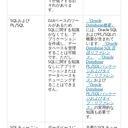
ィが低下するお
それがありま
す。
SQLおよび
GUIベースのツー
『Oracle
PL/SQL
ルがあるため、
Database概要』
SQLに関する知識
には、Oracle SQL
がなくても、ア
およびPL/SQLの
プリケーション
概要が含まれて
を作成し、デー
います。
『Oracle
タベースを管理
Database SQL言
することは可能
語リファレン
です。ただし、
ス』
、
『Oracle
SQLに関する知識
Database
なしにアプリケ
PL/SQLパッケー
ーションまたは
ジおよびタイ
データベースを
プ・リファレン
チューニングす
ス』
および
ることはできま
『Oracle
せん。
Database
PL/SQLパッケー
ジおよびタイ
プ・リファレン
ス』
の実用的な
知識も必要で
す。
SQLチューニン
データベースに
主要なSQLチュー