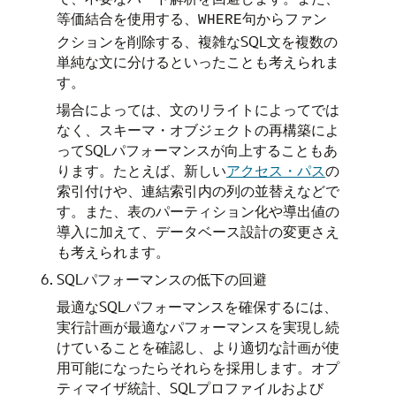
等価結合を使用する、
句からファン
WHERE
クションを削除する、複雑なSQL文を複数の
単純な文に分けるといったことも考えられま
す。
場合によっては、文のリライトによってでは
なく、スキーマ・オブジェクトの再構築によ
ってSQLパフォーマンスが向上することもあ
ります。たとえば、新しい
アクセス・パス
の
索引付けや、連結索引内の列の並替えなどで
す。また、表のパーティション化や導出値の
導入に加えて、データベース設計の変更さえ
も考えられます。
SQLパフォーマンスの低下の回避
最適なSQLパフォーマンスを確保するには、
実行計画が最適なパフォーマンスを実現し続
けていることを確認し、より適切な計画が使
用可能になったらそれらを採用します。オプ
ティマイザ統計、SQLプロファイルおよび