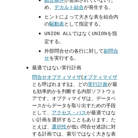
め、
デカルト結合
が発生する。
ヒントによって大きな表を結合内
の
駆動表
として指定する。
ではなく
を指
UNION ALL
UNION
定する。
外部問合せの各行に対して
副問合
せ
を実行する。
最適ではない実行計画
問合せオプティマイザ
(
オプティマイザ
とも呼ばれます)は、どの
実行計画
が最
も効率的かを判断する内部ソフトウェ
アです。オプティマイザは、データベ
ースからデータを取り出すための手段
として、
アクセス・パス
が最適ではな
い計画を選択することもあります。た
とえば、
選択性
が低い問合せ述語に対
する計画では、索引ではなく大きな表