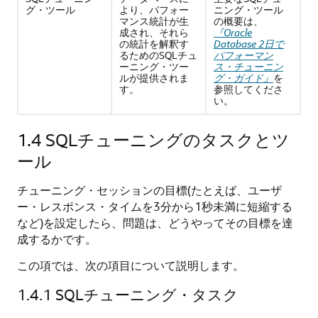
グ・ツール
より、パフォー
ニング・ツール
マンス統計が生
の概要は、
成され、それら
『Oracle
の統計を解釈す
Database 2日で
るためのSQLチュ
パフォーマン
ーニング・ツー
ス・チューニン
ルが提供されま
グ・ガイド』
を
す。
参照してくださ
い。
1.4
SQLチューニングのタスクとツ
ール
チューニング・セッションの目標(たとえば、ユーザ
ー・レスポンス・タイムを3分から1秒未満に短縮する
など)を設定したら、問題は、どうやってその目標を達
成するかです。
この項では、次の項目について説明します。
1.4.1
SQLチューニング・タスク