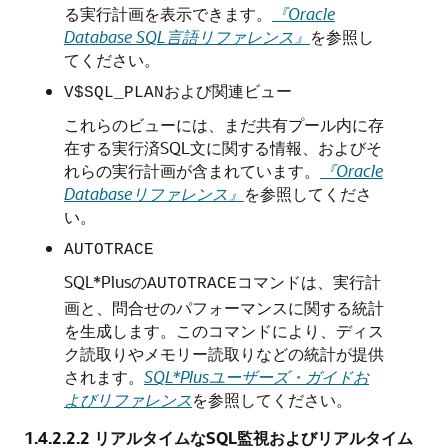
る実行計画を表示できます。
『Oracle
Database SQL言語リファレンス』
を参照し
てください。
および関連ビュー
V$SQL_PLAN
これらのビューには、まだ共有プール内に存
在する実行済SQL文に関する情報、およびそ
れらの実行計画が含まれています。
『Oracle
Databaseリファレンス』
を参照してくださ
い。
AUTOTRACE
SQL*Plusの
コマンドは、実行計
AUTOTRACE
画と、問合せのパフォーマンスに関する統計
を生成します。このコマンドにより、ディス
ク読取りやメモリー読取りなどの統計が提供
されます。
SQL*Plusユーザーズ・ガイドお
よびリファレンス
を参照してください。
1.4.2.2.2
リアルタイムなSQL監視およびリアルタイム