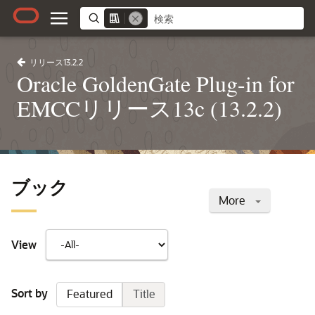
リリース13.2.2
Oracle GoldenGate Plug-in for
EMCCリリース13c (13.2.2)
ブック
More
View
Sort by
Featured
Title