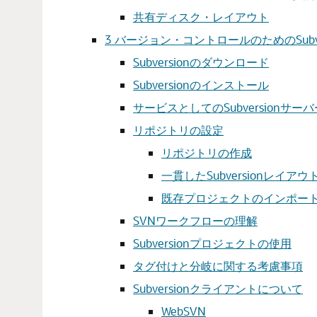
共有ディスク・レイアウト
3
バージョン・コントロールのためのSubv
Subversionのダウンロード
Subversionのインストール
サービスとしてのSubversionサー
リポジトリの設定
リポジトリの作成
一貫したSubversionレイア
既存プロジェクトのインポー
SVNワークフローの理解
Subversionプロジェクトの使用
タグ付けと分岐に関する考慮事項
Subversionクライアントについて
WebSVN