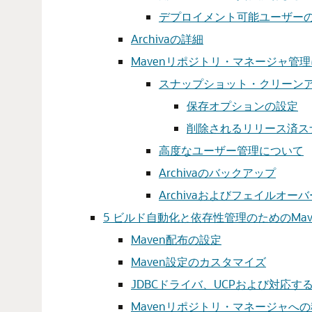
デプロイメント可能ユーザー
Archivaの詳細
Mavenリポジトリ・マネージャ管
スナップショット・クリーン
保存オプションの設定
削除されるリリース済ス
高度なユーザー管理について
Archivaのバックアップ
Archivaおよびフェイルオー
5
ビルド自動化と依存性管理のためのMa
Maven配布の設定
Maven設定のカスタマイズ
JDBCドライバ、UCPおよび対応するJ
Mavenリポジトリ・マネージャへ