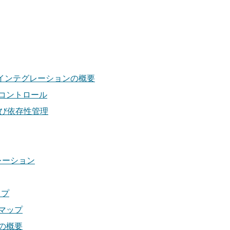
eの継続的インテグレーションの概要
ン・コントロール
よび依存性管理
レーション
ップ
マップ
の概要