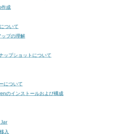
の作成
理について
アップの理解
ナップショットについて
バーについて
venのインストールおよび構成
ar
の移入