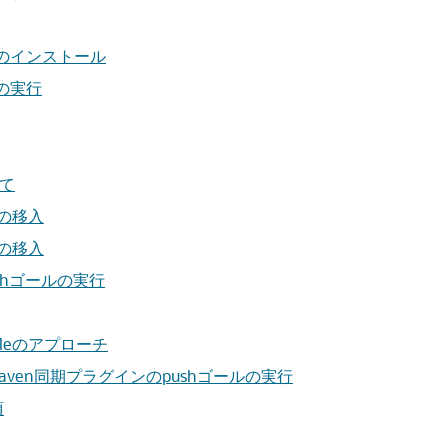
インのインストール
ンの実行
いて
の移入
の移入
shゴールの実行
leのアプローチ
Maven同期プラグインのpushゴールの実行
項