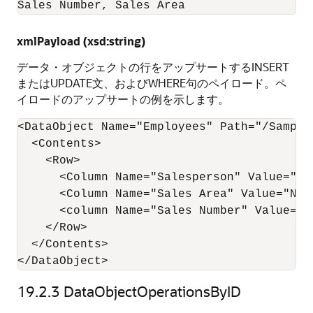
Sales Number, Sales Area
xmlPayload (xsd:string)
データ・オブジェクトの行をアップサートするINSERT
またはUPDATE文、およびWHERE句のペイロード。ペ
イロードのアップサートの例を示します。
<DataObject Name="Employees" Path="/Samples
  <Contents>

    <Row>

      <Column Name="Salesperson" Value="Gre
      <Column Name="Sales Area" Value="Nort
      <column Name="Sales Number" Value="56
    </Row>

  </Contents>

</DataObject>
19.2.3
DataObjectOperationsByID