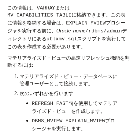
この情報は、VARRAYまたは
に格納できます。この表
MV_CAPABILITIES_TABLE
に情報を格納する場合は、
プロシー
EXPLAIN_MVIEW
ジャを実行する前に、
Oracle_home
デ
/rdbms/admin
ィレクトリにある
スクリプトを実行して
utlxmv.sql
この表を作成する必要があります。
マテリアライズド・ビューの高速リフレッシュ機能を判
断するには:
マテリアライズド・ビュー・データベースに
管理ユーザーとして接続します。
次のいずれかを行います:
句を使用してマテリア
REFRESH FAST
ライズド・ビューを作成します。
プロ
DBMS_MVIEW.EXPLAIN_MVIEW
シージャを実行します。