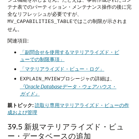
テナ表でのパーティション・メンテナンス操作の後に完
全なリフレッシュが必要ですが、
ではこの制限が示されま
MV_CAPABILITIES_TABLE
せん。
関連項目:
「副問合せを使用するマテリアライズド・ビ
ューでの制限事項」
「マテリアライズド・ビュー・ログ」
プロシージャの詳細は、
EXPLAIN_MVIEW
『Oracle Databaseデータ・ウェアハウス・
ガイド』
親トピック:
読取り専用マテリアライズド・ビューの作
成および管理
39.5
新規マテリアライズド・ビュ
ー・データベースの追加