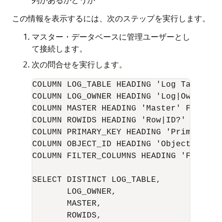
この情報を表示するには、次のステップを実行します。
マスター・データベースに管理ユーザーとし
て接続します。
次の問合せを実行します。
COLUMN LOG_TABLE HEADING 'Log Table' FO
COLUMN LOG_OWNER HEADING 'Log|Owner' FO
COLUMN MASTER HEADING 'Master' FORMAT A
COLUMN ROWIDS HEADING 'Row|ID?' FORMAT 
COLUMN PRIMARY_KEY HEADING 'Primary|Key
COLUMN OBJECT_ID HEADING 'Object|ID?' F
COLUMN FILTER_COLUMNS HEADING 'Filter|
SELECT DISTINCT LOG_TABLE, 

       LOG_OWNER, 

       MASTER, 

       ROWIDS, 
