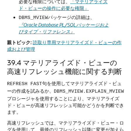
必要な権限については、
「マテリアライズ
ド・ビューの操作に必要な権限」
パッケージの詳細は、
DBMS_MVIEW
『Oracle Database PL/SQLパッケージおよ
びタイプ・リファレンス』
親トピック:
読取り専用マテリアライズド・ビューの作
成および管理
39.4
マテリアライズド・ビューの
高速リフレッシュ機能に関する判断
句を使用してマテリアライズド・ビュ
REFRESH FAST
ーの作成を試みるか、
DBMS_MVIEW.EXPLAIN_MVIEW
プロシージャを使用することにより、マテリアライズ
ド・ビューが高速リフレッシュ可能かどうかを判断でき
ます。
高速リフレッシュでは、マテリアライズド・ビュー・ロ
グを使用して、最後のリフレッシュ以降に変更が加えら