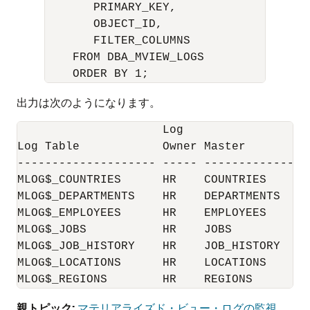
       PRIMARY_KEY, 

       OBJECT_ID,

       FILTER_COLUMNS 

    FROM DBA_MVIEW_LOGS 

出力は次のようになります。
                     Log                  
Log Table            Owner Master         
-------------------- ----- ---------------
MLOG$_COUNTRIES      HR    COUNTRIES      
MLOG$_DEPARTMENTS    HR    DEPARTMENTS    
MLOG$_EMPLOYEES      HR    EMPLOYEES      
MLOG$_JOBS           HR    JOBS           
MLOG$_JOB_HISTORY    HR    JOB_HISTORY    
MLOG$_LOCATIONS      HR    LOCATIONS      
MLOG$_REGIONS        HR    REGIONS        
親トピック:
マテリアライズド・ビュー・ログの監視