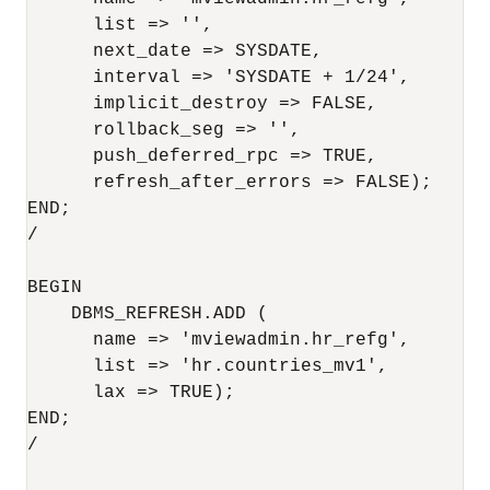
      list => '', 

      next_date => SYSDATE, 

      interval => 'SYSDATE + 1/24',

      implicit_destroy => FALSE, 

      rollback_seg => '',

      push_deferred_rpc => TRUE, 

      refresh_after_errors => FALSE);

END;

/

BEGIN

    DBMS_REFRESH.ADD (

      name => 'mviewadmin.hr_refg',

      list => 'hr.countries_mv1',

      lax => TRUE);

END;

/
