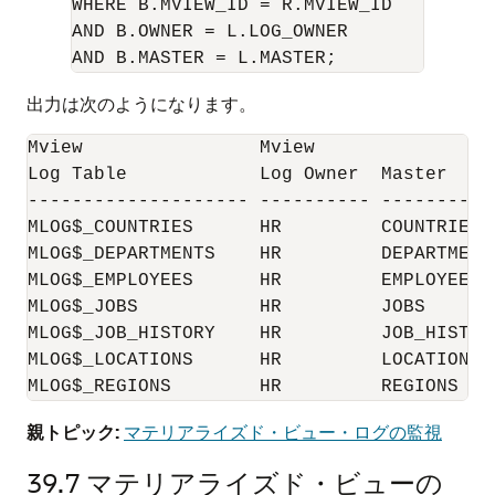
WHERE B.MVIEW_ID = R.MVIEW_ID

AND B.OWNER = L.LOG_OWNER

出力は次のようになります。
Mview                Mview                 
Log Table            Log Owner  Master    
-------------------- ---------- ----------
MLOG$_COUNTRIES      HR         COUNTRIES 
MLOG$_DEPARTMENTS    HR         DEPARTMENT
MLOG$_EMPLOYEES      HR         EMPLOYEES 
MLOG$_JOBS           HR         JOBS      
MLOG$_JOB_HISTORY    HR         JOB_HISTOR
MLOG$_LOCATIONS      HR         LOCATIONS 
MLOG$_REGIONS        HR         REGIONS   
親トピック:
マテリアライズド・ビュー・ログの監視
39.7
マテリアライズド・ビューの