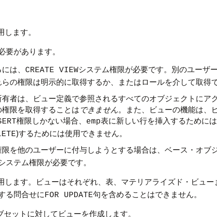
用します。
必要があります。
るには、
システム権限が必要です。別のユーザ
CREATE VIEW
れらの権限は明示的に取得するか、またはロールを介して取得
所有者は、ビュー定義で参照されるすべてのオブジェクトにア
の権限を取得することは
できません
。また、ビューの機能は、
権限しかない場合、
表に新しい行を挿入するためには
SERT
emp
)するためには使用できません。
LETE
権限を他のユーザーに付与しようとする場合は、ベース・オブ
システム権限が必要です。
用します。ビューはそれぞれ、表、マテリアライズド・ビュー
する問合せに
句を含めることはできません。
FOR UPDATE
ブセットに対してビューを作成します。