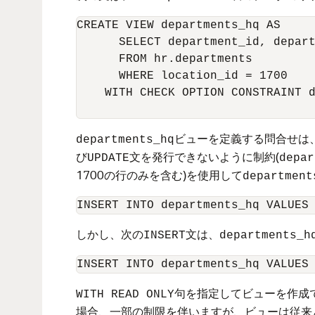
CREATE VIEW departments_hq AS

      SELECT department_id, depart
      FROM hr.departments

      WHERE location_id = 1700

    WITH CHECK OPTION CONSTRAINT d
ビューを定義する問合せは、
departments_hq
び
文を発行できないように制約(
UPDATE
depar
1700の行のみを含む)を使用して
department
しかし、次の
文は、
INSERT
departments_h
句を指定してビューを作成
WITH READ ONLY
場合、一部の制限を伴いますが、ビューは従来