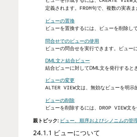
CREATE VIEW
定義されます。
句で、複数の実表ま
FROM
ビューの置換
ビューを置換するには、ビューを削除し
問合せでのビューの使用
ビューの問合せを実行できます。ビューに
DML文と結合ビュー
結合ビューに対してDML文を発行すると
ビューの変更
文は、無効なビューを明示
ALTER VIEW
ビューの削除
ビューを削除するには、
文を
DROP VIEW
親トピック:
ビュー、順序およびシノニムの管
24.1.1
ビューについて