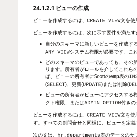
24.1.2.1
ビューの作成
ビューを作成するには、
文を使
CREATE VIEW
ビューを作成するには、次に示す要件を満たす
自分のスキーマに新しいビューを作成す
システム権限が必要です。こ
ANY VIEW
どのスキーマのビューであっても、その
ります。所有者がロールを介してこれら
ば、ビューの所有者にScottの
表の
emp
IN
(
)、更新(
)または削除(
SELECT
UPDATE
DE
ビューの所有者がビューにアクセスする
クト権限、または
付きの
ADMIN OPTION
ビューを作成するには、
文を使
CREATE VIEW
す。すべての副問合せと同様に、ビューを定義
次の文は、
表のデータのサ
hr.departments