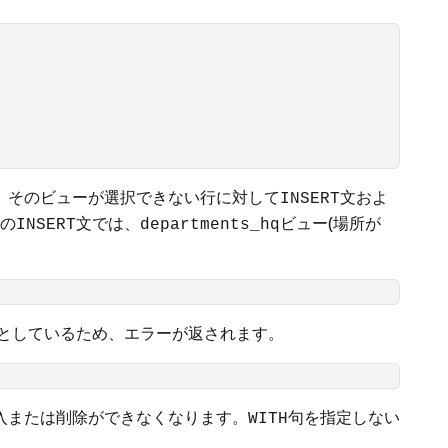
、そのビューが選択できない行に対して
文およ
INSERT
次の
文では、
ビュー(場所が
INSERT
departments_hq
うとしているため、エラーが返されます。
入または削除ができなくなります。
句を指定しない
WITH