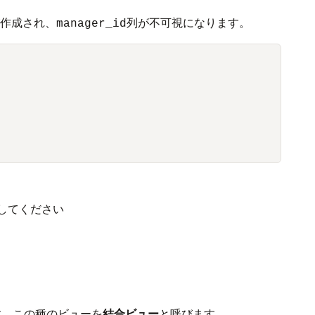
作成され、
列が不可視になります。
manager_id
してください
す。この種のビューを
結合ビュー
と呼びます。