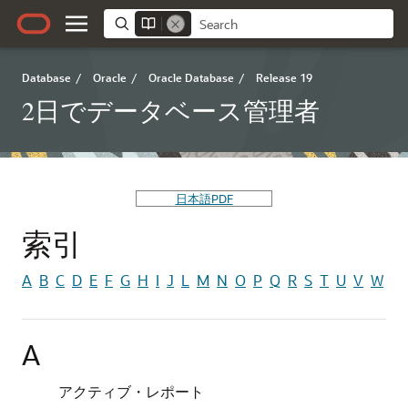
Database
/
Oracle
/
Oracle Database
/
Release 19
2日でデータベース管理者
日本語PDF
索引
A
B
C
D
E
F
G
H
I
J
L
M
N
O
P
Q
R
S
T
U
V
W
A
アクティブ・レポート