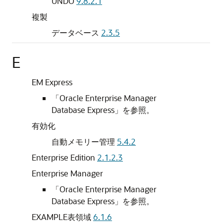
UNDO
9.8.2.1
複製
データベース
2.3.5
E
EM Express
「Oracle Enterprise Manager
Database Express」を
参照。
有効化
自動メモリー管理
5.4.2
Enterprise Edition
2.1.2.3
Enterprise Manager
「Oracle Enterprise Manager
Database Express」を
参照。
EXAMPLE表領域
6.1.6