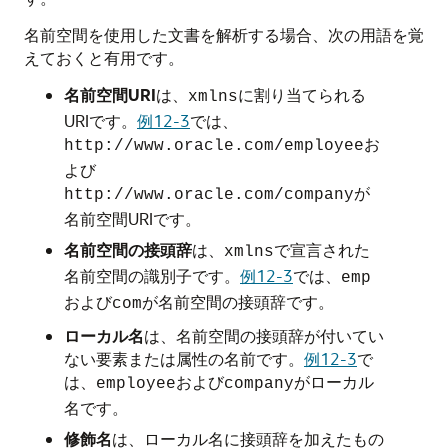
名前空間を使用した文書を解析する場合、次の用語を覚
えておくと有用です。
名前空間URI
は、
に割り当てられる
xmlns
URIです。
例12-3
では、
お
http://www.oracle.com/employee
よび
が
http://www.oracle.com/company
名前空間URIです。
名前空間の接頭辞
は、
で宣言された
xmlns
名前空間の識別子です。
例12-3
では、
emp
および
が名前空間の接頭辞です。
com
ローカル名
は、名前空間の接頭辞が付いてい
ない要素または属性の名前です。
例12-3
で
は、
および
がローカル
employee
company
名です。
修飾名
は、ローカル名に接頭辞を加えたもの