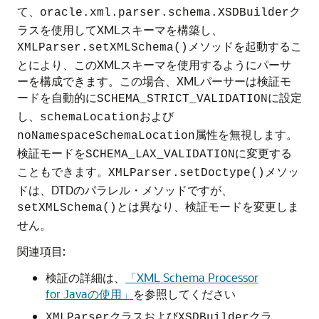
て、
ク
oracle.xml.parser.schema.XSDBuilder
ラスを使用してXMLスキーマを構築し、
メソッドを起動するこ
XMLParser.setXMLSchema()
とにより、このXMLスキーマを使用するようにパーサ
ーを構成できます。この場合、XMLパーサーは検証モ
ードを自動的に
に設定
SCHEMA_STRICT_VALIDATION
し、
および
schemaLocation
属性を無視します。
noNamespaceSchemaLocation
検証モードを
に変更する
SCHEMA_LAX_VALIDATION
こともできます。
メソッ
XMLParser.setDoctype()
ドは、DTDのパラレル・メソッドですが、
とは異なり、検証モードを変更しま
setXMLSchema()
せん。
関連項目:
検証の詳細は、
「XML Schema Processor
for Javaの使用」
を参照してください
クラスおよび
クラ
XMLParser
XSDBuilder