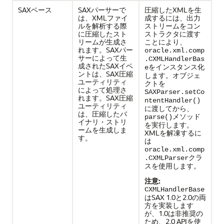
SAXベース
SAXパーサーで
圧縮したXMLを生
は、XMLファイ
成するには、出力
ルを解析する際
ストリームをコン
に圧縮したスト
ストラクタに渡す
リームが生成さ
ことにより、
れます。SAXパー
oracle.xml.comp
サーによって生
.CXMLHandlerBas
成されたSAXイベ
をインスタンス化
e
ントは、SAX圧縮
します。オブジェ
ユーティリティ
クトを
によって処理さ
SAXParser.setCo
れます。SAX圧縮
ntentHandler()
ユーティリティ
に渡してから、
は、圧縮したバ
メソッド
parse()
イナリ・ストリ
を実行します。
ームを生成しま
XMLを解凍するに
す。
は
oracle.xml.comp
クラ
.CXMLParser
スを使用します。
注意:
CXMLHandlerBase
はSAX 1.0と2.0の両
方を実装します
が、1.0は非推奨の
ため、2.0 APIを使