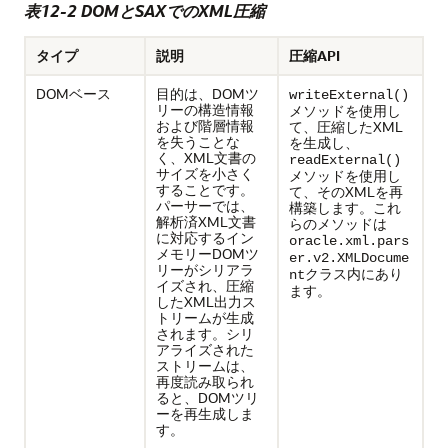
表12-2 DOMとSAXでのXML圧縮
タイプ
説明
圧縮API
DOMベース
目的は、DOMツ
writeExternal()
リーの構造情報
メソッドを使用し
および階層情報
て、圧縮したXML
を失うことな
を生成し、
く、XML文書の
readExternal()
サイズを小さく
メソッドを使用し
することです。
て、そのXMLを再
パーサーでは、
構築します。これ
解析済XML文書
らのメソッドは
に対応するイン
oracle.xml.pars
メモリーDOMツ
er.v2.XMLDocume
リーがシリアラ
クラス内にあり
nt
イズされ、圧縮
ます。
したXML出力ス
トリームが生成
されます。シリ
アライズされた
ストリームは、
再度読み取られ
ると、DOMツリ
ーを再生成しま
す。