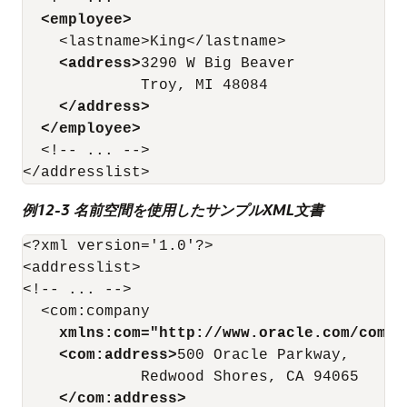
<employee>
    <lastname>King</lastname>

<address>
3290 W Big Beaver

             Troy, MI 48084

</address>
</employee>
  <!-- ... -->

例12-3 名前空間を使用したサンプルXML文書
<?xml version='1.0'?>

<addresslist>

<!-- ... -->

  <com:company

xmlns:com="http://www.oracle.com/compa
<com:address>
500 Oracle Parkway,

             Redwood Shores, CA 94065

</com:address>