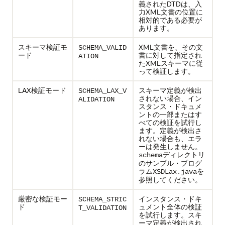
義されたDTDは、入
力XML文書の位置に
相対的である必要が
あります。
スキーマ検証モ
XML文書を、その文
SCHEMA_VALID
ード
書に対して指定され
ATION
たXMLスキーマに従
って検証します。
LAX検証モード
スキーマ定義が検出
SCHEMA_LAX_V
されない場合、イン
ALIDATION
スタンス・ドキュメ
ントの一部またはす
べての検証を試行し
ます。定義が検出さ
れない場合も、エラ
ーは発生しません。
ディレクトリ
schema
のサンプル・プログ
ラム
を
XSDLax.java
参照してください。
厳密な検証モー
インスタンス・ドキ
SCHEMA_STRIC
ド
ュメント全体の検証
T_VALIDATION
を試行します。スキ
ーマ定義が検出され