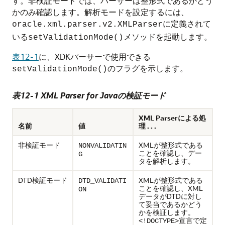
す。非検証モードでは、パーサーは整形式であるかどう
かのみ確認します。解析モードを設定するには、
に定義されて
oracle.xml.parser.v2.XMLParser
いる
メソッドを起動します。
setValidationMode()
表12-1
に、XDKパーサーで使用できる
のフラグを示します。
setValidationMode()
表12-1 XML Parser for Javaの検証モード
XML Parserによる処
名前
値
理 . . .
非検証モード
XMLが整形式である
NONVALIDATIN
ことを確認し、デー
G
タを解析します。
DTD検証モード
XMLが整形式である
DTD_VALIDATI
ことを確認し、XML
ON
データがDTDに対し
て妥当であるかどう
かを検証します。
宣言で定
<!DOCTYPE>