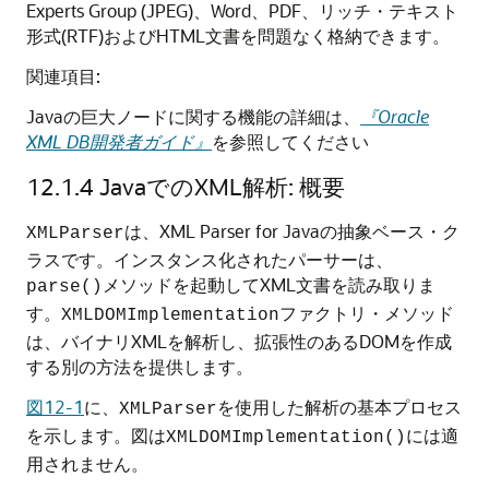
Experts Group (JPEG)、Word、PDF、リッチ・テキスト
形式(RTF)およびHTML文書を問題なく格納できます。
関連項目:
Javaの巨大ノードに関する機能の詳細は、
『Oracle
XML DB開発者ガイド』
を参照してください
12.1.4
JavaでのXML解析: 概要
は、XML Parser for Javaの抽象ベース・ク
XMLParser
ラスです。インスタンス化されたパーサーは、
メソッドを起動してXML文書を読み取りま
parse()
す。
ファクトリ・メソッド
XMLDOMImplementation
は、バイナリXMLを解析し、拡張性のあるDOMを作成
する別の方法を提供します。
図12-1
に、
を使用した解析の基本プロセス
XMLParser
を示します。図は
には適
XMLDOMImplementation()
用されません。