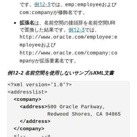
です。
例12-3
では、
および
emp:employee
が修飾名です。
com:company
拡張名
は、名前空間の接頭辞を名前空間URI
で置換した結果です。
例12-3
では、
http://www.oracle.com/employee:e
および
mployee
http://www.oracle.com/company:co
が拡張要素名です。
mpany
例12-2 名前空間を使用しないサンプルXML文書
<?xml version='1.0'?>

<addresslist>

<company>
<address>
500 Oracle Parkway,

             Redwood Shores, CA 94065

</address>
</company>
  <!-- ... -->
