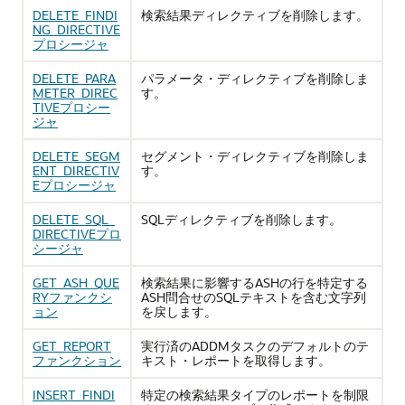
DELETE_FINDI
検索結果ディレクティブを削除します。
NG_DIRECTIVE
プロシージャ
DELETE_PARA
パラメータ・ディレクティブを削除しま
METER_DIREC
す。
TIVEプロシー
ジャ
DELETE_SEGM
セグメント・ディレクティブを削除しま
ENT_DIRECTIV
す。
Eプロシージャ
DELETE_SQL_
SQLディレクティブを削除します。
DIRECTIVEプロ
シージャ
GET_ASH_QUE
検索結果に影響するASHの行を特定する
RYファンクシ
ASH問合せのSQLテキストを含む文字列
ョン
を戻します。
GET_REPORT
実行済のADDMタスクのデフォルトのテ
ファンクション
キスト・レポートを取得します。
INSERT_FINDI
特定の検索結果タイプのレポートを制限