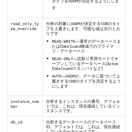
タイプを
が決定するようにしま
ADDM
す
分析の対象に
が決定する
のタイ
read_only_ty
ADDM
CDB
プを上書きします。可能な値は次のとお
pe_override
りです:
—通常のデータベースま
READ-WRITE
たはData Guard構成でのプライマ
リ・データベース
—読取り専用モードでオ
READ-ONLY
ープンしているデータベース(Active
Data Guardスタンバイなど)
—
が、データに基づいて上
AUTO
ADDM
書きする
のタイプを決定するよう
CDB
にします
分析するインスタンスの番号。デフォル
instance_num
トでは、これは、現在接続しているイン
ber
スタンスです。
分析するデータベースのデータベース
db_id
ID。デフォルトでは、これは、現在接続
しているデータベースです。