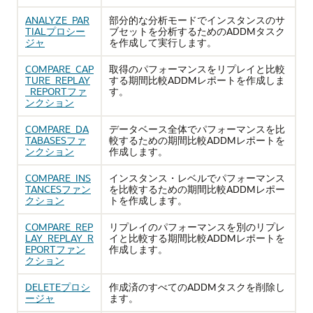
ANALYZE_PAR
部分的な分析モードでインスタンスのサ
TIALプロシー
ブセットを分析するためのADDMタスク
ジャ
を作成して実行します。
COMPARE_CAP
取得のパフォーマンスをリプレイと比較
TURE_REPLAY
する期間比較ADDMレポートを作成しま
_REPORTファ
す。
ンクション
COMPARE_DA
データベース全体でパフォーマンスを比
TABASESファ
較するための期間比較ADDMレポートを
ンクション
作成します。
COMPARE_INS
インスタンス・レベルでパフォーマンス
TANCESファン
を比較するための期間比較ADDMレポー
クション
トを作成します。
COMPARE_REP
リプレイのパフォーマンスを別のリプレ
LAY_REPLAY_R
イと比較する期間比較ADDMレポートを
EPORTファン
作成します。
クション
DELETEプロシ
作成済のすべてのADDMタスクを削除し
ージャ
ます。