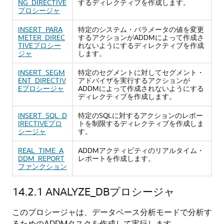
NG_DIRECTIVE
するディレクティブを作成します。
プロシージャ
INSERT_PARA
特定のシステム・パラメータの値を変更
METER_DIREC
するアクションがADDMによって作成さ
TIVEプロシー
れないようにするディレクティブを作成
ジャ
します。
INSERT_SEGM
特定のセグメントに対してセグメント・
ENT_DIRECTIV
アドバイザを実行するアクションが
Eプロシージャ
ADDMによって作成されないようにする
ディレクティブを作成します。
INSERT_SQL_D
特定のSQLに対するアクションのレポー
IRECTIVEプロ
トを制限するディレクティブを作成しま
シージャ
す。
REAL_TIME_A
ADDMアクティビティのリアルタイム・
DDM_REPORT
レポートを作成します。
ファンクション
14.2.1
ANALYZE_DBプロシージャ
このプロシージャは、データベース分析モードで分析す
るためのADDMタスクを作成して実行します。