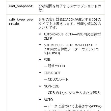
分析期間を終了するスナップショットの
end_snapshot
数。
分析の実行対象に
が決定する
の
cdb_type_ove
ADDM
CDB
タイプを上書きします。可能な値は次の
rride
とおりです:
—PDB内の自律型
AUTONOMOUS OLTP
OLTP
—
AUTONOMOUS DATA WAREHOUSE
PDB内の自律型データ・ウェアハウ
ス(ADWH)
PDB
— 通常のPDB
CDB ROOT
— CDBのルート
NON-CDB
— CDBではないシステムまたはPDB
AUTO
—データに基づいて上書きする
の
CDB