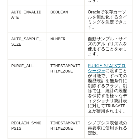
Oracleで依存カーソ
AUTO_INVALID
BOOLEAN
ルを無効化するタイ
ATE
ミングを決定できま
す。
自動サンプル・サイ
AUTO_SAMPLE_
NUMBER
ズのアルゴリズムを
SIZE
使用することを示し
ます。
PURGE_STATSプロ
PURGE_ALL
TIMESTAMPWIT
シージャ
に渡すこと
HTIMEZONE
が可能で、すべての
履歴統計を無条件に
削除するフラグ。削
除では、統計の履歴
を保持する様々なデ
ィクショナリ統計表
に対して
TRUNCATE
文が使用されます。
シノプシス表領域の
RECLAIM_SYNO
TIMESTAMPWIT
再要求に使用される
PSIS
HTIMEZONE
定数。