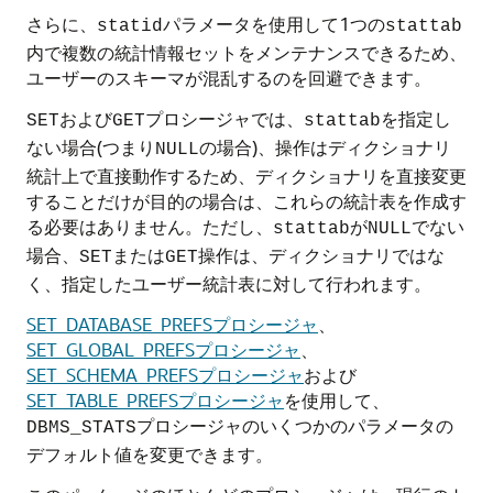
さらに、
パラメータを使用して1つの
statid
stattab
内で複数の統計情報セットをメンテナンスできるため、
ユーザーのスキーマが混乱するのを回避できます。
および
プロシージャでは、
を指定し
SET
GET
stattab
ない場合(つまり
の場合)、操作はディクショナリ
NULL
統計上で直接動作するため、ディクショナリを直接変更
することだけが目的の場合は、これらの統計表を作成す
る必要はありません。ただし、
が
でない
stattab
NULL
場合、
または
操作は、ディクショナリではな
SET
GET
く、指定したユーザー統計表に対して行われます。
SET_DATABASE_PREFSプロシージャ
、
SET_GLOBAL_PREFSプロシージャ
、
SET_SCHEMA_PREFSプロシージャ
および
SET_TABLE_PREFSプロシージャ
を使用して、
プロシージャのいくつかのパラメータの
DBMS_STATS
デフォルト値を変更できます。