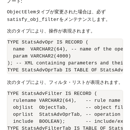
ノート:
タイプが変更された場合は、必ず
ObjectElem
をメンテナンスします。
satisfy_obj_filter
次のタイプにより、操作が表現されます。
TYPE StatsAdvOpr IS RECORD (

  name  VARCHAR2(64), -- name of the operat
  param VARCHAR2(4000)

); -- XML containing parameters and their v
TYPE StatsAdvOprTab IS TABLE OF StatsAdvOp
次のタイプにより、フィルタ・リストが表現されます。
TYPE StatsAdvFilter IS RECORD (

  rulename VARCHAR2(64),   -- rule name

  objlist  ObjectTab,      -- object filter
  oprlist  StatsAdvOprTab, -- operation fil
  include  BOOLEAN);       -- include/excl
TYPE StatsAdvFilterTab IS TABLE OF StatsAd