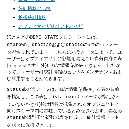
統計情報の比較
拡張統計情報
オプティマイザ統計アドバイザ
ほとんどの
プロシージャには、
DBMS_STATS
、
および
の3つのパラメー
statown
stattab
statid
タが含まれています。これらのパラメータによって、ユ
ーザーはオプティマイザに影響を与えない自分自身の表
(ディクショナリ外)に統計情報を格納できます。したが
って、ユーザーは統計情報の
セット
をメンテナンスおよ
び試用することができます。
パラメータは、統計情報を保持する表の名前
stattab
を指定し、この表は、(
パラメータが指定され
statown
ていないかぎり)統計情報が収集されるオブジェクトと
同じスキーマ内に常駐しているとみなされます。異なる
識別子で複数の表を作成し、統計情報セット
stattab
を別々に保持できます。