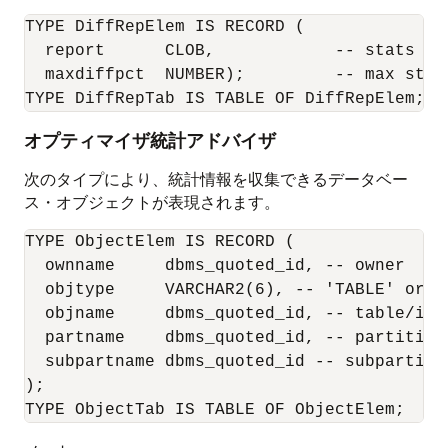
TYPE DiffRepElem IS RECORD (

  report      CLOB,            -- stats dif
  maxdiffpct  NUMBER);         -- max stat
TYPE DiffRepTab IS TABLE OF DiffRepElem; 
オプティマイザ統計アドバイザ
次のタイプにより、統計情報を収集できるデータベー
ス・オブジェクトが表現されます。
TYPE ObjectElem IS RECORD (

  ownname     dbms_quoted_id, -- owner

  objtype     VARCHAR2(6), -- 'TABLE' or 'I
  objname     dbms_quoted_id, -- table/inde
  partname    dbms_quoted_id, -- partition

  subpartname dbms_quoted_id -- subpartitio
);

TYPE ObjectTab IS TABLE OF ObjectElem;