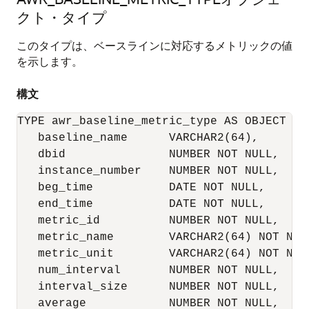
クト・タイプ
このタイプは、ベースラインに対応するメトリックの値
を示します。
構文
TYPE awr_baseline_metric_type AS OBJECT (

   baseline_name      VARCHAR2(64),

   dbid               NUMBER NOT NULL,

   instance_number    NUMBER NOT NULL,

   beg_time           DATE NOT NULL,

   end_time           DATE NOT NULL,

   metric_id          NUMBER NOT NULL,

   metric_name        VARCHAR2(64) NOT NULL
   metric_unit        VARCHAR2(64) NOT NULL
   num_interval       NUMBER NOT NULL,

   interval_size      NUMBER NOT NULL,

   average            NUMBER NOT NULL,
