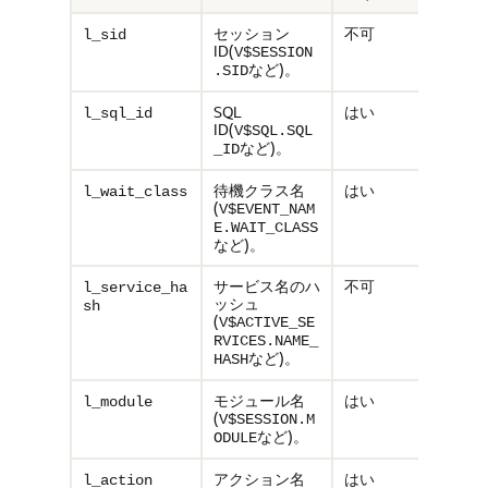
セッション
不可
l_sid
ID(
V$SESSION
など)。
.SID
SQL
はい
l_sql_id
ID(
V$SQL.SQL
など)。
_ID
待機クラス名
はい
l_wait_class
(
V$EVENT_NAM
E.WAIT_CLASS
など)。
サービス名のハ
不可
l_service_ha
ッシュ
sh
(
V$ACTIVE_SE
RVICES.NAME_
など)。
HASH
モジュール名
はい
l_module
(
V$SESSION.M
など)。
ODULE
アクション名
はい
l_action