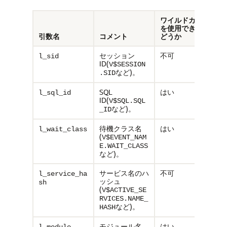
ワイルドカード
を使用できるか
引数名
コメント
どうか
セッション
不可
l_sid
ID(
V$SESSION
など)。
.SID
SQL
はい
l_sql_id
ID(
V$SQL.SQL
など)。
_ID
待機クラス名
はい
l_wait_class
(
V$EVENT_NAM
E.WAIT_CLASS
など)。
サービス名のハ
不可
l_service_ha
ッシュ
sh
(
V$ACTIVE_SE
RVICES.NAME_
など)。
HASH
モジュール名
はい