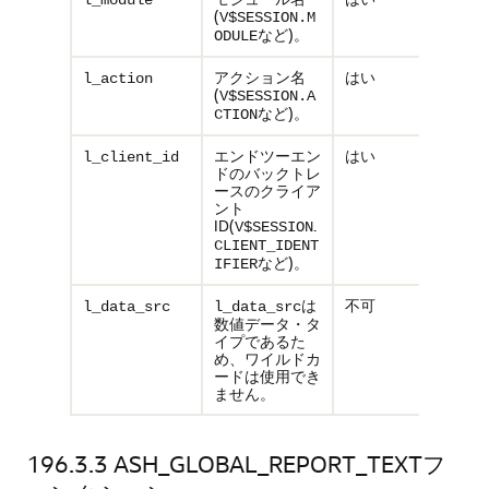
l_module
(
V$SESSION.M
など)。
ODULE
アクション名
はい
l_action
(
V$SESSION.A
など)。
CTION
エンドツーエン
はい
l_client_id
ドのバックトレ
ースのクライア
ント
ID(
.
V$SESSION
CLIENT_IDENT
など)。
IFIER
は
不可
l_data_src
l_data_src
数値データ・タ
イプであるた
め、ワイルドカ
ードは使用でき
ません。
196.3.3
ASH_GLOBAL_REPORT_TEXTフ