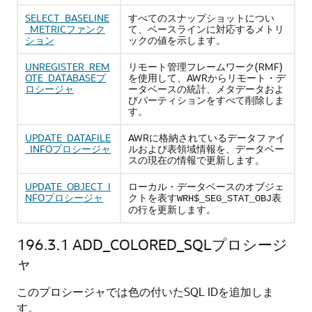
SELECT_BASELINE
すべてのスナップショットについ
_METRICファンク
て、ベースラインに対応するメトリ
ション
ックの値を示します。
UNREGISTER_REM
リモート管理フレームワーク(RMF)
OTE_DATABASEプ
を使用して、AWRからリモート・デ
ロシージャ
ータベースの統計、メタデータおよ
びパーティションをすべて削除しま
す。
UPDATE_DATAFILE
AWRに格納されているデータファイ
_INFOプロシージャ
ルおよび表領域情報を、データベー
スの現在の情報で更新します。
UPDATE_OBJECT_I
ローカル・データベースのオブジェ
NFOプロシージャ
クトを表す
表
WRH$_SEG_STAT_OBJ
の行を更新します。
196.3.1
ADD_COLORED_SQLプロシージ
ャ
このプロシージャでは色の付いたSQL IDを追加しま
す。