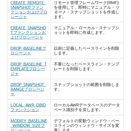
CREATE_REMOTE_
リモート管理フレームワーク(RMF)
SNAPSHOTファン
を使用して、即時にマニュアル・
リ
クションおよびプロ
モート
・スナップショットを作成し
シージャ
ます。
CREATE_SNAPSHO
マニュアル・
ローカル
・スナップシ
Tファンクションお
ョットを即時に作成します。
よびプロシージャ
DROP_BASELINEプ
以前に定義したベースラインを削除
ロシージャ
します。
DROP_BASELINE_T
不要になったベースライン・テンプ
EMPLATEプロシー
レートを削除します。
ジャ
DROP_SNAPSHOT_
スナップショットの範囲を削除しま
RANGEプロシージ
す。
ャ
LOCAL_AWR_DBID
ローカルAWRデータベースのデータ
ファンクション
ベース識別子を戻します。
MODIFY_BASELINE
デフォルトの変動ウィンドウ・ベー
_WINDOW_SIZEプ
スラインのウィンドウ・サイズを変
ロシージャ
更します。