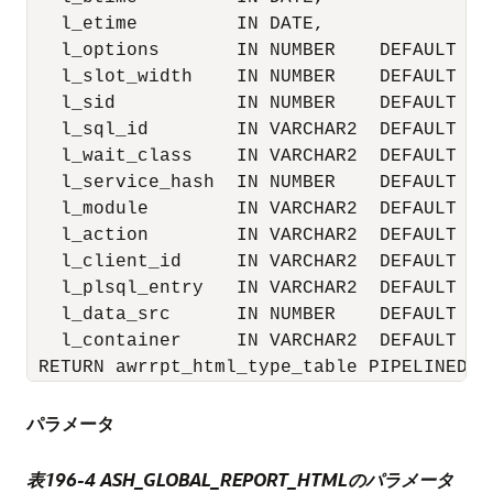
   l_etime         IN DATE,

   l_options       IN NUMBER    DEFAULT 0,

   l_slot_width    IN NUMBER    DEFAULT 0,

   l_sid           IN NUMBER    DEFAULT NUL
   l_sql_id        IN VARCHAR2  DEFAULT NUL
   l_wait_class    IN VARCHAR2  DEFAULT NUL
   l_service_hash  IN NUMBER    DEFAULT NUL
   l_module        IN VARCHAR2  DEFAULT NUL
   l_action        IN VARCHAR2  DEFAULT NUL
   l_client_id     IN VARCHAR2  DEFAULT NUL
   l_plsql_entry   IN VARCHAR2  DEFAULT NUL
   l_data_src      IN NUMBER    DEFAULT 0,

   l_container     IN VARCHAR2  DEFAULT NUL
 RETURN awrrpt_html_type_table PIPELINED;
パラメータ
表196-4
ASH_GLOBAL_REPORT_HTMLのパラメータ