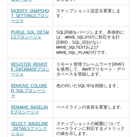
MODIFY_SNAPSHO
スナップショット設定を変更しま
T_SETTINGSプロシ
す。
ージャ
PURGE_SQL_DETAI
SQL詳細をパージします。具体的に
LSプロシージャ
は、
に対応する行
WRH$_SQLSTAT
(DBID、SQL_ID)がない
および
WRH$_SQLTEXT
の行です。
WRH$_SQL_PLAN
REGISTER_REMOT
リモート管理フレームワーク(RMF)
E_DATABASEプロシ
を使用して、AWRでリモート・デー
ージャ
タベースを登録します。
REMOVE_COLORE
色の付いたSQL IDを削除します。
D_SQLプロシージ
ャ
RENAME_BASELIN
ベースラインの名前を変更します。
Eプロシージャ
SELECT_BASELINE
スナップショットの範囲について、
_DETAILSファンク
ベースラインに対応するメトリック
ション
の値を示します。