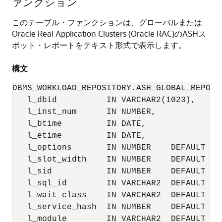
ァンクション
このテーブル・ファンクションは、グローバルまたは
Oracle Real Application Clusters (Oracle RAC)のASHス
ポット・レポートをテキスト形式で表示します。
構文
DBMS_WORKLOAD_REPOSITORY.ASH_GLOBAL_REPORT_
   l_dbid          IN VARCHAR2(1023),

   l_inst_num      IN NUMBER,

   l_btime         IN DATE,

   l_etime         IN DATE,

   l_options       IN NUMBER    DEFAULT 0,

   l_slot_width    IN NUMBER    DEFAULT 0,

   l_sid           IN NUMBER    DEFAULT NUL
   l_sql_id        IN VARCHAR2  DEFAULT NUL
   l_wait_class    IN VARCHAR2  DEFAULT NUL
   l_service_hash  IN NUMBER    DEFAULT NUL
   l_module        IN VARCHAR2  DEFAULT NUL