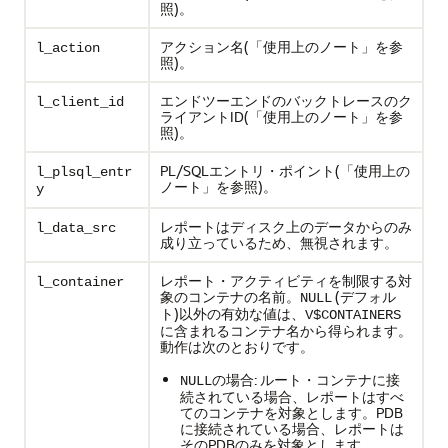
照)。
アクション名(「使用上のノート」を参
l_action
照)。
エンドツーエンドのバックトレースのク
l_client_id
ライアントID(「使用上のノート」を参
照)。
PL/SQLエントリ・ポイント(「使用上の
l_plsql_entr
ノート」を参照)。
y
レポートはディスク上のデータからのみ
l_data_src
成り立っているため、無視されます。
レポート・アクティビティを制限する対
l_container
象のコンテナの名前。
(デフォル
NULL
ト)以外の有効な値は、
V$CONTAINERS
に含まれるコンテナ名から得られます。
動作は次のとおりです。
の場合: ルート・コンテナに接
NULL
続されている場合、レポートはすべ
てのコンテナを対象とします。PDB
に接続されている場合、レポートは
そのPDBのみを対象とします。