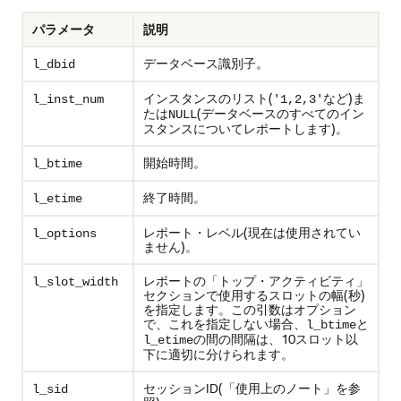
パラメータ
説明
データベース識別子。
l_dbid
インスタンスのリスト(
など)ま
l_inst_num
'1,2,3'
たは
(データベースのすべてのイン
NULL
スタンスについてレポートします)。
開始時間。
l_btime
終了時間。
l_etime
レポート・レベル(現在は使用されてい
l_options
ません)。
レポートの「トップ・アクティビティ」
l_slot_width
セクションで使用するスロットの幅(秒)
を指定します。この引数はオプション
で、これを指定しない場合、
と
l_btime
の間の間隔は、10スロット以
l_etime
下に適切に分けられます。
セッションID(「使用上のノート」を参
l_sid