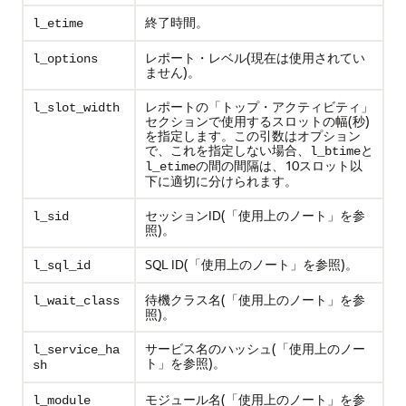
終了時間。
l_etime
レポート・レベル(現在は使用されてい
l_options
ません)。
レポートの「トップ・アクティビティ」
l_slot_width
セクションで使用するスロットの幅(秒)
を指定します。この引数はオプション
で、これを指定しない場合、
と
l_btime
の間の間隔は、10スロット以
l_etime
下に適切に分けられます。
セッションID(「使用上のノート」を参
l_sid
照)。
SQL ID(「使用上のノート」を参照)。
l_sql_id
待機クラス名(「使用上のノート」を参
l_wait_class
照)。
サービス名のハッシュ(「使用上のノー
l_service_ha
ト」を参照)。
sh
モジュール名(「使用上のノート」を参
l_module