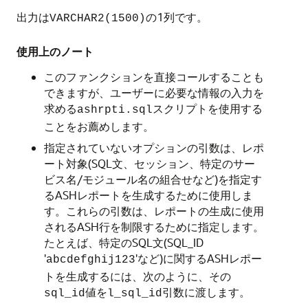
出力は
の1列です。
VARCHAR2(1500)
使用上のノート
このファンクションを直接コールすることも
できますが、ユーザーに必要な情報の入力を
求める
スクリプトを使用する
ashrpti.sql
ことをお薦めします。
指定されていないオプションの引数は、レポ
ート対象(SQL文、セッション、特定のサー
ビス名/モジュール名の組合せなど)を指定す
るASHレポートを生成するために使用しま
す。これらの引数は、レポートの生成に使用
されるASH行を制限するために指定します。
たとえば、特定のSQL文(SQL_ID
'
'など)に関するASHレポー
abcdefghij123
トを生成するには、次のように、その
値を
引数に渡します。
sql_id
l_sql_id