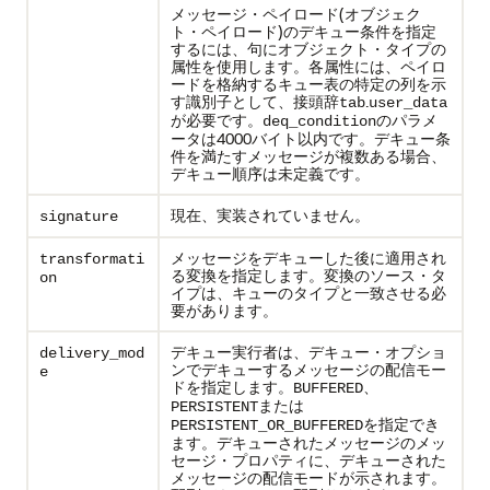
メッセージ・ペイロード(オブジェク
ト・ペイロード)のデキュー条件を指定
するには、句にオブジェクト・タイプの
属性を使用します。各属性には、ペイロ
ードを格納するキュー表の特定の列を示
す識別子として、接頭辞
.
tab
user_data
が必要です。
のパラメ
deq_condition
ータは4000バイト以内です。デキュー条
件を満たすメッセージが複数ある場合、
デキュー順序は未定義です。
現在、実装されていません。
signature
メッセージをデキューした後に適用され
transformati
る変換を指定します。変換のソース・タ
on
イプは、キューのタイプと一致させる必
要があります。
デキュー実行者は、デキュー・オプショ
delivery_mod
ンでデキューするメッセージの配信モー
e
ドを指定します。
、
BUFFERED
または
PERSISTENT
を指定でき
PERSISTENT_OR_BUFFERED
ます。デキューされたメッセージのメッ
セージ・プロパティに、デキューされた
メッセージの配信モードが示されます。