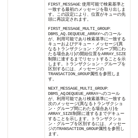
: 使用可能で検索基準と
FIRST_MESSAGE
一致する最初のメッセージを取り出しま
す。この設定により、位置がキューの先
頭に再設定されます。
:
FIRST_MESSAGE_MULTI_GROUP
へのコール
DBMS_AQ.DEQUEUE_ARRAY
が、利用可能であり検索基準に一致する
キューおよびデキュー・メッセージ(異
なるトランザクション・グループ間にわ
たる場合あり)の開始位置を
ARRAY_SIZE
制限に達するまでリセットすることを示
します。トランザクション・グループを
区別するには、メッセージの
属性を参照しま
TRANSACTION_GROUP
す。
:
NEXT_MESSAGE_MULTI_GROUP
.
へのコール
DBMS_AQ
DEQUEUE_ARRAY
が、利用可能であり検索基準に一致する
次のメッセージ(異なるトランザクショ
ン・グループ間にわたる場合あり)を
制限に達するまでデキュー
ARRAY_SIZE
することを示します。トランザクショ
ン・グループを区別するには、メッセー
ジの
属性を参照し
TRANSACTION_GROUP
ます。