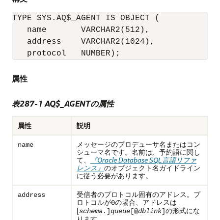
TYPE SYS.AQ$_AGENT IS OBJECT (

   name       VARCHAR2(512),

   address    VARCHAR2(1024),

   protocol   NUMBER);
属性
表287-1 AQ$_AGENTの属性
属性
説明
メッセージのプロデューサ名またはコン
name
シューマ名です。名前は、予約語に関し
て、
『Oracle Database SQL言語リファ
レンス』
のオブジェクト名ガイドライン
に従う必要があります。
受信者のプロトコル固有のアドレス。プ
address
ロトコルが
の場合、アドレスは
0
[
の形式にな
schema
.]
queue
[@
dblink
]
ります。