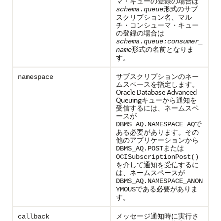
マ・キューの登録の場合は
形式のサブ
schema.queue
スクリプション名、マル
チ・コンシューマ・キュー
の登録の場合は
schema.queue:consumer_
形式の名前となりま
name
す。
サブスクリプションのネー
namespace
ムスペースを指定します。
Oracle Database Advanced
Queuingキューから通知を
受信するには、ネームスペ
ースが
で
DBMS_AQ.NAMESPACE_AQ
ある必要があります。その
他のアプリケーションから
または
DBMS_AQ.POST
OCISubscriptionPost()
を介して通知を受信するに
は、ネームスペースが
DBMS_AQ.NAMESPACE_ANON
である必要がありま
YMOUS
す。
メッセージ通知時に実行さ
callback