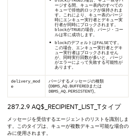
block
TRUE
ージする間、キュー表内のすべての
キューで排他的ロックが保持されま
す。これにより、キュー表のパージ
時にエンキュー実行者とデキュー実
行者が同時にブロックされます。
が
の場合、パージ・コー
block
TRUE
ルは常に成功します。
のデフォルトは
です。
block
FALSE
この場合、エンキュー実行者とデキ
ュー実行者はブロックされません
が、同時実行回数が多いと、パージ
がエラーによって失敗する可能性が
あります。
パージするメッセージの種類
delivery_mod
(
または
DBMS_AQ.BUFFERED
e
)。
DBMS_AQ.PERSISTENT
287.2.9
AQ$_RECIPIENT_LIST_Tタイプ
メッセージを受信するエージェントのリストを識別しま
す。このタイプは、キューが複数デキュー可能な場合の
みに使用されます。