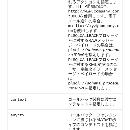
れるアクションを指定しま
す。HTTP通知の場合、
http://www.company.com
を使用します。電子
:8080
メール通知の場合、
mailto://xyz@company.c
を使用します。
om
プロシージ
PLSQLCALLBACK
ャに対するRAWメッセー
ジ・ペイロードの場合は、
plsql://
schema
.
procedu
を指定します。
re?
PR=0
プロシージ
PLSQLCALLBACK
ャに対するXML変換済のユ
ーザー定義タイプ・メッセ
ージ・ペイロードの場合
は、
plsql://
schema
.
procedu
を指定します。
re?
PR=1
コールバック関数に渡すコ
context
ンテキストを指定します。
コールバック・ファンクシ
anyctx
ョンに渡される
タ
ANYDATA
イプのコンテキストを指定
します