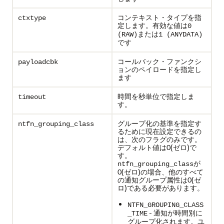
コンテキスト・タイプを指
ctxtype
定します。有効な値は
0
または
(RAW)
1 (ANYDATA)
です
コールバック・ファンクシ
payloadcbk
ョンのペイロードを指定し
ます
時間を秒単位で指定しま
timeout
す。
グループ化の基準を指定す
ntfn_grouping_class
るために現在設定できるの
は、次のフラグのみです。
デフォルト値は0(ゼロ)で
す。
が
ntfn_grouping_class
0(ゼロ)の場合、他のすべて
の通知グループ属性は0(ゼ
ロ)である必要があります。
NTFN_GROUPING_CLASS
- 通知が時間別に
_TIME
グループ化されます。ユ