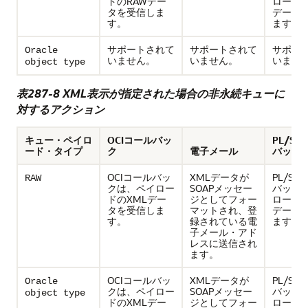
ドのRAWデー
ロードの
タを受信しま
データ
す。
ます。
サポートされて
サポートされて
サポー
Oracle
いません。
いません。
いませ
object type
表287-8 XML表示が指定された場合の非永続キューに
対するアクション
キュー・ペイロ
OCIコールバッ
PL/S
ード・タイプ
ク
電子メール
バック
OCIコールバッ
XMLデータが
PL/SQ
RAW
クは、ペイロー
SOAPメッセー
バック
ドのXMLデー
ジとしてフォー
ロードの
タを受信しま
マットされ、登
データ
す。
録されている電
ます。
子メール・アド
レスに送信され
ます。
OCIコールバッ
XMLデータが
PL/SQ
Oracle
クは、ペイロー
SOAPメッセー
バック
object type
ドのXMLデー
ジとしてフォー
ロードの