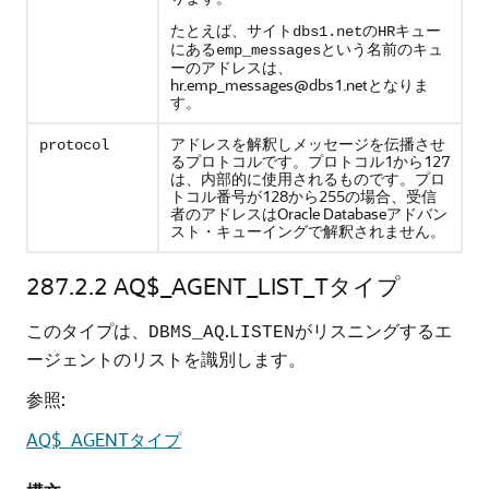
たとえば、サイト
の
キュー
dbs1.net
HR
にある
という名前のキュ
emp_messages
ーのアドレスは、
hr.emp_messages@dbs1.netとなりま
す。
アドレスを解釈しメッセージを伝播させ
protocol
るプロトコルです。プロトコル1から127
は、内部的に使用されるものです。プロ
トコル番号が128から255の場合、受信
者のアドレスはOracle Databaseアドバン
スト・キューイングで解釈されません。
287.2.2
AQ$_AGENT_LIST_Tタイプ
このタイプは、
.
がリスニングするエ
DBMS_AQ
LISTEN
ージェントのリストを識別します。
参照:
AQ$_AGENTタイプ