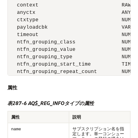
   context                           RAW(2
   anyctx                            ANYDAT
   ctxtype                           NUMBER
   payloadcbk                        VARCHA
   timeout                           NUMBER
   ntfn_grouping_class               NUMBER
   ntfn_grouping_value               NUMBER
   ntfn_grouping_type                NUMBER
   ntfn_grouping_start_time          TIMES
   ntfn_grouping_repeat_count        NUMBE
属性
表287-6 AQ$_REG_INFOタイプの属性
属性
説明
サブスクリプション名を指
name
定します。単一コンシュー