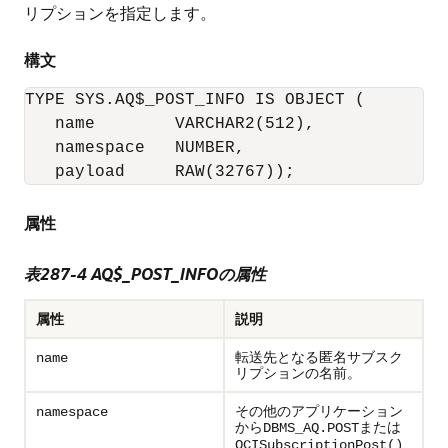
リプションを指定します。
構文
TYPE SYS.AQ$_POST_INFO IS OBJECT (

   name        VARCHAR2(512),

   namespace   NUMBER,

   payload     RAW(32767));
属性
表287-4 AQ$_POST_INFOの属性
属性
説明
転送先となる匿名サブスク
name
リプションの名前。
その他のアプリケーション
namespace
から
または
DBMS_AQ.POST
OCISubscriptionPost()