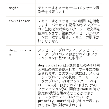
デキューするメッセージのメッセージ識
msgid
別子を指定します。
デキューするメッセージの相関IDを指定
correlation
します。パーセント記号(
)やアンダース
%
コア(
)などの特殊なパターン一致文字を
_
使用できます。複数のメッセージがパタ
ーンに一致する場合、デキューの順序は
決まりません。
メッセージ・プロパティ、メッセージ・
deq_conditio
データ・プロパティおよびPL/SQLファ
n
ンクションに基づいた条件式。
はSQL問合せの
句
deq_condition
WHERE
と同様の構文を使用して、ブール式で指
定されます。このブール式には、メッセ
ージ・プロパティの状態、ユーザー・デ
ータのプロパティ(オブジェクト・ペイ
ロードのみ)、およびPL/SQLまたはSQL
ファンクション(SQL問合せの
句で
WHERE
指定)の状態を組み込むことができま
す。メッセージ・プロパティには、
、
およびキュー表にお
priority
corrid
けるその他の列が含まれます。