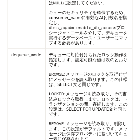
は
に設定してください。
NULL
キューのセキュリティを確保するため、
consumer_nameに有効なAQ引数名を指
定し、
プロ
dbms_aqadm.enable_db_access
シージャ・コールを介して、デキューを
実行するデータベース・ユーザーにマッ
プする必要があります。
デキューに対応付けられたロック動作を
dequeue_mode
指定します。設定可能な値は次のとおり
です。
: メッセージのロックを取得せず
BROWSE
にメッセージを読み取ります。この仕様
は、SELECT文と同じです。
: メッセージを読み取り、その書
LOCKED
込みロックを取得します。ロックは、ト
ランザクションの間、存続します。この
設定は、SELECT FOR UPDATE文と同じ
です。
: メッセージを読み取り、削除し
REMOVE
ます。この設定がデフォルトです。メッ
セージは保存プロパティに基づいてキュ
ー表に保存されます。