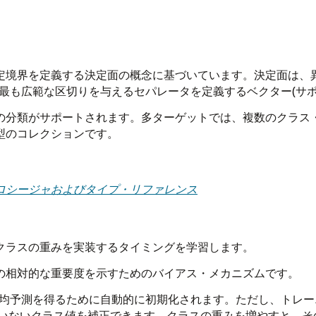
定境界を定義する決定面の概念に基づいています。決定面は、
最も広範な区切りを与えるセパレータを定義するベクター(サ
の
分類
がサポートされます。多ターゲットでは、複数のクラス
型のコレクションです。
ケージ・プロシージャおよびタイプ・リファレンス
にクラスの重みを実装するタイミングを学習します。
)の相対的な重要度を示すためのバイアス・メカニズムです。
平均予測を得るために自動的に初期化されます。ただし、トレ
いないクラス値を補正できます。クラスの重みを増やすと、そ