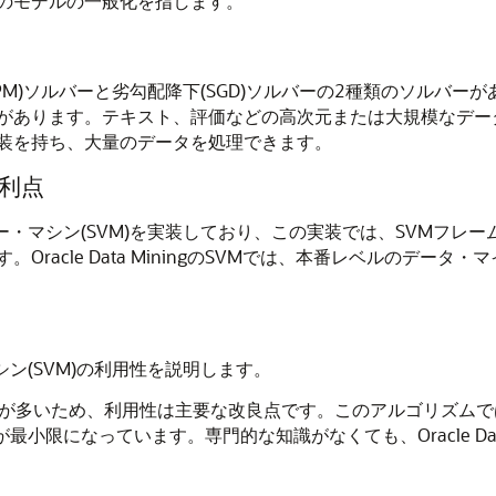
のモデルの一般化を指します。
PM)ソルバーと
劣勾配降下(SGD)ソルバーの2種類のソルバー
があります。テキスト、評価などの高次元または大規模なデー
装を持ち、大量のデータを処理できます。
Mの利点
ート・ベクター・マシン(SVM)を実装しており、この実装では、SV
racle Data MiningのSVMでは、本番レベルのデ
ー・マシン(SVM)の利用性を説明します。
とが多いため、利用性は主要な改良点です。このアルゴリズム
らの要件が最小限になっています。専門的な知識がなくても、Oracle D