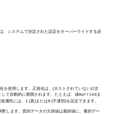
ては、システムで決定された設定をオーバーライドする必
化を使用します。正規化は、(ネストされていない)2次
として自動的に展開されます。たとえば、値
ま
married
新規属性には、
(真)または
(不適切)を設定できます。
1
0
て解釈します。質的データの欠損値は最頻値に、量的デー