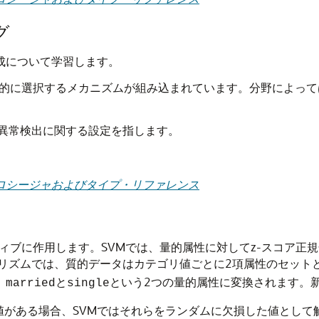
グ
構成について学習します。
動的に選択するメカニズムが組み込まれています。分野によっ
異常検出に関する設定を指します。
ケージ・プロシージャおよびタイプ・リファレンス
ィブに作用します。SVMでは、量的属性に対してz-スコア正規
リズムでは、質的データはカテゴリ値ごとに2項属性のセット
、
と
という2つの量的属性に変換されます。
married
single
損値がある場合、SVMではそれらをランダムに欠損した値とし