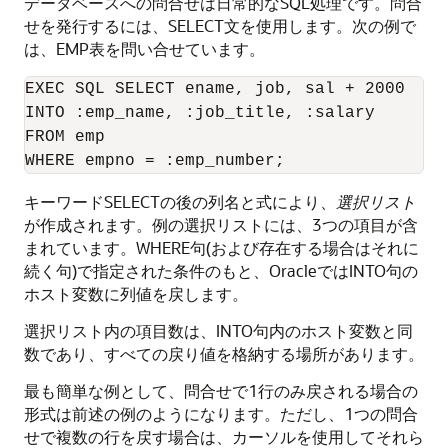
データベースへの問合せは日常的なSQL処理です。問合
せを発行するには、SELECT文を使用します。次の例で
は、EMP表を問い合せています。
EXEC SQL SELECT ename, job, sal + 2000 

INTO :emp_name, :job_title, :salary 

FROM emp 

キーワードSELECTの後の列名と式により、
選択リスト
が作成されます。例の選択リストには、3つの項目が含
まれています。WHERE句(および存在する場合はそれに
続く句)で指定された条件のもと、OracleではINTO句の
ホスト変数に列値を戻します。
選択リスト内の項目数は、INTO句内のホスト変数と同
数であり、すべての戻り値を格納する場所があります。
最も簡単な例として、問合せで1行のみ戻される場合の
形式は前述の例のようになります。ただし、1つの問合
せで複数の行を戻す場合は、カーソルを使用してそれら