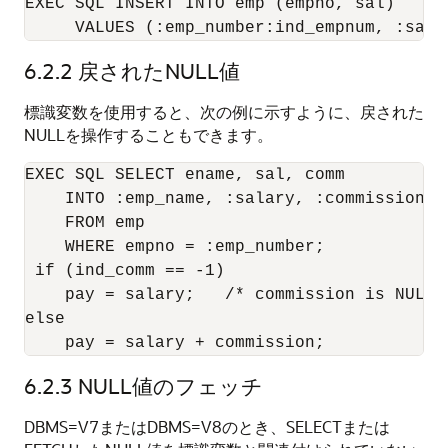
EXEC SQL INSERT INTO emp (empno, sal) 

     VALUES (:emp_number:ind_empnum, :sala
6.2.2
戻されたNULL値
標識変数を使用すると、次の例に示すように、戻された
NULLを操作することもできます。
EXEC SQL SELECT ename, sal, comm 

    INTO :emp_name, :salary, :commission:in
    FROM emp 

    WHERE empno = :emp_number; 

 if (ind_comm == -1) 

    pay = salary;   /* commission is NULL; 
else 

    pay = salary + commission; 
6.2.3
NULL値のフェッチ
DBMS=V7またはDBMS=V8のとき、SELECTまたは