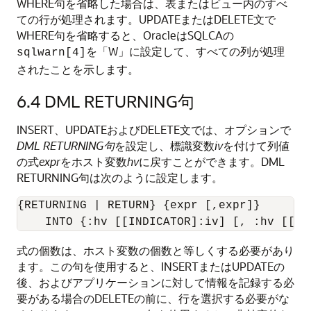
WHERE句を省略した場合は、表またはビュー内のすべ
ての行が処理されます。UPDATEまたはDELETE文で
WHERE句を省略すると、OracleはSQLCAの
を「W」に設定して、すべての列が処理
sqlwarn[4]
されたことを示します。
6.4
DML RETURNING句
INSERT、UPDATEおよびDELETE文では、オプションで
DML RETURNING句
を設定し、標識変数
iv
を付けて列値
の式
expr
をホスト変数
hv
に戻すことができます。DML
RETURNING句は次のように設定します。
{RETURNING | RETURN} {expr [,expr]}

式の個数は、ホスト変数の個数と等しくする必要があり
ます。この句を使用すると、INSERTまたはUPDATEの
後、およびアプリケーションに対して情報を記録する必
要がある場合のDELETEの前に、行を選択する必要がな