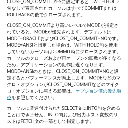
CLOSE_ON_COMMIT=YESに設定すると、WITH HOLD
句なしで宣言されたカーソルはすべてCOMMITまたは
ROLLBACKの後でクローズされます。
CLOSE_ON_COMMITより高いレベルでMODEが指定さ
れていると、MODEが優先されます。デフォルトは
MODE=ORACLEおよびCLOSE_ON_COMMIT=NOです。
MODE=ANSIと指定した場合は、WITH HOLD句を使用
していないカーソルはCOMMIT時にクローズされます。
カーソルのクローズおよび再オープンの回数が多くなる
ため、アプリケーションの動作は遅くなります。
MODE=ANSIのときは、CLOSE_ON_COMMIT=NOと設
定するとパフォーマンスが向上します。MODEなどのマ
クロ・オプションがCLOSE_ON_COMMITなどのマイク
ロ・オプションに与える影響は、
オプション値の優先順
位
を参照してください。
カーソルに関連付けられたSELECT文にINTO句を含める
ことはできません。INTO句および出力ホスト変数のリ
ストはFETCH文の一部として指定します。