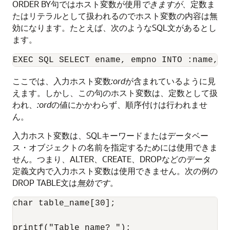
ORDER BY句ではホスト変数が使用
できますが
、定数ま
たはリテラルとして扱われるのでホスト変数の内容は無
効になります。たとえば、次のようなSQL文があるとし
ます。
ここでは、入力ホスト変数
:ord
が含まれているように見
えます。しかし、この句のホスト変数は、定数として扱
われ、
:ord
の値にかかわらず、順序付けは行われませ
ん。
入力ホスト変数は、SQLキーワードまたはデータベー
ス・オブジェクトの名前を指定するためには使用できま
せん。つまり、ALTER、CREATE、DROPなどのデータ
定義文内で入力ホスト変数は使用できません。次の例の
DROP TABLE文は
無効です
。
char table_name[30]; 

printf("Table name? "); 
