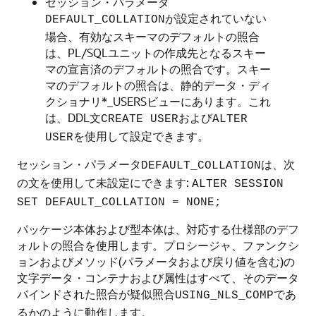
セッション・パラメータ
が設定されていない
DEFAULT_COLLATION
場合、有効なスキーマのデフォルトの照合
は、PL/SQLユニットの作成先となるスキー
マの宣言済のデフォルトの照合です。スキー
マのデフォルトの照合は、静的データ・ディ
クショナリ*_USERSビューにあります。これ
は、DDL文
および
CREATE USER
ALTER
を使用して設定できます。
USER
セッション・パラメータ
は、次
DEFAULT_COLLATION
の文を使用して未設定にできます:
ALTER SESSION
SET DEFAULT_COLLATION = NONE;
パッケージ本体および型本体は、対応する仕様部のデフ
ォルトの照合を使用します。プロシージャ、ファンクシ
ョンおよびメソッド(パラメータおよび戻り値を含む)の
文字データ・コンテナおよび属性はすべて、そのデータ
バインドされた照合が疑似照合
であ
USING_NLS_COMP
るかのように動作します。