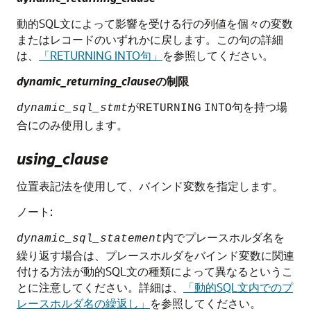
動的SQL文によって影響を受ける行の列値を個々の変数
またはレコードのいずれかに戻します。この句の詳細
は、
「RETURNING INTO句」
を参照してください。
dynamic_returning_clause
の制限
が
句を持つ場
dynamic_sql_stmt
RETURNING
INTO
合にのみ使用します。
using_clause
位置表記法を使用して、バインド変数を指定します。
ノート:
内でプレースホルダ名を
dynamic_sql_statement
繰り返す場合は、プレースホルダをバインド変数に関連
付ける方法が動的SQL文の種類によって異なるというこ
とに注意してください。詳細は、
「動的SQL文内でのプ
レースホルダ名の繰返し」
を参照してください。