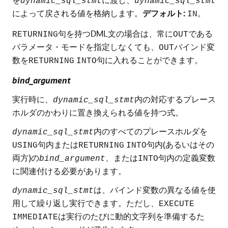
dynamic_sql_stmt
dynamic_sql_stmt
によって戻される値を格納します。
デフォルト:
。
IN
句を持つDML文の場合は、常に
である
RETURNING
OUT
パラメータ・モードを指定しなくても、
バインド変
OUT
数を
句に入れることができます。
RETURNING
INTO
bind_argument
実行時に、
内の対応するプレース
dynamic_sql_stmt
ホルダのかわりに置き換えられる値を持つ式。
内のすべてのプレースホルダを
dynamic_sql_stmt
句内または
句内(あるいはその
USING
RETURNING
INTO
両方)の
、または
句内の定義変数
bind_argument
INTO
に関連付ける必要があります。
は、バインド変数の異なる値を使
dynamic_sql_stmt
用して繰り返し実行できます。ただし、
EXECUTE
は実行のたびに動的文字列を準備するた
IMMEDIATE