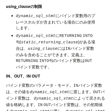
using_clause
の制限
にバインド変数用のプ
dynamic_sql_stmt
レースホルダが含まれている場合にのみ使用
します。
に
dynamic_sql_stmt
RETURNING
INTO
句(
)がある場
static_returning_clause
合は、
には
バインド変数
using_clause
IN
のみを含めることができます。定義上、
句のバインド変数は
RETURNING
INTO
OUT
バインド変数です。
IN、OUT、IN OUT
バインド変数のパラメータ・モード。
バインド変数
IN
は、その値を
に渡します。
バ
dynamic_sql_stmt
OUT
インド変数は、
によって戻される
dynamic_sql_stmt
値を格納します。
バインド変数は、その初期値
IN
OUT
を
に渡し、