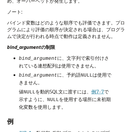
め、オーバーヘッドが発生します。
ノート:
バインド変数はどのような順序でも評価できます。プロ
グラムにより評価の順序が決定される場合は、プログラ
ムで決定が行われる時点で動作は定義されません。
bind_argument
の制限
に、文字列で索引付けさ
bind_argument
れている連想配列は使用できません。
に、予約語
は使用で
bind_argument
NULL
きません。
値
を動的SQL文に渡すには、
例7-7
で
NULL
示すように、
を使用する場所に未初期
NULL
化変数を使用します。
例