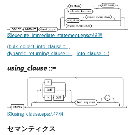
図execute_immediate_statement.epsの説明
(
bulk_collect_into_clause ::=
、
dynamic_returning_clause ::=
、
into_clause ::=
)
using_clause
::=
図using_clause.epsの説明
セマンティクス