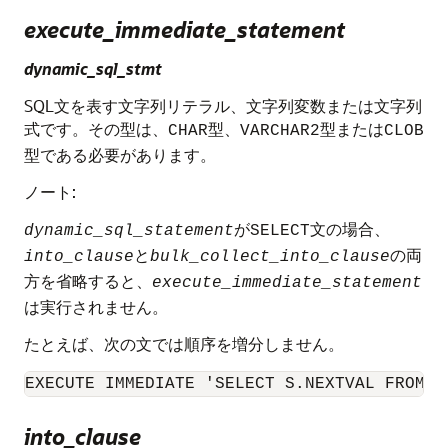
execute_immediate_statement
dynamic_sql_stmt
SQL文を表す文字列リテラル、文字列変数または文字列
式です。その型は、
型、
型または
CHAR
VARCHAR2
CLOB
型である必要があります。
ノート:
が
文の場合、
dynamic_sql_statement
SELECT
と
の両
into_clause
bulk_collect_into_clause
方を省略すると、
execute_immediate_statement
は実行されません。
たとえば、次の文では順序を増分しません。
EXECUTE IMMEDIATE 'SELECT S.NEXTVAL FROM D
into_clause