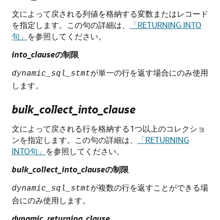
文によって戻される列値を格納する変数またはレコード
を指定します。この句の詳細は、
「RETURNING INTO
句」
を参照してください。
into_clause
の制限
が単一の行を返す場合にのみ使用
dynamic_sql_stmt
します。
bulk_collect_into_clause
文によって戻される行を格納する1つ以上のコレクショ
ンを指定します。この句の詳細は、
「RETURNING
INTO句」
を参照してください。
bulk_collect_into_clause
の制限
が複数の行を返すことができる場
dynamic_sql_stmt
合にのみ使用します。
dynamic_returning_clause