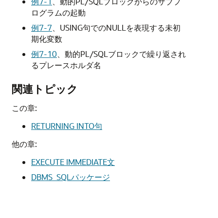
例7-1
、
動的PL/SQLブロックからのサブプ
ログラムの起動
例7-7
、
USING句でのNULLを表現する未初
期化変数
例7-10
、
動的PL/SQLブロックで繰り返され
るプレースホルダ名
関連トピック
この章:
RETURNING INTO句
他の章:
EXECUTE IMMEDIATE文
DBMS_SQLパッケージ