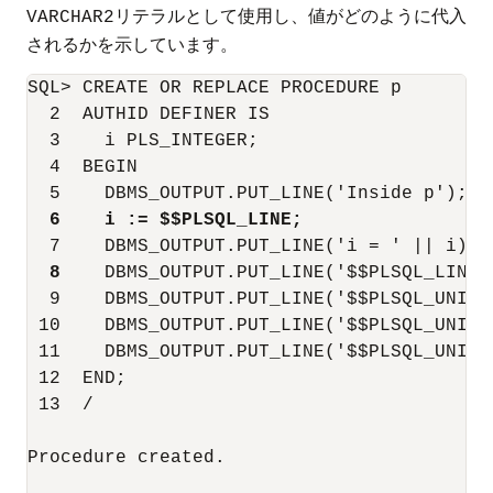
リテラルとして使用し、値がどのように代入
VARCHAR2
されるかを示しています。
SQL> CREATE OR REPLACE PROCEDURE p

  2  AUTHID DEFINER IS

  3    i PLS_INTEGER;

  4  BEGIN

  5    DBMS_OUTPUT.PUT_LINE('Inside p');

6    i := $$PLSQL_LINE;
  7    DBMS_OUTPUT.PUT_LINE('i = ' || i);

8
    DBMS_OUTPUT.PUT_LINE('$$PLSQL_LINE 
  9    DBMS_OUTPUT.PUT_LINE('$$PLSQL_UNIT 
 10    DBMS_OUTPUT.PUT_LINE('$$PLSQL_UNIT_
 11    DBMS_OUTPUT.PUT_LINE('$$PLSQL_UNIT_
 12  END;

 13  /

Procedure created.
