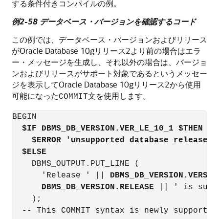
する条件付きコンパイルの例。
例2-58 データベース・バージョンを確認するコード
この例では、データベース・バージョンおよびリリース
がOracle Database 10gリリース2より前の場合はエラ
ー・メッセージを生成し、それ以外の場合は、バージョ
ンおよびリリースがサポート対象であるというメッセー
ジを表示してOracle Database 10gリリース2から使用
可能になった
文を使用します。
COMMIT
BEGIN

$IF DBMS_DB_VERSION.VER_LE_10_1 $THEN
  -
$ERROR 'unsupported database release' 
$ELSE
    DBMS_OUTPUT.PUT_LINE (

      'Release ' || 
DBMS_DB_VERSION.VERSIO
DBMS_DB_VERSION.RELEASE
 || ' is supp
    );

  -- This COMMIT syntax is newly supported 