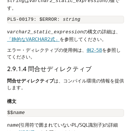
は
の値で
string
varchar2_static_expression
す。
PLS-00179: $ERROR: 
string
の構文の詳細は、
varchar2_static_expression
「静的なVARCHAR2式」
を参照してください。
エラー・ディレクティブの使用例は、
例2-58
を参照し
てください。
2.9.1.4
問合せディレクティブ
問合せディレクティブ
は、コンパイル環境の情報を提供
します。
構文
$$
name
(引用符で囲まれていないPL/SQL識別子)の詳細
name