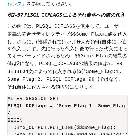
レンス』
を参照してください。
例2-57 PLSQL_CCFLAGSによるそれ自体への値の代入
この例では、
を使用して、ユーザー
PLSQL_CCFLAGS
定義の問合せディレクティブ
に値を代入
$$Some_Flag
し、さらに、(推奨されてはいませんが)それ自体にも値
を代入します。先に行った代入は後で行った代入によっ
てオーバーライドされるため、
の結果の
$$Some_Flag
値は2になり、
の結果の値は
PLSQL_CCFLAGS
ALTER
文によって代入される値(
SESSION
'Some_Flag:1,
)ではなく、
Some_Flag:2, PLSQL_CCFlags:99'
それ自体に代入される値(99)になります。
PLSQL_CCFlags = 'Some_Flag:1, Some_Flag:2,
/

BEGIN

  DBMS_OUTPUT.PUT_LINE($$Some_Flag);
