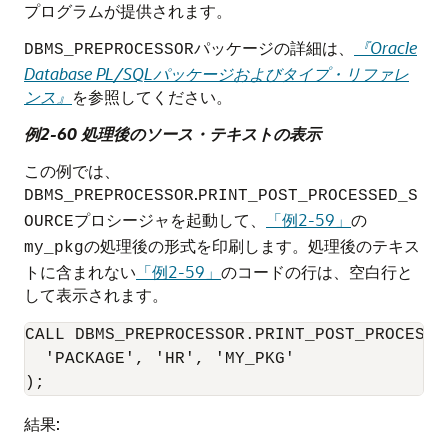
プログラムが提供されます。
パッケージの詳細は、
『Oracle
DBMS_PREPROCESSOR
Database PL/SQLパッケージおよびタイプ・リファレ
ンス』
を参照してください。
例2-60 処理後のソース・テキストの表示
この例では、
.
DBMS_PREPROCESSOR
PRINT_POST_PROCESSED_S
プロシージャを起動して、
「例2-59」
の
OURCE
の処理後の形式を印刷します。処理後のテキス
my_pkg
トに含まれない
「例2-59」
のコードの行は、空白行と
して表示されます。
CALL DBMS_PREPROCESSOR.PRINT_POST_PROCESSED
'PACKAGE', 'HR', 'MY_PKG'
結果: