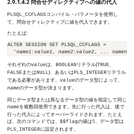
2.9.1.4.2
問合せディレクティブへの値の代入
コンパイル・パラメータを使用し
PLSQL_CCFLAGS
て、問合せディレクティブに値を代入できます。
たとえば:
ALTER SESSION SET PLSQL_CCFLAGS = 

  '
name1
:
value1
, 
name2
:
value2
, ... 
name
n:
v
それぞれの
は、
リテラル(
、
value
BOOLEAN
TRUE
または
)、あるいは
リテラル
FALSE
NULL
PLS_INTEGER
である必要があります。
のデータ型によって、
value
のデータ型が決まります。
name
同じデータ型または異なるデータ型の値を指定して同じ
を複数回使用できます。先に行った代入は、後で
name
行った代入によってオーバーライドされます。たとえ
ば、次のコマンドでは、
の値は5、データ型は
$$flag
に設定されます。
PLS_INTEGER