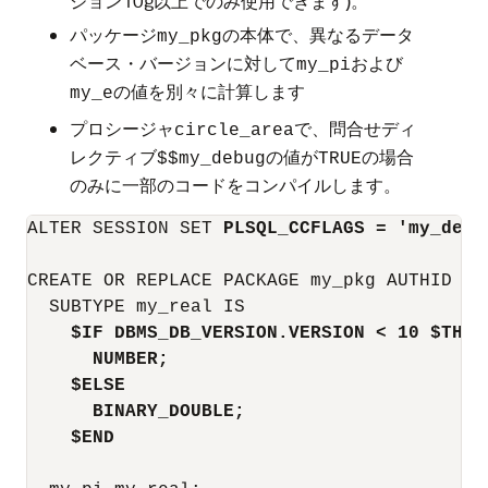
ジョン10g以上でのみ使用できます)。
パッケージ
の本体で、異なるデータ
my_pkg
ベース・バージョンに対して
および
my_pi
の値を別々に計算します
my_e
プロシージャ
で、問合せディ
circle_area
レクティブ
の値が
の場合
$$my_debug
TRUE
のみに一部のコードをコンパイルします。
ALTER SESSION SET 
PLSQL_CCFLAGS = 'my_debu
CREATE OR REPLACE PACKAGE my_pkg AUTHID DEF
  SUBTYPE my_real IS

$IF DBMS_DB_VERSION.VERSION < 10 $THEN
NUMBER;
$ELSE
BINARY_DOUBLE;
$END