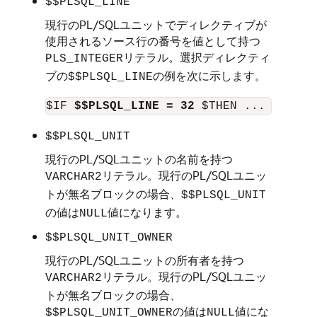
$$PLSQL_LINE
現行のPL/SQLユニットでディレクティブが
使用されるソース行の番号を値として持つ
リテラル。選択ディレクティ
PLS_INTEGER
ブの
の例を次に示します。
$$PLSQL_LINE
$IF 
$$PLSQL_LINE = 32
$$PLSQL_UNIT
現行のPL/SQLユニットの名前を持つ
リテラル。現行のPL/SQLユニッ
VARCHAR2
トが無名ブロックの場合、
$$PLSQL_UNIT
の値は
値になります。
NULL
$$PLSQL_UNIT_OWNER
現行のPL/SQLユニットの所有者を持つ
リテラル。現行のPL/SQLユニッ
VARCHAR2
トが無名ブロックの場合、
の値は
値にな
$$PLSQL_UNIT_OWNER
NULL