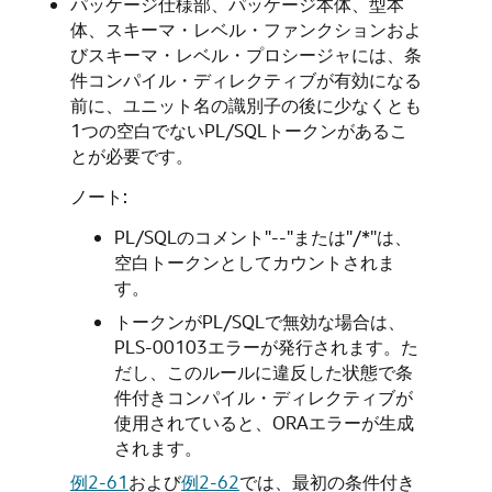
パッケージ仕様部、パッケージ本体、型本
体、スキーマ・レベル・ファンクションおよ
びスキーマ・レベル・プロシージャには、条
件コンパイル・ディレクティブが有効になる
前に、ユニット名の識別子の後に少なくとも
1つの空白でないPL/SQLトークンがあるこ
とが必要です。
ノート:
PL/SQLのコメント"--"または"/*"は、
空白トークンとしてカウントされま
す。
トークンがPL/SQLで無効な場合は、
PLS-00103エラーが発行されます。た
だし、このルールに違反した状態で条
件付きコンパイル・ディレクティブが
使用されていると、ORAエラーが生成
されます。
例2-61
および
例2-62
では、最初の条件付き