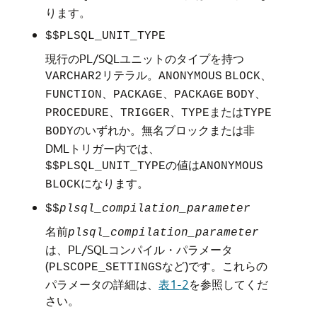
ります。
$$PLSQL_UNIT_TYPE
現行のPL/SQLユニットのタイプを持つ
リテラル。
、
VARCHAR2
ANONYMOUS
BLOCK
、
、
、
FUNCTION
PACKAGE
PACKAGE
BODY
、
、
または
PROCEDURE
TRIGGER
TYPE
TYPE
のいずれか。無名ブロックまたは非
BODY
DMLトリガー内では、
の値は
$$PLSQL_UNIT_TYPE
ANONYMOUS
になります。
BLOCK
$$
plsql_compilation_parameter
名前
plsql_compilation_parameter
は、PL/SQLコンパイル・パラメータ
(
など)です。これらの
PLSCOPE_SETTINGS
パラメータの詳細は、
表1-2
を参照してくだ
さい。