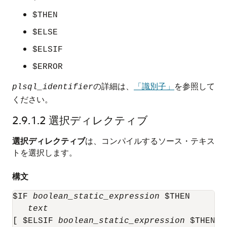
$THEN
$ELSE
$ELSIF
$ERROR
の詳細は、
「識別子」
を参照して
plsql_identifier
ください。
2.9.1.2
選択ディレクティブ
選択ディレクティブ
は、コンパイルするソース・テキス
トを選択します。
構文
$IF 
boolean_static_expression
 $THEN

text
[ $ELSIF 
boolean_static_expression
 $THEN
