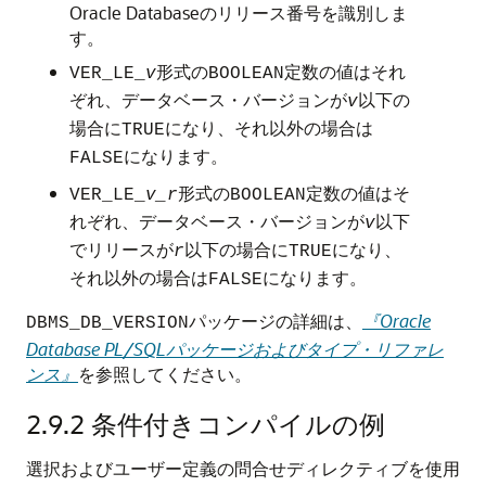
Oracle Databaseのリリース番号を識別しま
す。
形式の
定数の値はそれ
VER_LE_
v
BOOLEAN
ぞれ、データベース・バージョンが
以下の
v
場合に
になり、それ以外の場合は
TRUE
になります。
FALSE
形式の
定数の値はそ
VER_LE_
v_r
BOOLEAN
れぞれ、データベース・バージョンが
以下
v
でリリースが
以下の場合に
になり、
r
TRUE
それ以外の場合は
になります。
FALSE
パッケージの詳細は、
『Oracle
DBMS_DB_VERSION
Database PL/SQLパッケージおよびタイプ・リファレ
ンス』
を参照してください。
2.9.2
条件付きコンパイルの例
選択およびユーザー定義の問合せディレクティブを使用