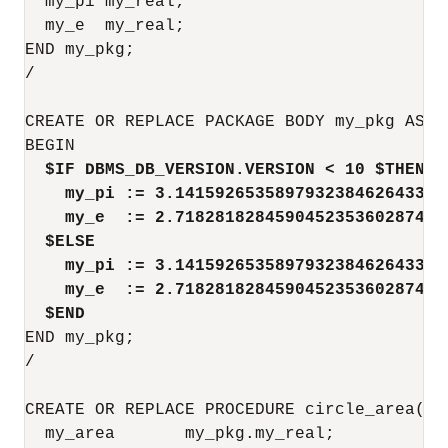
  my_pi my_real;

  my_e  my_real;

END my_pkg;

/

CREATE OR REPLACE PACKAGE BODY my_pkg AS

BEGIN

$IF DBMS_DB_VERSION.VERSION < 10 $THEN
my_pi := 3.141592653589793238462643383
my_e  := 2.718281828459045235360287471
$ELSE
my_pi := 3.141592653589793238462643383
my_e  := 2.718281828459045235360287471
$END
END my_pkg;

/

CREATE OR REPLACE PROCEDURE circle_area(ra
  my_area       my_pkg.my_real;
