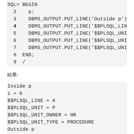
SQL> BEGIN

  2    p;

  3    DBMS_OUTPUT.PUT_LINE('Outside p');

4
    DBMS_OUTPUT.PUT_LINE('$$PLSQL_LINE 
  5    DBMS_OUTPUT.PUT_LINE('$$PLSQL_UNIT 
  6    DBMS_OUTPUT.PUT_LINE('$$PLSQL_UNIT_
  7    DBMS_OUTPUT.PUT_LINE('$$PLSQL_UNIT_
  8  END;

結果:
Inside p

i = 6

$$PLSQL_LINE = 8

$$PLSQL_UNIT = P

$$PLSQL_UNIT_OWNER = HR

$$PLSQL_UNIT_TYPE = PROCEDURE

Outside p
