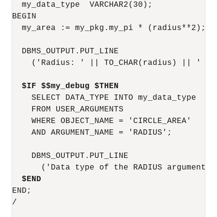
  my_data_type  VARCHAR2(30);

BEGIN

  my_area := my_pkg.my_pi * (radius**2);

  DBMS_OUTPUT.PUT_LINE

    ('Radius: ' || TO_CHAR(radius) || ' Ar
$IF $$my_debug $THEN
    SELECT DATA_TYPE INTO my_data_type

    FROM USER_ARGUMENTS

    WHERE OBJECT_NAME = 'CIRCLE_AREA'

    AND ARGUMENT_NAME = 'RADIUS';

    DBMS_OUTPUT.PUT_LINE

      ('Data type of the RADIUS argument i
$END
END;

/
