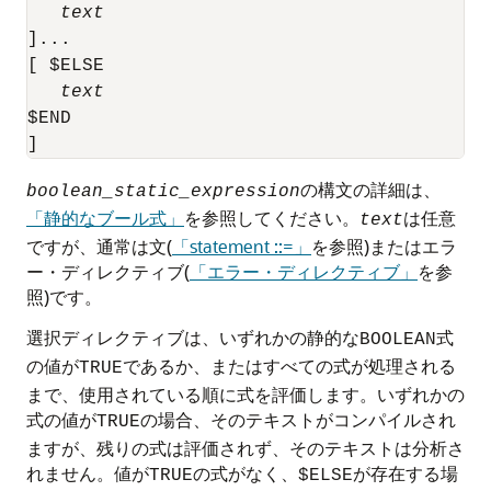
text
]...

[ $ELSE

text
$END

]
の構文の詳細は、
boolean_static_expression
「静的なブール式」
を参照してください。
は任意
text
ですが、通常は文(
「statement ::=」
を参照)またはエラ
ー・ディレクティブ(
「エラー・ディレクティブ」
を参
照)です。
選択ディレクティブは、いずれかの静的な
式
BOOLEAN
の値が
であるか、またはすべての式が処理される
TRUE
まで、使用されている順に式を評価します。いずれかの
式の値が
の場合、そのテキストがコンパイルされ
TRUE
ますが、残りの式は評価されず、そのテキストは分析さ
れません。値が
の式がなく、
が存在する場
TRUE
$ELSE