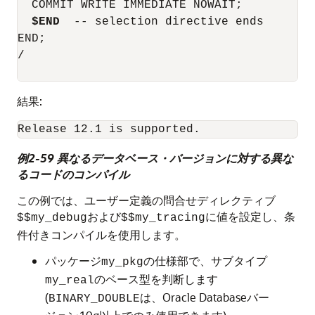
  COMMIT WRITE IMMEDIATE NOWAIT;

$END
  -- selection directive ends

END;

/

結果:
例2-59 異なるデータベース・バージョンに対する異な
るコードのコンパイル
この例では、ユーザー定義の問合せディレクティブ
および
に値を設定し、条
$$my_debug
$$my_tracing
件付きコンパイルを使用します。
パッケージ
の仕様部で、サブタイプ
my_pkg
のベース型を判断します
my_real
(
は、Oracle Databaseバー
BINARY_DOUBLE