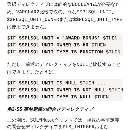
選択ディレクティブには静的な
式が必要なた
BOOLEAN
め、
比較で次のような
、
VARCHAR2
$$PLSQL_UNIT
または
$$PLSQL_UNIT_OWNER
$$PLSQL_UNIT_TYPE
は使用できません。
$IF 
$$PLSQL_UNIT = 'AWARD_BONUS'
 $THEN ...

$IF 
$$PLSQL_UNIT_OWNER IS HR
 $THEN ...

$IF 
$$PLSQL_UNIT_TYPE IS FUNCTION
ただし、前述のディレクティブを
と比較すること
NULL
はできます。たとえば:
$IF 
$$PLSQL_UNIT IS NULL
 $THEN ...

$IF 
$$PLSQL_UNIT_OWNER IS NOT NULL
 $THEN ..
$IF 
$$PLSQL_UNIT_TYPE IS NULL
例2-55 事前定義の問合せディレクティブ
この例は、SQL*Plusスクリプトでは、複数の事前定義
の問合せディレクティブを
および
PLS_INTEGER