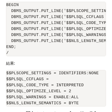
BEGIN

  DBMS_OUTPUT.PUT_LINE('$$PLSCOPE_SETTINGS
  DBMS_OUTPUT.PUT_LINE('$$PLSQL_CCFLAGS = 
  DBMS_OUTPUT.PUT_LINE('$$PLSQL_CODE_TYPE 
  DBMS_OUTPUT.PUT_LINE('$$PLSQL_OPTIMIZE_L
  DBMS_OUTPUT.PUT_LINE('$$PLSQL_WARNINGS =
  DBMS_OUTPUT.PUT_LINE('$$NLS_LENGTH_SEMAN
END;

/
結果:
$$PLSCOPE_SETTINGS = IDENTIFIERS:NONE

$$PLSQL_CCFLAGS =

$$PLSQL_CODE_TYPE = INTERPRETED

$$PLSQL_OPTIMIZE_LEVEL = 2

$$PLSQL_WARNINGS = ENABLE:ALL

$$NLS_LENGTH_SEMANTICS = BYTE