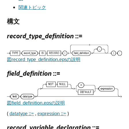
関連トピック
構文
record_type_definition
::=
図record_type_definition.epsの説明
field_definition
::=
図field_definition.epsの説明
(
datatype ::=
,
expression ::=
)
record_variable_declaration
::=