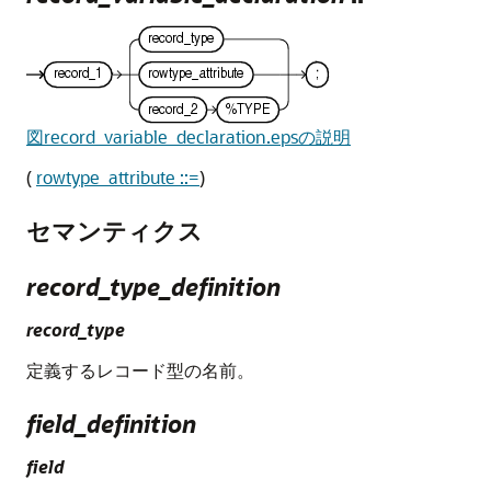
図record_variable_declaration.epsの説明
(
rowtype_attribute ::=
)
セマンティクス
record_type_definition
record_type
定義するレコード型の名前。
field_definition
field