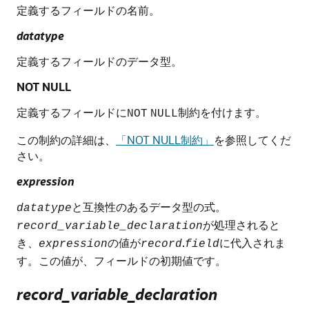
定義するフィールドの名前。
datatype
定義するフィールドのデータ型。
NOT NULL
定義するフィールドに
制約を付けます。
NOT
NULL
この制約の詳細は、
「NOT NULL制約」
を参照してくだ
さい。
expression
と互換性のあるデータ型の式。
datatype
が処理されると
record_variable_declaration
き、
の値が
.
に代入されま
expression
record
field
す。この値が、フィールドの初期値です。
record_variable_declaration