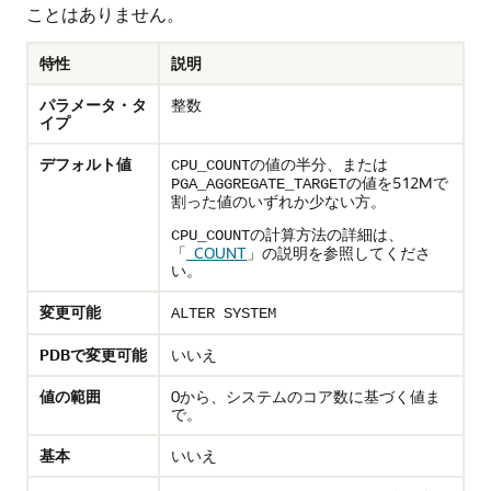
ことはありません。
特性
説明
パラメータ・タ
整数
イプ
デフォルト値
の値の半分、または
CPU_COUNT
の値を512Mで
PGA_AGGREGATE_TARGET
割った値のいずれか少ない方。
の計算方法の詳細は、
CPU_COUNT
「
_COUNT
」
の説明を参照してくださ
い。
変更可能
ALTER SYSTEM
PDBで変更可能
いいえ
値の範囲
0から、システムのコア数に基づく値ま
で。
基本
いいえ