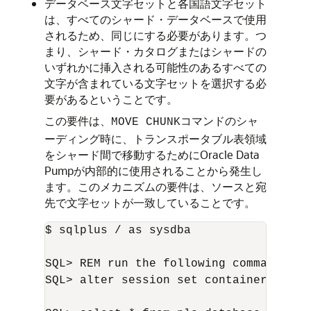
データベース文字セットと各国語文字セット
は、すべてのシャード・データベースで使用
されるため、同じにする必要があります。つ
まり、シャード・カタログまたはシャードの
いずれかに挿入される可能性のあるすべての
文字が含まれている文字セットを選択する必
要があるということです。
この要件は、
コマンドのシャ
MOVE CHUNK
ーディング時に、トランスポータブル表領域
をシャード間で移動するためにOracle Data
Pumpが内部的に使用されることから発生し
ます。このメカニズムの要件は、ソースと宛
先で文字セットが一致していることです。
$ sqlplus / as sysdba

SQL> REM run the following command if u
SQL> alter session set container=
catal