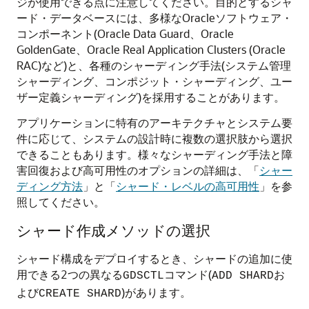
ジが使用できる点に注意してください。目的とするシャ
ード・データベースには、多様なOracleソフトウェア・
コンポーネント(Oracle Data Guard、Oracle
GoldenGate、Oracle Real Application Clusters (Oracle
RAC)など)と、各種のシャーディング手法(システム管理
シャーディング、コンポジット・シャーディング、ユー
ザー定義シャーディング)を採用することがあります。
アプリケーションに特有のアーキテクチャとシステム要
件に応じて、システムの設計時に複数の選択肢から選択
できることもあります。様々なシャーディング手法と障
害回復および高可用性のオプションの詳細は、「
シャー
ディング方法
」と「
シャード・レベルの高可用性
」を参
照してください。
シャード作成メソッドの選択
シャード構成をデプロイするとき、シャードの追加に使
用できる2つの異なる
コマンド(
お
GDSCTL
ADD SHARD
よび
)があります。
CREATE SHARD