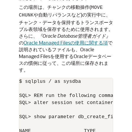
この場所は、チャンクの移動操作(
MOVE
や自動リバランスなど)の実行中に、
CHUNK
チャンク・データを保持するトランスポータ
ブル表領域を保存するために使用されます。
さらに、
『Oracle Database管理者ガイド』
の
Oracle Managed Filesの使用に関する項
で
説明されているファイルも、Oracle
Managed Filesを使用するOracleデータベー
スの慣例に従って、この場所に保存されま
す。
$ sqlplus / as sysdba	

SQL> REM run the following command if u
SQL> alter session set container=
catal
SQL> show parameter db_create_file_dest
NAME                  TYPE      VALUE
