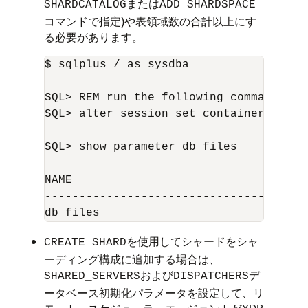
または
SHARDCATALOG
ADD SHARDSPACE
コマンドで指定)や表領域数の合計以上にす
る必要があります。
$ sqlplus / as sysdba	

SQL> REM run the following command if u
SQL> alter session set container=
catal
SQL> show parameter db_files

NAME                                 TY
------------------------------------ -
を使用してシャードをシャ
CREATE SHARD
ーディング構成に追加する場合は、
および
デ
SHARED_SERVERS
DISPATCHERS
ータベース初期化パラメータを設定して、リ