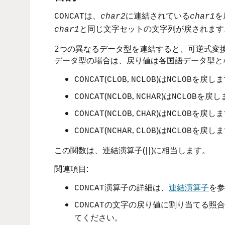
は、
に連結されている
を
CONCAT
char2
char1
と同じ文字セットの文字列が戻されます
char1
2つの異なるデータ型を連結すると、可逆式変換
データ型の場合は、戻り値は各国語データ型と
(
,
)は
を戻しま
CONCAT
CLOB
NCLOB
NCLOB
(
,
)は
を戻し
CONCAT
NCLOB
NCHAR
NCLOB
(
,
)は
を戻しま
CONCAT
NCLOB
CHAR
NCLOB
(
,
)は
を戻しま
CONCAT
NCHAR
CLOB
NCLOB
この関数は、連結演算子(||)に相当します。
関連項目:
演算子の詳細は、
連結演算子
を参
CONCAT
の文字の戻り値に割り当てる照合
CONCAT
てください。