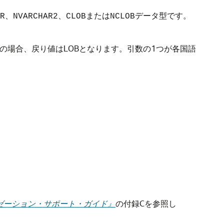
、
、
または
データ型です。
R
NVARCHAR2
CLOB
NCLOB
の場合、戻り値はLOBとなります。引数の1つが各国語
ローバリゼーション・サポート・ガイド』
の付録Cを参照し