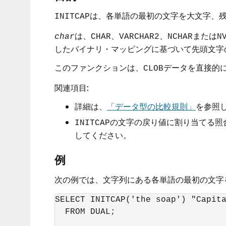
は、各単語の最初の文字を大文字、
INITCAP
は、
、
、
または
char
CHAR
VARCHAR2
NCHAR
N
したバイナリ・マッピングに基づいて先頭文字
このファンクションは、
データを直接的
CLOB
関連項目:
詳細は、
「データ型の比較規則」
を参照
の文字の戻り値に割り当てる照
INITCAP
してください。
例
次の例では、文字列にある各単語の最初の文字
SELECT INITCAP('the soap') "Capita
  FROM DUAL; 
