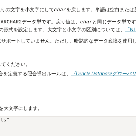
残りの文字を小文字にして
を戻します。単語は空白または
char
データ型です。戻り値は、
と同じデータ型です
VARCHAR2
char
の形式を設定します。大文字と小文字の区別については、
「NL
にサポートしていません。ただし、暗黙的なデータ変換を使用
してください。
合を定義する照合導出ルールは、
『Oracle Database
を大文字にします。
ls"
