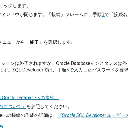
リックします。
ウィンドウが閉じます。
「接続」
フレームに、手順
3
で
「接続名
メニューから
「終了」
を選択します。
operセッションは終了されますが、Oracle Databaseインスタンス
SQL Developerでは、手順
3
で入力したパスワードを要求
racle Databaseへの接続」
operについて」
を参照してください。
tabaseへの接続の作成の詳細は、
『Oracle SQL Developerユー
検索