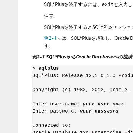
SQL*Plusを終了するには、
と入力し
exit
注意:
SQL*Plusを終了するとSQL*Plusセッ
例2-1
では、SQL*Plusを起動し、Oracle 
す。
例2-1 SQL*PlusからOracle Databaseへの接続
> 
sqlplus
SQL*Plus: Release 12.1.0.1.0 Produ
Copyright (c) 1982, 2012, Oracle. 
Enter user-name: 
your_user_name
Enter password: 
your_password
Connected to:

Oracle Database 12c Enterprise Edi