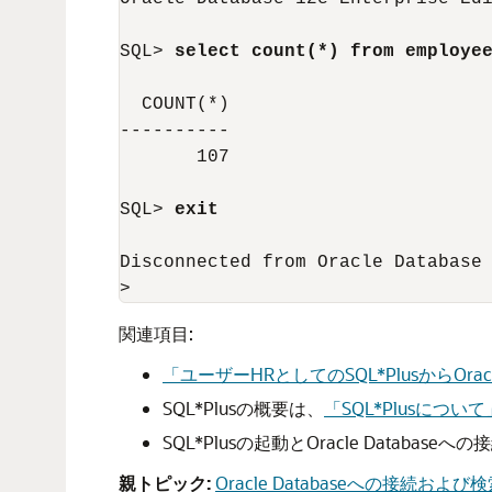
SQL> 
select count(*) from employe
  COUNT(*)

----------

       107

SQL> 
exit
Disconnected from Oracle Database 
> 
関連項目:
「ユーザーHRとしてのSQL*PlusからOracl
SQL*Plusの概要は、
「SQL*Plusについて
SQL*Plusの起動とOracle Database
親トピック:
Oracle Databaseへの接続および