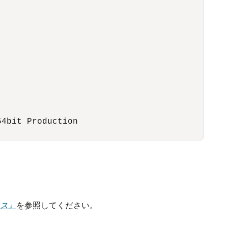
4bit Production

ンス』
を参照してください。