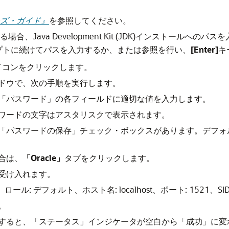
ーザーズ・ガイド』
を参照してください。
る場合、Java Development Kit (JDK)インストールへ
プトに続けてパスを入力するか、または参照を行い、
[Enter]
キ
イコンをクリックします。
ドウで、次の手順を実行します。
「パスワード」
の各フィールドに適切な値を入力します。
ワードの文字はアスタリスクで表示されます。
「パスワードの保存」
チェック・ボックスがあります。デフォ
合は、
「Oracle」
タブをクリックします。
受け入れます。
、
ロール
: デフォルト、
ホスト名
: localhost、
ポート
: 1521、
S
。
すると、
「ステータス」インジケータ
が空白から
に変
「成功」