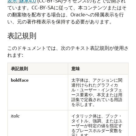
表示-継承4.0
(CC-BY-SA)ライセンスのもとで公開され
ています。CC-BY-SAに従って、本コンテンツまたはそ
の翻案物を配布する場合は、Oracleへの帰属表示を行
い、元の著作権表示を保持する必要があります。
表記規則
このドキュメントでは、次のテキスト表記規則が使用さ
れます:
表記規則
意味
boldface
太字体は、アクションに関
連付けられたグラフィカ
ル・ユーザー・インタフェ
ース要素や、本文または用
語集で定義されている用語
を示します。
italic
イタリック体は、ブック・
タイトル、強調、またはユ
ーザーが特定の値を指定す
るプレースホルダー変数を
示します。