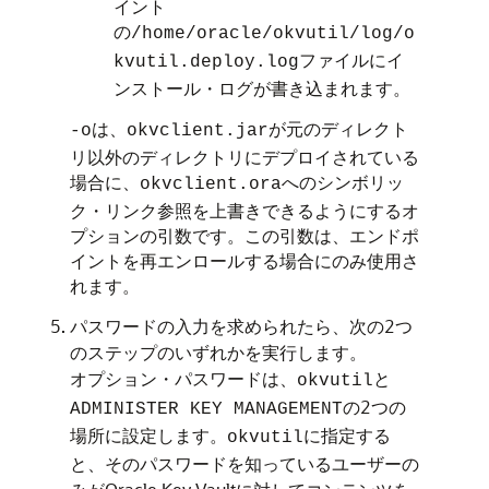
イント
の
/home/oracle/okvutil/log/o
ファイルにイ
kvutil.deploy.log
ンストール・ログが書き込まれます。
は、
が元のディレクト
-o
okvclient.jar
リ以外のディレクトリにデプロイされている
場合に、
へのシンボリッ
okvclient.ora
ク・リンク参照を上書きできるようにするオ
プションの引数です。この引数は、エンドポ
イントを再エンロールする場合にのみ使用さ
れます。
パスワードの入力を求められたら、次の2つ
のステップのいずれかを実行します。
オプション・パスワードは、
と
okvutil
の2つの
ADMINISTER KEY MANAGEMENT
場所に設定します。
に指定する
okvutil
と、そのパスワードを知っているユーザーの