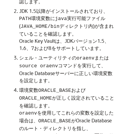
認します。
JDK 1.5以降がインストールされており、
環境変数に
実行可能ファイル
PATH
java
(
ディレクトリ内)が含まれ
JAVA_HOME/bin
ていることを確認します。
Oracle Key Vaultは、JDKバージョン1.5、
1.6、7および8をサポートしています。
シェル・ユーティリティの
または
oraenv
コマンドを実行して、
source oraenv
Oracle Databaseサーバーに正しい環境変数
を設定します。
環境変数
および
ORACLE_BASE
が正しく設定されていること
ORACLE_HOME
を確認します。
を使用してこれらの変数を設定した
oraenv
場合は、
がOracle Database
ORACLE_BASE
のルート・ディレクトリを指し、