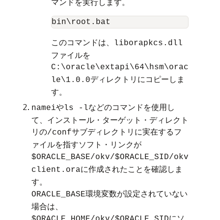
マンドを実行します。
bin\root.bat
このコマンドは、
liborapkcs.dll
ファイルを
C:\oracle\extapi\64\hsm\orac
ディレクトリにコピーしま
le\1.0.0
す。
や
などのコマンドを使用し
namei
ls -l
て、インストール・ターゲット・ディレクト
リの
サブディレクトリに実在するフ
/conf
ァイルを指すソフト・リンクが
$ORACLE_BASE/okv/$ORACLE_SID/okv
に作成されたことを確認しま
client.ora
す。
環境変数が設定されていない
ORACLE_BASE
場合は、
にソ
$ORACLE_HOME/okv/$ORACLE_SID