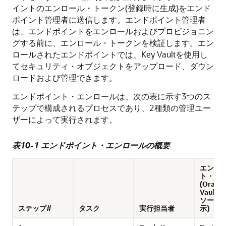
イントのエンロール・トークン(登録時に生成)をエンド
ポイント管理者に送信します。エンドポイント管理者
は、エンドポイントをエンロールおよびプロビジョニン
グする前に、エンロール・トークンを検証します。エン
ロールされたエンドポイントでは、Key Vaultを使用し
てセキュリティ・オブジェクトをアップロード、ダウン
ロードおよび管理できます。
エンドポイント・エンロールは、次の表に示す3つのス
テップで構成されるプロセスであり、2種類の管理ユー
ザーによって実行されます。
表10-1 エンドポイント・エンロールの概要
エンド
ト・ス
(Oracle
Vault
ソール
ステップ#
タスク
実行担当者
示)