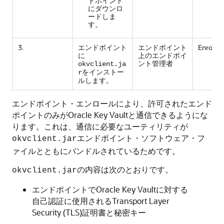
ドポイント
にダウンロ
ードしま
す。
3.
エンドポイント
エンドポイント
Enrolled
に
上のエンドポイ
ント管理者
okvclient.ja
をインストー
r
ルします。
エンドポイント・エンロールにより、許可されたエンド
ポイントのみがOracle Key Vaultと通信できるようにな
ります。これは、通信に必要なユーティリティが
エンドポイント・ソフトウェア・フ
okvclient.jar
ァイルとともにバンドルされているためです。
の内容は次のとおりです。
okvclient.jar
エンドポイントでOracle Key Vaultに対する
自己認証に使用されるTransport Layer
Security (TLS)証明書と秘密キー