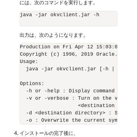
には、次のコマンドを実行します。
java -jar okvclient.jar -h

出力は、次のようになります。
Production on Fri Apr 12 15:03:01 PDT 2
Copyright (c) 1996, 2019 Oracle. All Ri
Usage:

  java -jar okvclient.jar [-h | -help]
Options:

  -h or -help : Display command help.

  -v or -verbose : Turn on the verbose
                   <destination direct
  -d <destination directory> : Specify
インストールの完了後に、