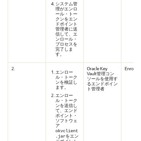
システム管
理がエンロ
ール・トー
クンをエン
ドポイント
管理者に送
信して、エ
ンロール・
プロセスを
完了しま
す。
2.
Oracle Key
Enrolled
エンロー
Vault管理コン
ル・トーク
ソールを使用す
ンを検証し
るエンドポイン
ます。
ト管理者
エンロー
ル・トーク
ンを送信し
て、エンド
ポイント・
ソフトウェ
ア
okvclient
をエン
.jar