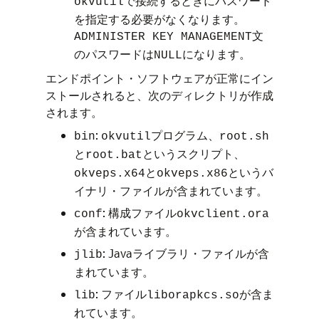
で接続するときにパスワード
okvutil
を指定する必要がなくなります。
文
ADMINISTER KEY MANAGEMENT
のパスワードは
になります。
NULL
エンドポイント・ソフトウェアが正常にイン
ストールされると、次のディレクトリが作成
されます。
:
プログラム、
bin
okvutil
root.sh
と
というスクリプト、
root.bat
と
というバ
okveps.x64
okveps.x86
イナリ・ファイルが含まれています。
: 構成ファイル
conf
okvclient.ora
が含まれています。
: Javaライブラリ・ファイルが含
jlib
まれています。
: ファイル
が含ま
lib
liborapkcs.so
れています。