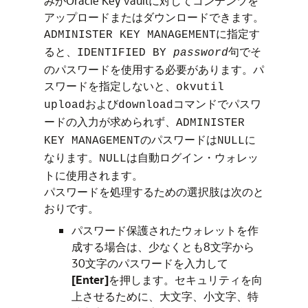
みがOracle Key Vaultに対してコンテンツを
アップロードまたはダウンロードできます。
に指定す
ADMINISTER KEY MANAGEMENT
ると、
句でそ
IDENTIFIED BY
password
のパスワードを使用する必要があります。パ
スワードを指定しないと、
okvutil
および
コマンドでパスワ
upload
download
ードの入力が求められず、
ADMINISTER
のパスワードは
に
KEY MANAGEMENT
NULL
なります。
は自動ログイン・ウォレッ
NULL
トに使用されます。
パスワードを処理するための選択肢は次のと
おりです。
パスワード保護されたウォレットを作
成する場合は、少なくとも8文字から
30文字のパスワードを入力して
[Enter]
を押します。セキュリティを向
上させるために、大文字、小文字、特