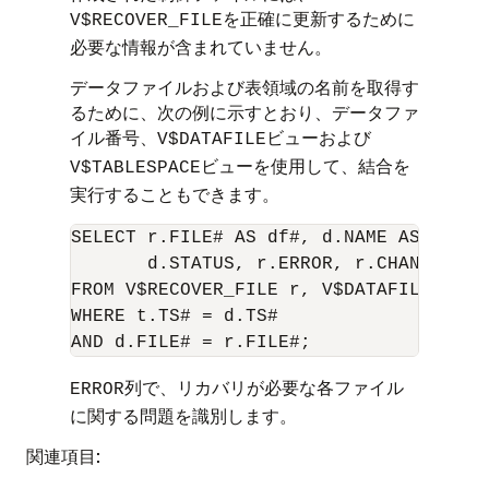
を正確に更新するために
V$RECOVER_FILE
必要な情報が含まれていません。
データファイルおよび表領域の名前を取得す
るために、次の例に示すとおり、データファ
イル番号、
ビューおよび
V$DATAFILE
ビューを使用して、結合を
V$TABLESPACE
実行することもできます。
SELECT r.FILE# AS df#, d.NAME AS df_na
       d.STATUS, r.ERROR, r.CHANGE#, r.
FROM V$RECOVER_FILE r, V$DATAFILE d, V$
WHERE t.TS# = d.TS#

列で、リカバリが必要な各ファイル
ERROR
に関する問題を識別します。
関連項目: