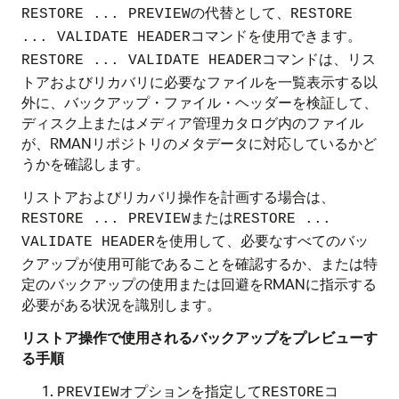
の代替として、
RESTORE ... PREVIEW
RESTORE
コマンドを使用できます。
... VALIDATE HEADER
コマンドは、リス
RESTORE ... VALIDATE HEADER
トアおよびリカバリに必要なファイルを一覧表示する以
外に、バックアップ・ファイル・ヘッダーを検証して、
ディスク上またはメディア管理カタログ内のファイル
が、RMANリポジトリのメタデータに対応しているかど
うかを確認します。
リストアおよびリカバリ操作を計画する場合は、
または
RESTORE ...
PREVIEW
RESTORE ...
を使用して、必要なすべてのバッ
VALIDATE HEADER
クアップが使用可能であることを確認するか、または特
定のバックアップの使用または回避をRMANに指示する
必要がある状況を識別します。
リストア操作で使用されるバックアップをプレビューす
る手順
オプションを指定して
コ
PREVIEW
RESTORE