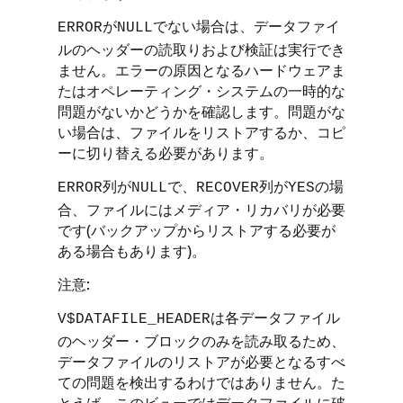
が
でない場合は、データファイ
ERROR
NULL
ルのヘッダーの読取りおよび検証は実行でき
ません。エラーの原因となるハードウェアま
たはオペレーティング・システムの一時的な
問題がないかどうかを確認します。問題がな
い場合は、ファイルをリストアするか、コピ
ーに切り替える必要があります。
列が
で、
列が
の場
ERROR
NULL
RECOVER
YES
合、ファイルにはメディア・リカバリが必要
です(バックアップからリストアする必要が
ある場合もあります)。
注意:
は各データファイル
V$DATAFILE_HEADER
のヘッダー・ブロックのみを読み取るため、
データファイルのリストアが必要となるすべ
ての問題を検出するわけではありません。た
とえば、このビューではデータファイルに破