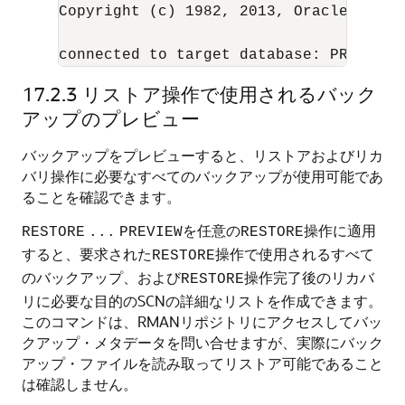
Copyright (c) 1982, 2013, Oracle and/o
connected to target database: PROD (
DB
17.2.3
リストア操作で使用されるバック
アップのプレビュー
バックアップをプレビューすると、リストアおよびリカ
バリ操作に必要なすべてのバックアップが使用可能であ
ることを確認できます。
を任意の
操作に適用
RESTORE
...
PREVIEW
RESTORE
すると、要求された
操作で使用されるすべて
RESTORE
のバックアップ、および
操作完了後のリカバ
RESTORE
リに必要な目的のSCNの詳細なリストを作成できます。
このコマンドは、RMANリポジトリにアクセスしてバッ
クアップ・メタデータを問い合せますが、実際にバック
アップ・ファイルを読み取ってリストア可能であること
は確認しません。