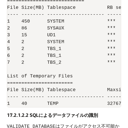
===========================

File Size(MB) Tablespace           RB segs 
---- -------- -------------------- -------
1    450      SYSTEM               ***    
2    86       SYSAUX               ***    
3    15       UD1                  ***    
4    2        SYSTEM               ***    
5    2        TBS_1                ***    
6    2        TBS_1                ***    
7    2        TBS_2                ***    
List of Temporary Files

=======================

File Size(MB) Tablespace           Maxsize(
---- -------- -------------------- -------
1    40       TEMP                 32767  
17.2.1.2.2
SQLによるデータファイルの識別
はファイルがアクセス不可能か
VALIDATE DATABASE