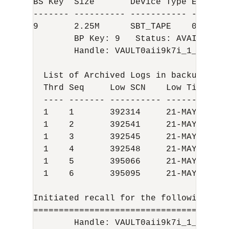
BS Key  Size       Device Type Elapsed
------- ---------- ----------- -------
9       2.25M      SBT_TAPE    00:00:00
        BP Key: 9   Status: AVAILABLE 
        Handle: VAULT0aii9k7i_1_1   Me
  List of Archived Logs in backup set 9
  Thrd Seq     Low SCN    Low Time  Ne
  ---- ------- ---------- --------- --
  1    1       392314     21-MAY-13 39
  1    2       392541     21-MAY-13 39
  1    3       392545     21-MAY-13 39
  1    4       392548     21-MAY-13 39
  1    5       395066     21-MAY-13 39
  1    6       395095     21-MAY-13 39
Initiated recall for the following lis
======================================
        Handle: VAULT0aii9k7i_1_1   Me