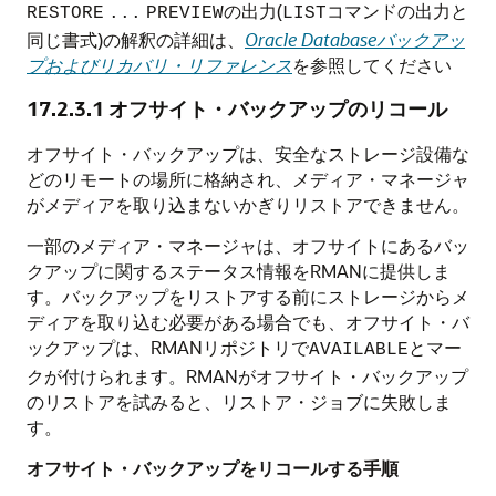
の出力(
コマンドの出力と
RESTORE
...
PREVIEW
LIST
同じ書式)の解釈の詳細は、
Oracle Databaseバックアッ
プおよびリカバリ・リファレンス
を参照してください
17.2.3.1
オフサイト・バックアップのリコール
オフサイト・バックアップは、安全なストレージ設備な
どのリモートの場所に格納され、メディア・マネージャ
がメディアを取り込まないかぎりリストアできません。
一部のメディア・マネージャは、オフサイトにあるバッ
クアップに関するステータス情報をRMANに提供しま
す。バックアップをリストアする前にストレージからメ
ディアを取り込む必要がある場合でも、オフサイト・バ
ックアップは、RMANリポジトリで
とマー
AVAILABLE
クが付けられます。RMANがオフサイト・バックアップ
のリストアを試みると、リストア・ジョブに失敗しま
す。
オフサイト・バックアップをリコールする手順