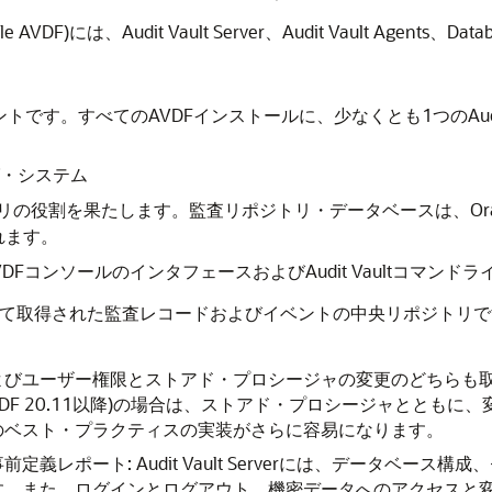
all (Oracle AVDF)には、Audit Vault Server、Audit Vault
コンポーネントです。すべてのAVDFインストールに、少なくとも1つのAud
ング・システム
トリの役割を果たします。監査リポジトリ・データベースは、Oracle Tra
されます。
FコンソールのインタフェースおよびAudit Vaultコマンドラ
Firewallによって取得された監査レコードおよびイベントの中央リポジトリで
ユーザー権限とストアド・プロシージャの変更のどちらも取得します。同様に
racle AVDF 20.11以降)の場合は、ストアド・プロシージャ
のベスト・プラクティスの実装がさらに容易になります。
義レポート: Audit Vault Serverには、データベー
す。また、ログインとログアウト、機密データへのアクセスと