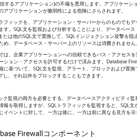
送信するアプリケーション)の不備を悪用します。アプリケーシ
のアプリケーションが脆弱性による危険にさらされます。
スへのSQLトラフィックを、アプリケーション・サーバーからのも
ます。SQL文を監視および分析することにより、データベース
または他のSQL文で置換して、SQLインジェクション攻撃を阻
ため、データベース・サーバー上のリソースは消費されません
では、企業アプリケーションへの信頼できるパス・アクセスを実
ン・アクセスを許可するだけで済みます。Database Fire
づいて、SQL文を監視、アラート、ブロックおよび置換できます。
ングし、それ以外をブロックすることもできます。
ラフィック監視の両方を必要とする、データベースアクティビティ
情報を取得しますが、SQLトラフィックを監視すると、SQL
じイベントに対して、一方は後に、一方は前に異なる見方を示
 Database Firewallコンポーネント