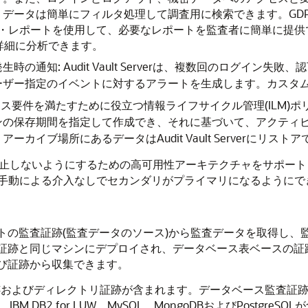
タは簡単にフィルタ処理して調査用に検索できます。GDPR、PCI、
ンス・レポートを使用して、必要なレポートを監査者に簡単に提
して、詳細に分析できます。
の通知: Audit Vault Serverは、複数回のログイン
ー指定のイベントに対するアラートを生成します。カスタム・アラ
ライアンス要件を満たすために役立つ情報ライフサイクル管理(ILM
存期間を指定して作成でき、それに基づいて、アクティビティ・データ
カイブ場所にあるデータはAudit Vault Serverにリス
ードの収集が停止しないようにするための高可用性アーキテクチャを
手動による介入なしでセカンダリがプライマリになるようにで
ーゲットの監査証跡(監査データのソース)から監査データを取得し、監査デ
 Agentは証跡と同じマシンにデプロイされ、データベース表ベー
トおよび証跡から収集できます。
ィレクトリ証跡が含まれます。データベース監査証跡には、Oracle 
AP Sybase、IBM DB2 for LUW、MySQL、MongoDBおよ