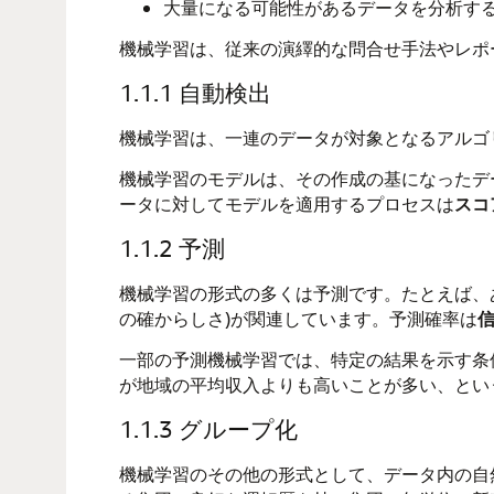
大量になる可能性があるデータを分析す
機械学習
は、従来の演繹的な問合せ手法やレポ
1.1.1
自動検出
機械学習
は、一連のデータが対象となるアルゴ
機械学習
のモデルは、その作成の基になったデ
ータに対してモデルを適用するプロセスは
スコ
1.1.2
予測
機械学習
の形式の多くは予測です。たとえば、
の確からしさ)が関連しています。予測確率は
一部の予測
機械学習
では、特定の結果を示す条
が地域の平均収入よりも高いことが多い、とい
1.1.3
グループ化
機械学習
のその他の形式として、データ内の自