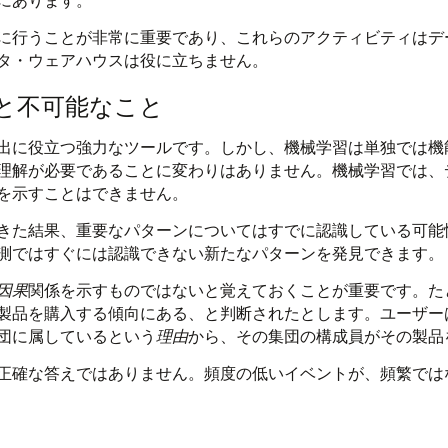
に行うことが非常に重要であり、これらのアクティビティはデ
タ・ウェアハウスは役に立ちません。
と不可能なこと
出に役立つ強力なツールです。しかし、
機械学習
は単独では機
理解が必要であることに変わりはありません。
機械学習
では、
を示すことはできません。
きた結果、重要なパターンについてはすでに認識している可能
測ではすぐには認識できない新たなパターンを発見できます。
因果
関係を示すものではないと覚えておくことが重要です。た
定の製品を購入する傾向にある、と判断されたとします。ユーザ
団に属しているという
理由
から、その集団の構成員がその製品
正確な答えではありません。頻度の低いイベントが、頻繁では