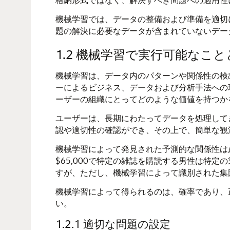
機械学習
では、データの整備および準備を適切
題の解決に必要なデータが含まれていないデー
1.2
機械学習
で実行可能なこと
機械学習
は、データ内のパターンや関係性の検
ーによるビジネス、データおよび分析手法への
ーザーの組織にとってどのような価値を持つか
ユーザーは、長期にわたってデータを処理して
認や適切性の確認ができ、その上で、簡単な観
機械学習
によって発見された予測的な関係性は
$65,000で特定の雑誌を購読する男性は特
すが、ただし、
機械学習
によって識別された集
機械学習
によって得られるのは、確率であり、
い。
1.2.1
適切な問題の設定