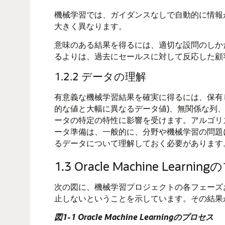
機械学習
では、ガイダンスなしで自動的に情報
大きく異なります。
意味のある結果を得るには、適切な設問のしか
るよりは、過去にセールスに対して反応した顧
1.2.2
データの理解
有意義な
機械学習
結果を確実に得るには、保有
的な値と大幅に異なるデータ値)、無関係な列、
ータの特定の特性に影響を受けます。アルゴリ
ータ準備は、一般的に、分野や
機械学習
の問題
るデータについて理解しておく必要があります
1.3
Oracle Machine Learning
の
次の図に、
機械学習
プロジェクトの各フェーズ
止しないということを示しています。その結果
図1-1
Oracle Machine Learning
のプロセス