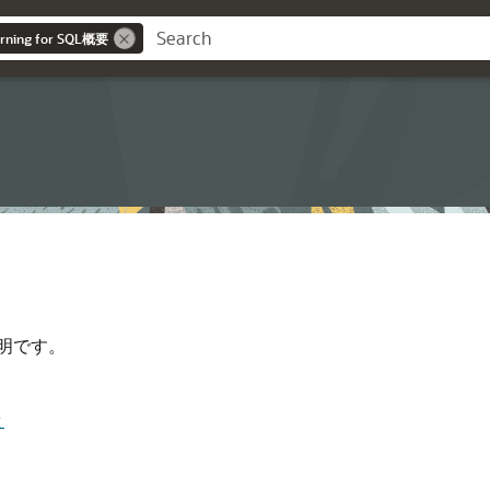
arning for SQL概要
明です。
と