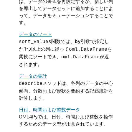
は、データの書式を再設定するか、新しい列
を導出してデータセットに追加することによ
って、データをミューテーションすることで
す。
データのソート
関数では、
引数で指定し
sort_values
by
た1つ以上の列に従って
を
oml.DataFrame
柔軟にソートでき、
が返
oml.DataFrame
されます。
データの集計
メソッドは、各列のデータの中心
describe
傾向、分散および形状を要約する記述統計を
計算します。
日付、時間および整数データ
OML4Py
では、日付、時間および整数を操作
するためのデータ型が用意されています。