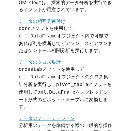
OML4Py
には、探索的データ分析を実行でき
るメソッドが用意されています。
データの相互関連付け
メソッドを使用して、
corr
オブジェクト内で可能で
oml.DataFrame
あれば列を横断してピアソン、スピアマンま
たはケンドール相関分析を実行します。
データのクロス集計
メソッドを使用して
crosstab
オブジェクトのクロス集
oml.DataFrame
計分析を実行し、
メソッドを
pivot_table
使用して
をスプレッドシ
oml.DataFrame
ート形式のピボット・テーブルに変換しま
す。
データのミューテーション
分析用のデータを準備する際の一般的な操作