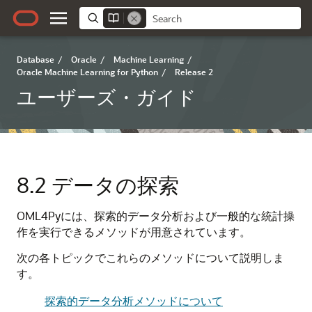
Database
/
Oracle
/
Machine Learning
/
Oracle Machine Learning for Python
/
Release 2
ユーザーズ・ガイド
8.2
データの探索
OML4Py
には、探索的データ分析および一般的な統計操
作を実行できるメソッドが用意されています。
次の各トピックでこれらのメソッドについて説明しま
す。
探索的データ分析メソッドについて