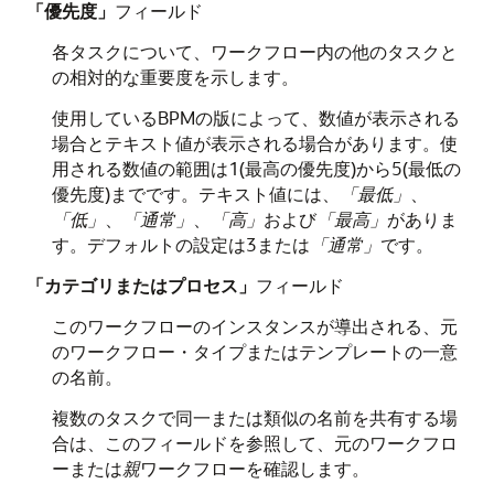
「優先度」
フィールド
各タスクについて、ワークフロー内の他のタスクと
の相対的な重要度を示します。
使用しているBPMの版によって、数値が表示される
場合とテキスト値が表示される場合があります。使
用される数値の範囲は1(最高の優先度)から5(最低の
優先度)までです。テキスト値には、
「最低」
、
「低」
、
「通常」
、
「高」
および
「最高」
がありま
す。デフォルトの設定は3または
「通常」
です。
「カテゴリまたはプロセス」
フィールド
このワークフローのインスタンスが導出される、元
のワークフロー・タイプまたはテンプレートの一意
の名前。
複数のタスクで同一または類似の名前を共有する場
合は、このフィールドを参照して、元のワークフロ
ーまたは
親
ワークフローを確認します。