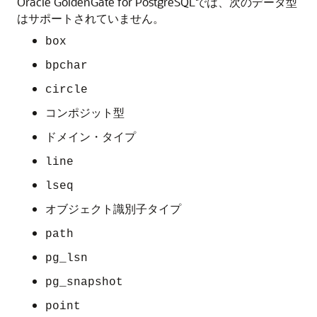
Oracle GoldenGate for PostgreSQLでは、次のデータ型
はサポートされていません。
box
bpchar
circle
コンポジット型
ドメイン・タイプ
line
lseq
オブジェクト識別子タイプ
path
pg_lsn
pg_snapshot
point