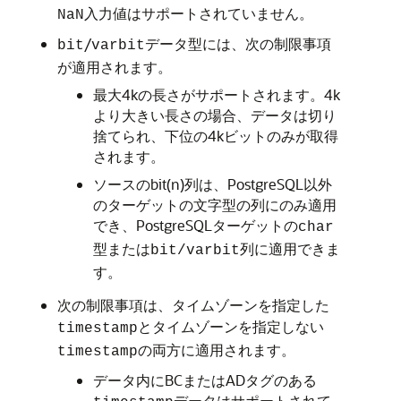
入力値はサポートされていません。
NaN
/
データ型には、次の制限事項
bit
varbit
が適用されます。
最大4kの長さがサポートされます。4k
より大きい長さの場合、データは切り
捨てられ、下位の4kビットのみが取得
されます。
ソースのbit(n)列は、PostgreSQL以外
のターゲットの文字型の列にのみ適用
でき、PostgreSQLターゲットの
char
型または
列に適用できま
bit/varbit
す。
次の制限事項は、タイムゾーンを指定した
とタイムゾーンを指定しない
timestamp
の両方に適用されます。
timestamp
データ内にBCまたはADタグのある
データはサポートされて