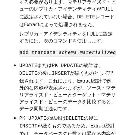
する必要があります。マテリアライズド・ビ
ューのレプリカ・アイデンティティが
FULL
に設定されていない場合、
レコード
DELETE
はExtractによって処理されません。
レプリカ・アイデンティティをFULLに設定
するには、次のコマンドを使用します:
add trandata 
schema.materialized_view
,
または
の統計は、
UPDATE
PK UPDATE
の後に
が続くものとして記
DELETE
INSERT
録されます。これにより、Extract統計で例
外的な内容が表示されますが、ソース・マテ
リアライズド・ビューとターゲット・マテリ
アライズド・ビューのデータを比較すると、
データ同期は適切です。
の結果は
の後に
PK UPDATE
DELETE
が続くものであるため、Extract統計
INSERT
では、データベースの行数とは異なる内容が