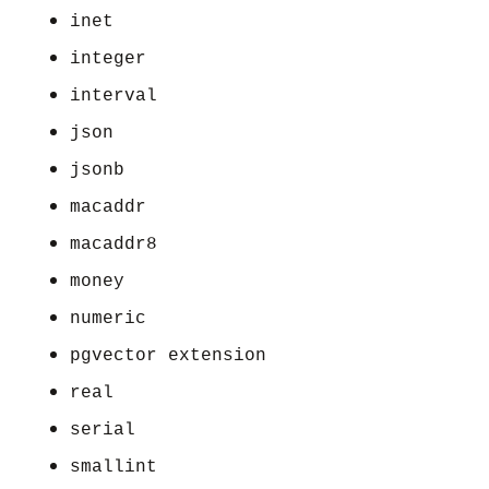
inet
integer
interval
json
jsonb
macaddr
macaddr8
money
numeric
pgvector extension
real
serial
smallint