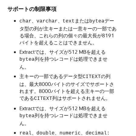
サポートの制限事項
、
、
または
デー
char
varchar
text
bytea
タ型の列が主キーまたは一意キーの一部であ
る場合、これらの列の個々の最大長が8191
バイトを超えることはできません。
Extractでは、サイズが512 MBを超える
列を持つレコードは処理できませ
bytea
ん。
主キーの一部であるデータ型
の列
CITEXT
は、最大8000バイトのサイズでサポートさ
れます。8000バイトを超える主キーの一部
である
列はサポートされません。
CITEXT
Extractでは、サイズが512 MBを超える
列を持つレコードは処理できませ
bytea
ん。
、
、
、
real
double
numeric
decimal: