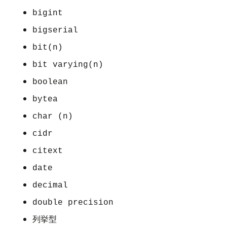
bigint
bigserial
bit(n)
bit varying(n)
boolean
bytea
char (n)
cidr
citext
date
decimal
double precision
列挙型