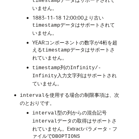
timestamp
いません。
1883-11-18 12:00:00より古い
データはサポートされて
timestamp
いません。
YEARコンポーネントの数字が4桁を超
える
データはサポートさ
timestamp
れていません。
列の
timestamp
Infinity/-
入力文字列はサポートされ
Infinity
ていません。
を使用する場合の制限事項は、次
interval
のとおりです。
型の列からの混合記号
interval
データの取得はサポートさ
interval
れていません。Extractパラメータ・フ
ァイルで
DBOPTIONS