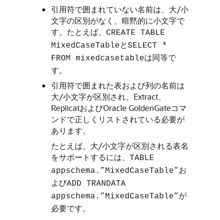
引用符で囲まれていない名前は、大/小
文字の区別がなく、暗黙的に小文字で
す。たとえば、
CREATE TABLE
と
MixedCaseTable
SELECT *
は同等で
FROM mixedcasetable
す。
引用符で囲まれた表および列の名前は
大/小文字が区別され、Extract、
ReplicatおよびOracle GoldenGateコマ
ンドで正しくリストされている必要が
あります。
たとえば、大/小文字が区別される表名
をサポートするには、
TABLE
お
appschema.”MixedCaseTable”
よび
ADD TRANDATA
が
appschema.”MixedCaseTable”
必要です。