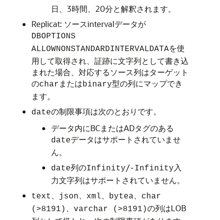
日、3時間、20分と解釈されます。
Replicat: ソースintervalデータが
DBOPTIONS
を使
ALLOWNONSTANDARDINTERVALDATA
用して取得され、証跡に文字列として書き込
まれた場合、対応するソース列はターゲット
の
または
型の列にマップでき
char
binary
ます。
の制限事項は次のとおりです。
date
データ内にBCまたはADタグのある
データはサポートされていませ
date
ん。
列の
/
入
date
Infinity
-Infinity
力文字列はサポートされていません。
、
、
、
、
text
json
xml
bytea
char
、
の列はLOB
(>8191)
varchar (>8191)