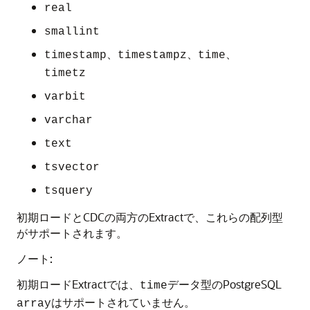
real
smallint
、
、
、
timestamp
timestampz
time
timetz
varbit
varchar
text
tsvector
tsquery
初期ロードとCDCの両方のExtractで、これらの配列型
がサポートされます。
ノート:
初期ロードExtractでは、
データ型のPostgreSQL
time
はサポートされていません。
array