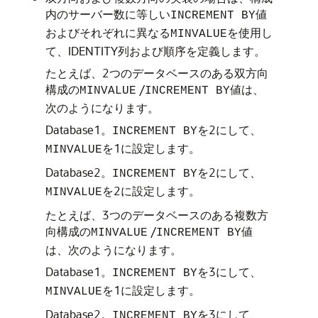
内のサーバー数に等しい
値
INCREMENT BY
およびそれぞれに異なる
を使用し
MINVALUE
て、IDENTITY列および順序を定義します。
たとえば、2つのデータベースのある双方向
構成の
/
値は、
MINVALUE
INCREMENT BY
次のようになります。
Database1。
を2にして、
INCREMENT BY
を1に設定します。
MINVALUE
Database2。
を2にして、
INCREMENT BY
を2に設定します。
MINVALUE
たとえば、3つのデータベースのある複数方
向構成の
/
値
MINVALUE
INCREMENT BY
は、次のようになります。
Database1。
を3にして、
INCREMENT BY
を1に設定します。
MINVALUE
Database2。
を3にして、
INCREMENT BY