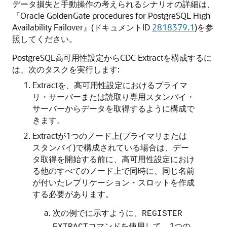
データ損失と手動操作の考えられるシナリオの詳細は、
『Oracle GoldenGate procedures for PostgreSQL High
Availability Failover』(ドキュメントID
2818379.1
)を参
照してください。
PostgreSQL高可用性設定からCDC Extractを構成するに
は、次のタスクを実行します:
Extractを、高可用性設定におけるプライマ
リ・サーバーまたは読取り専用スタンバイ・
サーバーからデータを取得するように構成で
きます。
Extractが1つのノード上(プライマリまたは
スタンバイ)で構成されている場合は、デー
タ取得を開始する前に、高可用性設定におけ
る他のすべてのノード上で同時に、同じ名前
が付いたレプリケーション・スロットを作成
する必要があります。
次の例でに示すように、
REGISTER
コマンドを使用して、1つの