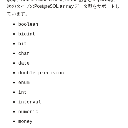
次のタイプのPostgreSQL
データ型をサポートし
array
ています。
boolean
bigint
bit
char
date
double precision
enum
int
interval
numeric
money